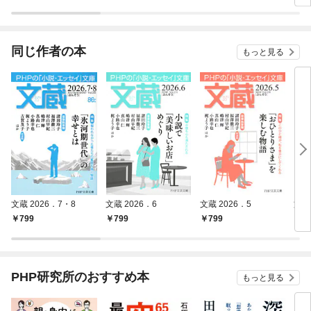
ラスボス王子様に執着
今世では恋愛するつも
されています
りがチートな兄が離し
てくれません！？@C
OMIC
同じ作者の本
もっと見る
文蔵 2026．7・8
文蔵 2026．6
文蔵 2026．5
文蔵
799
799
799
7
PHP研究所のおすすめ本
もっと見る