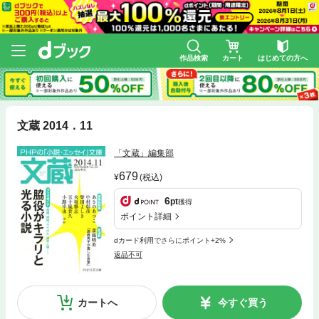
作品検索
カート
はじめての方へ
文蔵 2014．11
「文蔵」編集部
679
(税込)
6
pt
獲得
ポイント詳細
dカード利用でさらにポイント+2%
返品不可
カートへ
今すぐ買う