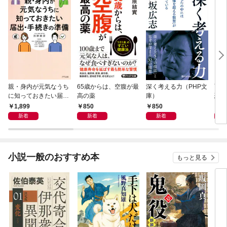
親・身内が元気なうち
65歳からは、空腹が最
深く考える力（PHP文
面白
に知っておきたい届
高の薬
庫）
恐竜
出・手続きの準備（き
1,899
850
850
9
ずな出版）
新着
新着
新着
小説一般のおすすめ本
もっと見る