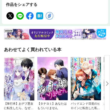
作品をシェアする
あわせてよく買われている本
【単行本】おデブ悪女
【タテヨミ】あなたは
バッドエンド目前のヒ
結界
に転生したら、なぜか
もういりません
ロインに転生した私、