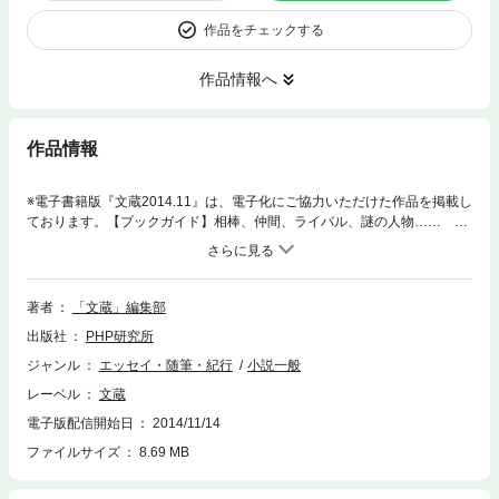
作品をチェックする
作品情報へ
作品情報
※電子書籍版『文蔵2014.11』は、電子化にご協力いただけた作品を掲載し
ております。【ブックガイド】相棒、仲間、ライバル、謎の人物…… 脇
役がキラリと光る小説 友清 哲 主役に抜擢された脇役／物語の魅力を
支える立役者 【新連載エッセイ大女優にして名エッセイストが遺した言
葉から見えてくる“人生の機微”】斎藤明美 高峰秀子が遺した言葉（1）
「災難です、災難！ 大災難」 【戦国時代が舞台の好評連載小説】中村彰
著者
「文蔵」編集部
彦 陣馬街道 その二 疾風に折れぬ花あり 14 ついに北条家が滅亡。
出版社
PHP研究所
信松尼は自ら生計を立てることを模索し始める。火坂雅志 鳴動 その
五 鬼神の如く 85 「狙うは、徳川内府の首級のみぞ」 左近は三十余
ジャンル
エッセイ・随筆・紀行
小説一般
人の手だれを集める。 【連載小説】五十嵐貴久 亀裂 エール 4小路幸
レーベル
文蔵
也 ロング・ロング・ホリディ 4荒山 徹 開戦二十年前 その二 白村
江 5あさのあつこ 当世侠娘物語 ガールズ・ストーリー決意篇 12柴田よ
電子版配信開始日
2014/11/14
しき 第四章 嘘つきはどちら？（3） わらし花子と涼菜の憂鬱 17 【連
ファイルサイズ
8.69 MB
載エッセイ】北大路公子 天から与えられた使命 私のことはほっといて
ください 6 第20回 中山義秀文学賞最終候補作品決定！