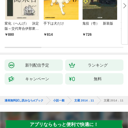
変化（へんげ） 決定
手下は犬だけ
鬼役（壱） 新装版
南町
版～交代寄合伊那衆異
舟の
聞（1）～
880
814
726
9
新刊配信予定
ランキング
キャンペーン
無料
漫画無料試し読みならdブック
小説一般
文蔵 2014．11
文蔵 2014．11
アプリならもっと便利で快適に！