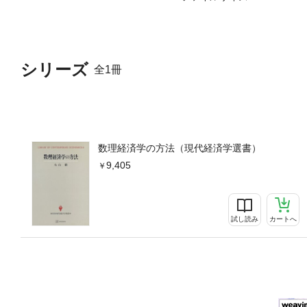
定乗数法II（無限次元）問題
値定理問題9 不動点定理1 B
理 4 変分不等式とGale=
解の存在問題10 均衡分析の
シリーズ
hの極限定理問題付論A Ljuste
全1冊
分問題 付論C 写像度問題
とはできませんので、タブレ
照、引用などの機能も使用で
済学部卒業、カリフォルニア
は、数理経済学。著書に、『
数理経済学の方法（現代経済学選書）
象の調和解析』などがある。
9,405
試し読み
カートへ