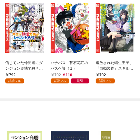
信じていた仲間達にダ
ハナバス 苔石花江の
追放された転生王子、
ンジョン奥地で殺され
バスケ論（１）
『自動製作』スキルで
かけたがギフト『無限
領地を爆速で開拓し最
792
792
110
792
ガチャ』でレベル９９
強の村を作ってしまう
試読フル
試読フル
割引
試読フル
９９の仲間達を手に入
～最強クラフトスキル
れて元パーティーメン
で始める、楽々領地開
バーと世界に復讐＆
拓スローライフ～
『ざまぁ！』します！
（１）
（１）