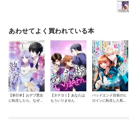
あわせてよく買われている本
【単行本】おデブ悪女
【タテヨミ】あなたは
バッドエンド目前のヒ
に転生したら、なぜか
もういりません
ロインに転生した私、
ラスボス王子様に執着
今世では恋愛するつも
されています
りがチートな兄が離し
てくれません！？@C
OMIC