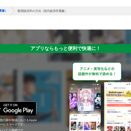
選書）
数理経済学の方法（現代経済学選書）
アプリならもっと便利で快適に！
の他の国や地域におけるApple
c.のサービスマークです。
ogle LLC の商標です。