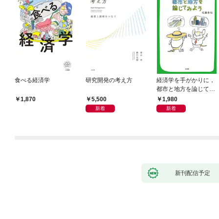
食べる経済学
研究開発の考え方
経済学を手がかりに，
都市と地方を論じてみ
よう
5,500
1,980
1,870
新着
新着
新刊配信予定