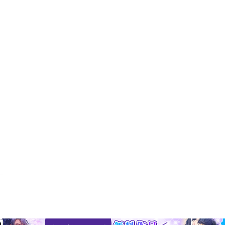
8 多価写像の連続性 1 連続性の概念 2 いろいろな演算の連続性 3 
rouwer の不動点定理 2 Browderの不動点定理とFanの不等式 
二階堂の補題5 Fanの凸連立不等式 6 Minimax定理とNash均衡 
基本問題1 競争均衡の存在 2 正則な経済 3 厚生経済学の基本定理 4
rnikの定理の証明：王がHilbert空間の場合付論B 有界変分函数とRiemann=
参考文献※この商品は紙の書籍のページを画像にした電子書籍です。文字
ットサイズの端末での閲読を推奨します。また、文字列のハイライトや
きません。丸山 徹1949年生まれ。経済学者。慶應義塾大学名誉教授
大学数学科大学院修士課程修了、慶應義塾大学経済学研究科大学院修士
数理経済学の方法』『新講経済原論』『積分と函数解析』『ワルラスの