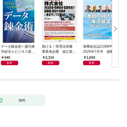
データ錬金術―週刊東
聴ける！実用法律書
海事総合誌COMPASS
C
洋経済ｅビジネス新書
事業者必携 改訂新
2026年7月号 激動の
Ｎo.493
版 中小企業のための
時代の海運経営 主要
440
2,310
1,650
株式会社【株主総会・
邦船社トップに聞く
新着
新着
新着
取締役会・監査役会】
の議事録・登記の手続
きと書式サンプル集
無料