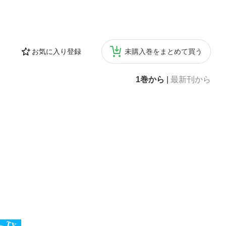
Bergeの最大
3 角谷の不動点定
7 常微分方程式の
 Edgewort
Stieltjes積
お気に入り登録
未購入巻をまとめて買う
だけを拡大するこ
検索、辞書の参
1巻から
|
最新刊から
。慶應義塾大学経
課程修了。専門
肖像』『経済現