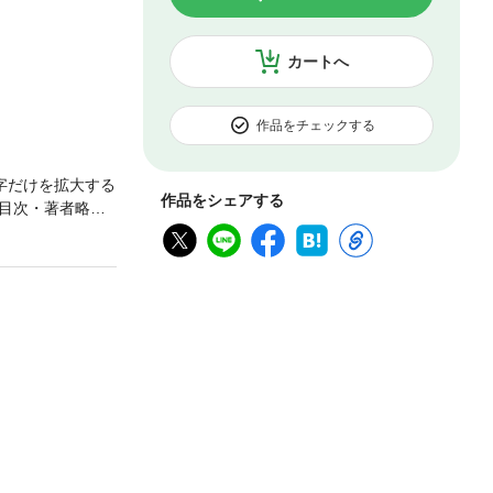
カートへ
作品をチェックする
字だけを拡大する
作品をシェアする
目次・著者略
もつ少数の数学
 二項関係と半順
点列の収束と連続
2 有界線形作用
ach代数 7 連
ilbert空間の
論1 微分の概
ける導函数の実
dの定理問題6 多変
4 累次積分：Fu
の定理 2 変分
agrangeの未