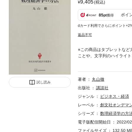
9,405
(税込)
ポイ
85
pt
獲得
dカード利用でさらにポイント+2
返品不可
※この商品はタブレットなど
ことや、文字列のハイライト
歴】現代経済学の経済均衡分
的原理を選び、その全貌を体
序 4 集合の同値 5 Eu
著者
丸山徹
写像 3 完備距離空間 4
試し読み
素 3 Hahn=Banach
出版社
講談社
続函数の空間： b(X, R)問題
ジャンル
ビジネス・経済
凸集合4 凸集合の分離定理 5
レーベル
創文社オンデマ
念 2 弱微分の概念 3 
例 7 高階導函数と Taylo
シリーズ
数理経済学の方
数函数のRiemann積分1 
電子版配信開始日
2022/02
biniの定理 5 変数変換の
法 3 Lagrangeの未定
ファイルサイズ
132.50 M