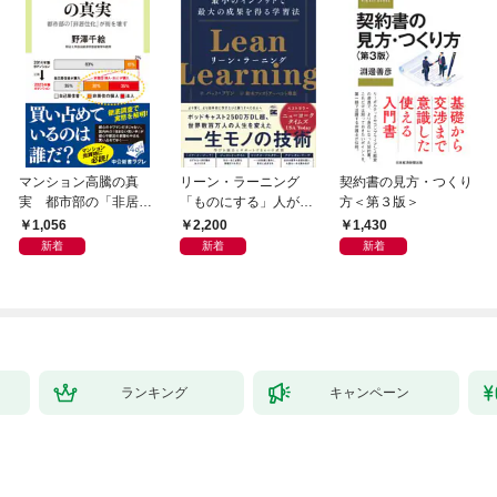
マンション高騰の真
リーン・ラーニング
契約書の見方・つくり
実 都市部の「非居住
「ものにする」人が自
方＜第３版＞
化」が街を壊す
然とやっている 最小の
1,056
2,200
1,430
インプットで最大の成
新着
新着
新着
果を得る学習法
ランキング
キャンペーン