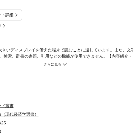
ント詳細
%
大きいディスプレイを備えた端末で読むことに適しています。また、文
、検索、辞書の参照、引用などの機能が使用できません。【内容紹介・
析を支える数学的思惟を、解析学の立場から厳密に描く。重要な意義を
系的に解説する。【目次より】序1 集合と写像1 集合 2 写像 3
clid空間R’ 6 拡大された実数系問題2 位相数学の基礎1 位相 2 
 コンパクト 5 連結性問題3 函数空間論の基礎1 線形ノルム空間 
の定理 4 開写像定理と閉グラフ定理 5 双対作用素と閉値域定理 6 Ban
4 凸解析1 凸集合の概念とその基本性質 2 Caratheodoryの定理 3 H
 Krein=Milmanの定理とその応用 6 凸函数問題5 微分の基礎理
ンド叢書
微分計算の規則4 有限増分の公式 5 偏導函数 6 無限次元空間にお
r 展開 8 逆函数定理と陰函数定理 9 Ljusternikの定理 10 Sar
法（現代経済学選書）
Riemann積分の定義 2 可積分性と連続性 3 微分積分学の基本定理 
/25
公式 6 広義積分 7 積分記号下の微分問題7 極値問題1 Fermat
乗数法I（有限次元） 4 微分可能な凸函数 5 古典的均衡分析の輪郭 6 L
B