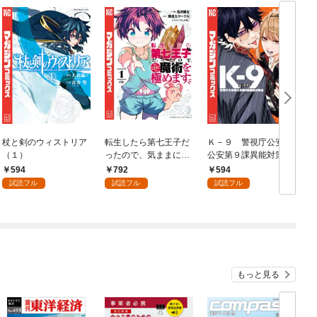
杖と剣のウィストリア
転生したら第七王子だ
Ｋ－９ 警視庁公安部
（１）
ったので、気ままに魔
公安第９課異能対策係
術を極めます（１）
（１）
594
792
594
試読フル
試読フル
試読フル
もっと見る