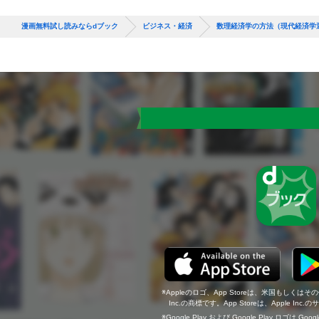
漫画無料試し読みならdブック
ビジネス・経済
数理経済学の方法（現代経済学
Appleのロゴ、App Storeは、米国もしくはそ
Inc.の商標です。App Storeは、Apple In
Google Play および Google Play ロゴは Go