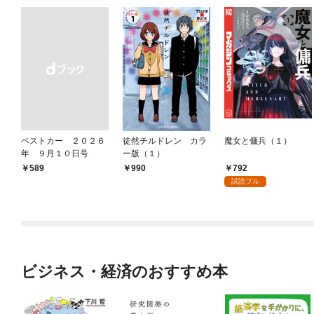
ベストカー ２０２６
徒然チルドレン カラ
魔女と傭兵（１）
年 ９月１０日号
ー版（１）
792
￥589
990
試読フル
ビジネス・経済のおすすめ本