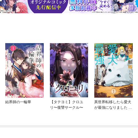
結界師の一輪華
【タテヨミ】クロユ
異世界転移したら愛犬
リ〜復讐サークル〜
が最強になりました ～
シルバーフェンリルと
俺が異世界暮らしを始
めたら～ THE COMIC