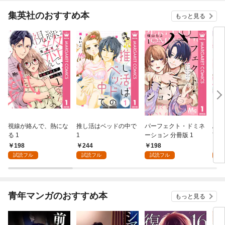
集英社のおすすめ本
もっと見る
視線が絡んで、熱にな
推し活はベッドの中で
パーフェクト・ドミネ
ふし
る 1
1
ーション 分冊版 1
言っ
198
244
198
2
試読フル
試読フル
試読フル
試
青年マンガのおすすめ本
もっと見る