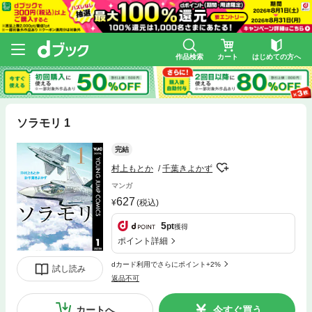
作品検索
カート
はじめての方へ
ソラモリ 1
完結
村上もとか
千葉きよかず
マンガ
627
(税込)
5
pt
獲得
ポイント詳細
dカード利用でさらにポイント+2%
試し読み
返品不可
カートへ
今すぐ買う