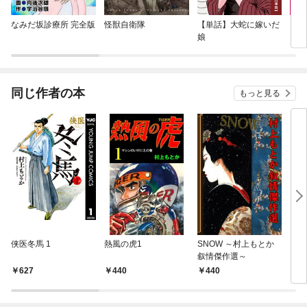
なみだ坂診療所 完全版
怪獣自衛隊
【単話】大蛇に嫁いだ
ゾン
娘
るま
こと
同じ作者の本
もっと見る
侠医冬馬 1
熱風の虎1
SNOW ～村上もとか
メロ
叙情傑作選～
627
440
440
4