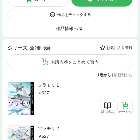
作品をチェックする
作品情報へ
全2冊
シリーズ
お気に入り登録
完結
未購入巻をまとめて買う
1巻から
|
最新刊から
ソラモリ 1
627
試し読み
カートへ
ソラモリ 2
627