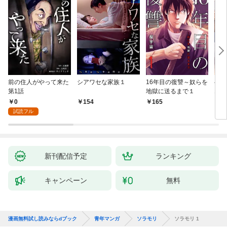
前の住人がやって来た
シアワセな家族１
16年目の復讐～奴らを
ベイ
第1話
地獄に送るまで１
エブ
版】
0
154
165
2
試読フル
新刊配信予定
ランキング
キャンペーン
無料
漫画無料試し読みならdブック
青年マンガ
ソラモリ
ソラモリ 1