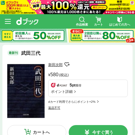
作品検索
カート
はじめての方へ
武田三代
最新刊
新田次郎
580
(税込)
5
pt
獲得
ポイント詳細
dカード利用でさらにポイント+2%
返品不可
カートへ
今すぐ買う