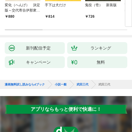
変化（へんげ） 決定
手下は犬だけ
鬼役（壱） 新装版
南町
版～交代寄合伊那衆異
舟の
聞（1）～
880
814
726
9
新刊配信予定
ランキング
キャンペーン
無料
漫画無料試し読みならdブック
小説一般
武田三代
武田三代
アプリならもっと便利で快適に！