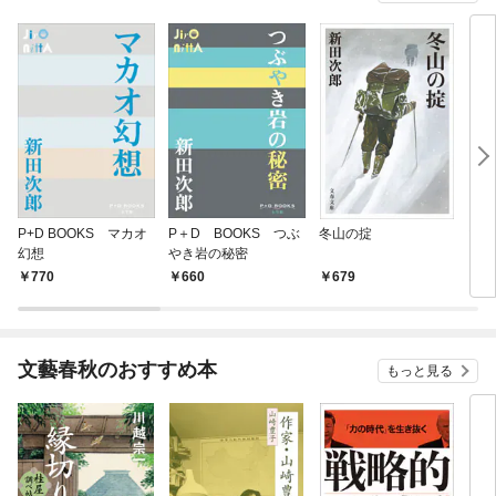
P+D BOOKS マカオ
P＋D BOOKS つぶ
冬山の掟
山が
幻想
やき岩の秘密
770
660
679
8
文藝春秋のおすすめ本
もっと見る