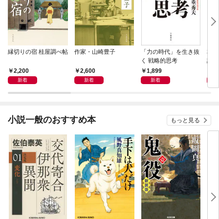
縁切りの宿 桂屋調べ帖
作家・山崎豊子
「力の時代」を生き抜
本当
く 戦略的思考
話）
2,200
2,600
1,899
1,
新着
新着
新着
小説一般のおすすめ本
もっと見る