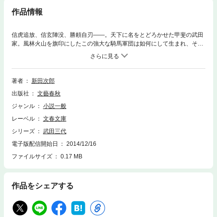
作品情報
信虎追放、信玄陣没、勝頼自刃――。天下に名をとどろかせた甲斐の武田
家。風林火山を旗印にしたこの強大な騎馬軍団は如何にして生まれ、そし
て滅んだのか。信虎、信玄、勝頼という武田三代にまつわるさまざまなエ
ピソードから、埋もれた真実が明らかになる！ 著者の代表作『武田信
玄』の基礎をなしたともいえる七篇を集めた短篇集。
著者
新田次郎
出版社
文藝春秋
ジャンル
小説一般
レーベル
文春文庫
シリーズ
武田三代
電子版配信開始日
2014/12/16
ファイルサイズ
0.17 MB
作品をシェアする