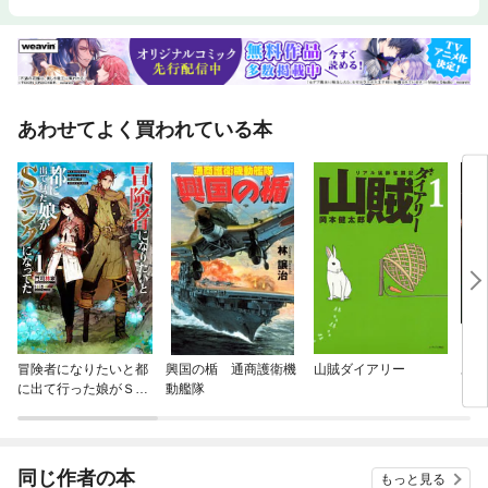
あわせてよく買われている本
冒険者になりたいと都
興国の楯 通商護衛機
山賊ダイアリー
ある
に出て行った娘がＳラ
動艦隊
ンクになってた
同じ作者の本
もっと見る