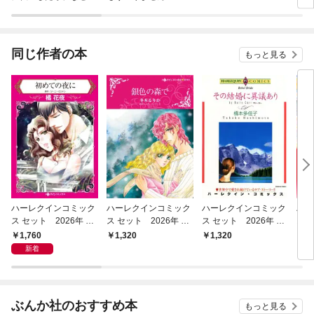
ラスボス王子様に執着
今世
されています
りが
てく
OMI
同じ作者の本
もっと見る
ハーレクインコミック
ハーレクインコミック
ハーレクインコミック
ハー
ス セット 2026年 vo
ス セット 2026年 vo
ス セット 2026年 vo
ス 
l.1064
l.993
l.996
l.92
1,760
1,320
1,320
1,
新着
ぶんか社のおすすめ本
もっと見る