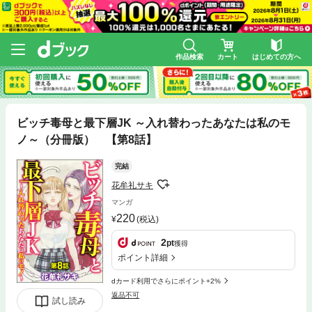
作品検索
カート
はじめての方へ
ビッチ毒母と最下層JK ～入れ替わったあなたは私のモ
ノ～（分冊版） 【第8話】
完結
花牟礼サキ
マンガ
220
(税込)
2
pt
獲得
ポイント詳細
dカード利用でさらにポイント+2%
返品不可
試し読み