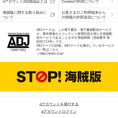
dアカウント2段階認証とは
Cookieの利用について
海賊版に関する取り組みに
お客さまのご利用端末から
ついて
の情報の外部送信について
ABJマークは、この電子書店・電子書籍配信サービス
が、著作権者からコンテンツ使用許諾を得た正規版配
信サービスであることを示す登録商標（登録番号 第
6091713号）です。
ABJマークの詳細、ABJマークを掲示しているサービス
の一覧はこちら
→
https://aebs.or.jp/
dアカウントを発行する
dアカウントログイン