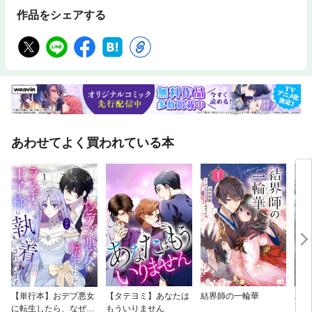
作品をシェアする
あわせてよく買われている本
【単行本】おデブ悪女
【タテヨミ】あなたは
結界師の一輪華
バッ
に転生したら、なぜか
もういりません
ロイ