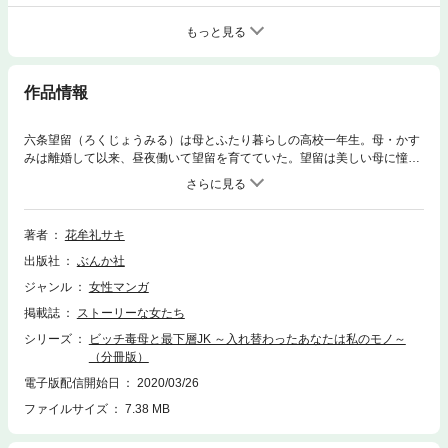
もっと見る
作品情報
六条望留（ろくじょうみる）は母とふたり暮らしの高校一年生。母・かす
みは離婚して以来、昼夜働いて望留を育てていた。望留は美しい母に憧れ
ていて、自分の存在に罪悪感を抱いている。ある日、追いつめられてた様
子で、望留は女子高生に人気のコスメを万引し捕まってしまう。店のマネ
ジャーに呼び出された母により、なんとかその場をしのぐことができたも
のの、公園で母に激しく叱責される。その時、近くで遊んでいた少年が蹴
著者
花牟礼サキ
ったサッカーボールがふたりを直撃し、はずみで石段を転げ落ちてしま
出版社
ぶんか社
う。病院で目が覚めると、ふたりの身体が入れ替わっていて……!? ※こ
の作品は『ストーリーな女たち Vol.53』に収録されています。重複購入に
ジャンル
女性マンガ
ご注意ください。
掲載誌
ストーリーな女たち
シリーズ
ビッチ毒母と最下層JK ～入れ替わったあなたは私のモノ～
（分冊版）
電子版配信開始日
2020/03/26
ファイルサイズ
7.38 MB