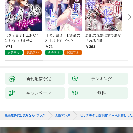
【タテヨミ】1.あなた
【タテヨミ】1.運命の
岩肌の花嫁は愛で溶か
愛し
はもういりません
相手は上司だった
される 1巻
い 
71
71
1
363
タテヨミ
試読フル
タテヨミ
試読フル
試
新刊配信予定
ランキング
キャンペーン
無料
漫画無料試し読みならdブック
女性マンガ
ビッチ毒母と最下層JK ～入れ替わっ