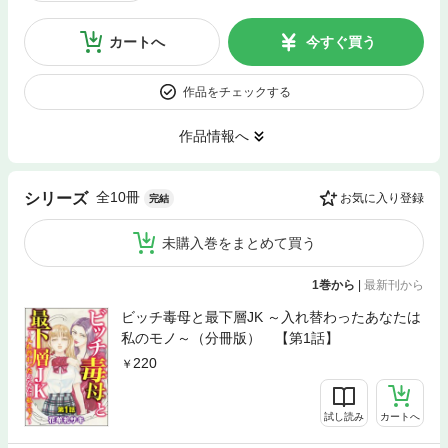
カートへ
今すぐ買う
作品をチェックする
作品情報へ
全10冊
シリーズ
お気に入り登録
完結
未購入巻をまとめて買う
1巻から
|
最新刊から
ビッチ毒母と最下層JK ～入れ替わったあなたは
私のモノ～（分冊版） 【第1話】
220
試し読み
カートへ