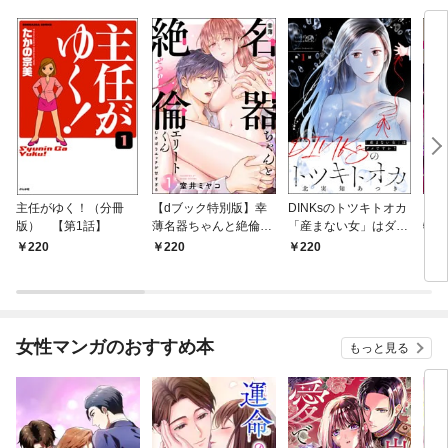
主任がゆく！（分冊
【dブック特別版】幸
DINKsのトツキトオカ
【d
版） 【第1話】
薄名器ちゃんと絶倫エ
「産まない女」はダメ
物伯
リートくん むさぼりエ
ですか？（分冊版）
嬢は
220
220
220
2
ッチが甘すぎる（分冊
【第1話】
（分
版） 【第1話】
話】
女性マンガのおすすめ本
もっと見る