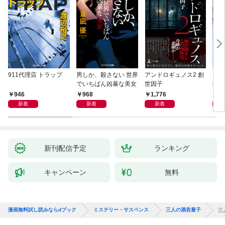
911代理店 トラップ
男しか、殺さない 世界
アンドロギュノス2 創
スー
でいちばん凶暴な美女
世因子
件〈
946
968
1,776
9
新着
新着
新着
新刊配信予定
ランキング
キャンペーン
無料
漫画無料試し読みならdブック
ミステリー・サスペンス
三人の酒呑童子
三