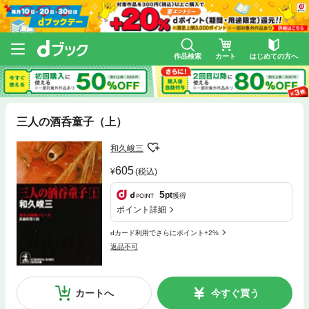
作品検索
カート
はじめての方へ
三人の酒呑童子（上）
和久峻三
605
(税込)
5
pt
獲得
ポイント詳細
dカード利用でさらにポイント+2%
返品不可
カートへ
今すぐ買う