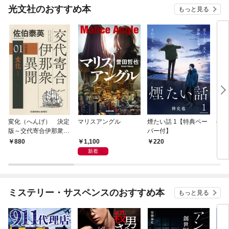
光文社のおすすめ本
もっと見る
変化（へんげ） 決定
マリスアングル
煙たい話 1【特典ペー
手下
版～交代寄合伊那衆異
パー付】
聞（1）～
1,100
880
220
8
新着
ミステリー・サスペンスのおすすめ本
もっと見る