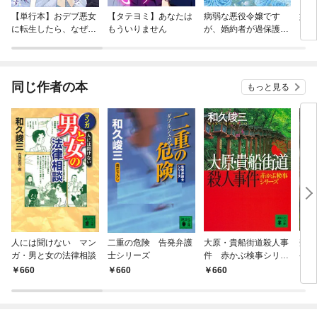
【単行本】おデブ悪女
【タテヨミ】あなたは
病弱な悪役令嬢です
妹は
に転生したら、なぜか
もういりません
が、婚約者が過保護す
ラスボス王子様に執着
ぎて逃げ出したい(私
されています
たち犬猿の仲でしたよ
ね！？)
同じ作者の本
もっと見る
人には聞けない マン
二重の危険 告発弁護
大原・貴船街道殺人事
禁断
ガ・男と女の法律相談
士シリーズ
件 赤かぶ検事シリー
発弁
ズ
660
660
660
6