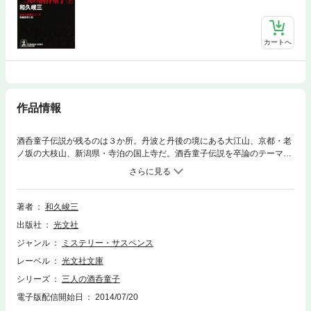
カートへ
作品情報
酒呑童子伝説が残るのは３か所。丹波と丹後の境にある大江山、京都・老
ノ坂の大枝山、新潟県・寺泊の国上寺だ。酒呑童子伝説を卒論のテーマに
選んだ糸島英輔と延岡憲二は老ノ坂・首塚大明神近くの山林で、男の死体
と３億円を発見！ 欲に目がくらみ、大金を持ち逃げしたふたりだった
が……。酒呑童子のたたりか！？ 延岡の死体が寺泊海岸で発見された！
著者
和久峻三
出版社
光文社
ジャンル
ミステリー・サスペンス
レーベル
光文社文庫
シリーズ
三人の酒呑童子
電子版配信開始日
2014/07/20