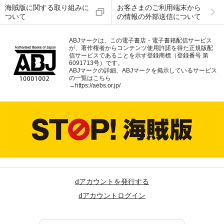
海賊版に関する取り組みに
お客さまのご利用端末から
ついて
の情報の外部送信について
ABJマークは、この電子書店・電子書籍配信サービス
が、著作権者からコンテンツ使用許諾を得た正規版配
信サービスであることを示す登録商標（登録番号 第
6091713号）です。
ABJマークの詳細、ABJマークを掲示しているサービス
の一覧はこちら
→
https://aebs.or.jp/
dアカウントを発行する
dアカウントログイン