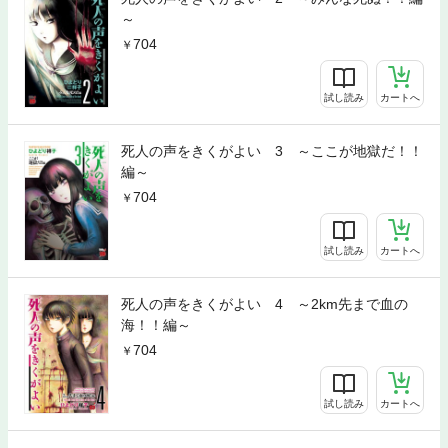
～
704
試し読み
カートへ
死人の声をきくがよい 3 ～ここが地獄だ！！
編～
704
試し読み
カートへ
死人の声をきくがよい 4 ～2km先まで血の
海！！編～
704
試し読み
カートへ