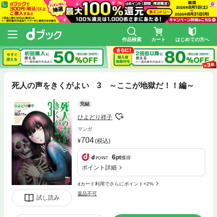
作品検索
カート
はじめての方へ
死人の声をきくがよい 3 ～ここが地獄だ！！編～
完結
ひよどり祥子
マンガ
704
(税込)
6
pt
獲得
ポイント詳細
dカード利用でさらにポイント+2%
返品不可
試し読み