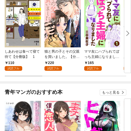
しあわせは食べて寝て
猫と男の子とその父親
ママ友にハブられてぼ
ワタ
待て【分冊版】 1
を買いました。【分冊
っち主婦になりました
版】
版】 1
【分冊版】 1
110
220
165
1
試読フル
試読フル
試読フル
試
青年マンガのおすすめ本
もっと見る