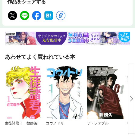
作品をシェアする
あわせてよく買われている本
生徒諸君！ 教師編
コウノドリ
ザ・ファブル
明日
ジョ