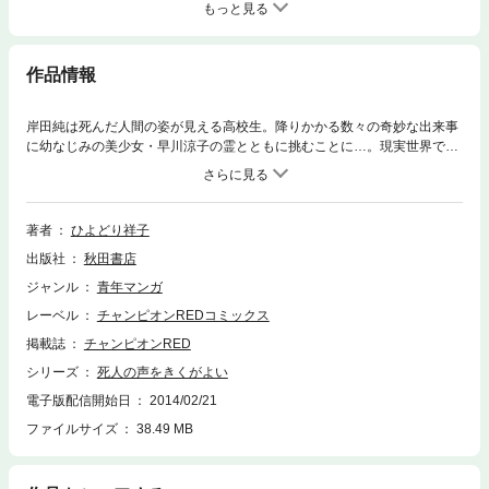
もっと見る
作品情報
岸田純は死んだ人間の姿が見える高校生。降りかかる数々の奇妙な出来事
に幼なじみの美少女・早川涼子の霊とともに挑むことに…。現実世界でも
背後を振り向けなくなる正統派ホラー!!
著者
ひよどり祥子
出版社
秋田書店
ジャンル
青年マンガ
レーベル
チャンピオンREDコミックス
掲載誌
チャンピオンRED
シリーズ
死人の声をきくがよい
電子版配信開始日
2014/02/21
ファイルサイズ
38.49 MB