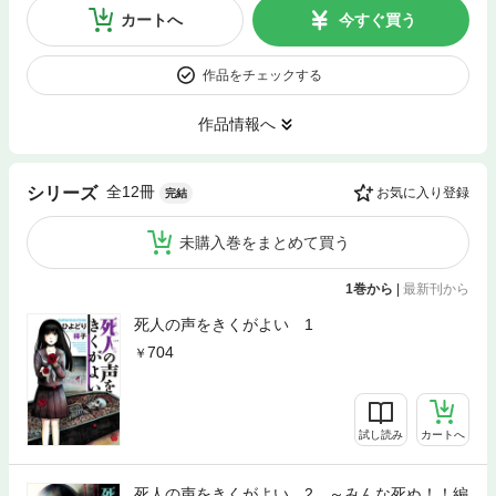
カートへ
今すぐ買う
作品をチェックする
作品情報へ
全12冊
シリーズ
お気に入り登録
完結
未購入巻をまとめて買う
1巻から
|
最新刊から
死人の声をきくがよい 1
704
試し読み
カートへ
死人の声をきくがよい 2 ～みんな死ぬ！！編