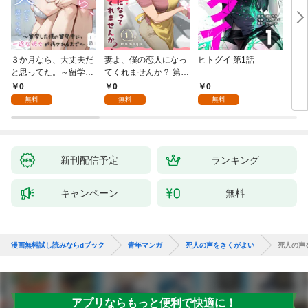
３か月なら、大丈夫だ
妻よ、僕の恋人になっ
ヒトグイ 第1話
世界
と思ってた。～留学し
てくれませんか？ 第1
レベ
た僕の留守中に、一途
話
0
0
0
0
な彼女が汚されるまで
無料
無料
無料
～ 1話
新刊配信予定
ランキング
キャンペーン
無料
漫画無料試し読みならdブック
青年マンガ
死人の声をきくがよい
死人の声
アプリならもっと便利で快適に！