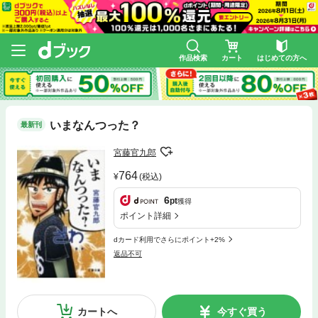
作品検索
カート
はじめての方へ
いまなんつった？
最新刊
宮藤官九郎
764
(税込)
6
pt
獲得
ポイント詳細
dカード利用でさらにポイント+2%
返品不可
カートへ
今すぐ買う