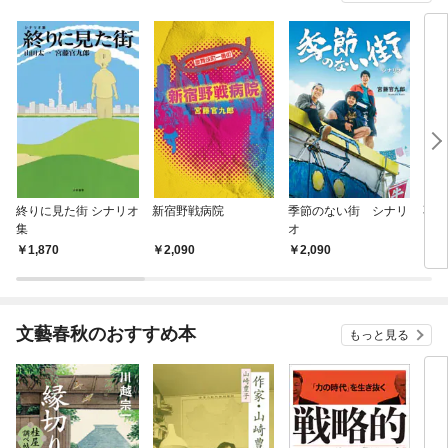
終りに見た街 シナリオ
新宿野戦病院
季節のない街 シナリ
不適
集
オ
る！
1,870
2,090
2,090
2,
文藝春秋のおすすめ本
もっと見る