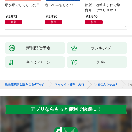
母が母でなくなった日
老いのみちしるべ
新版 地球生まれで旅
『扉
育ち ヤマザキマリ流
今を
人生論
ご家
1,672
1,980
1,540
1,
た」
新着
新着
新着
新刊配信予定
ランキング
キャンペーン
無料
漫画無料試し読みならdブック
エッセイ・随筆・紀行
いまなんつった？
い
アプリならもっと便利で快適に！