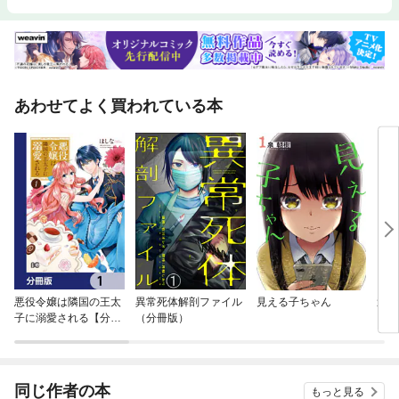
あわせてよく買われている本
悪役令嬢は隣国の王太
異常死体解剖ファイル
見える子ちゃん
週刊
子に溺愛される【分冊
（分冊版）
版】
同じ作者の本
もっと見る