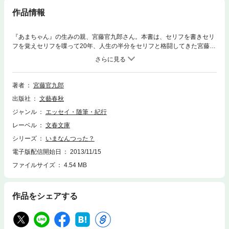
作品情報
『あまちゃん』の生みの親、宮藤官九郎さん。本書は、セリフを書きセリ
フを覚えセリフを喋って20年、人生の半分をセリフと格闘してきた宮藤さ
んが耳にし、思わず「いまなんつった？」と振り向いてしまった言葉を綴
ったエッセイ集です。ＴＶ・舞台・映画・音楽・家庭で耳にした名＆迷セ
リフ111個！ 天才脚本家の頭の中を覗き見た気になる（？）、オトクな
１冊です。
著者
宮藤官九郎
出版社
文藝春秋
ジャンル
エッセイ・随筆・紀行
レーベル
文春文庫
シリーズ
いまなんつった？
電子版配信開始日
2013/11/15
ファイルサイズ
4.54 MB
作品をシェアする