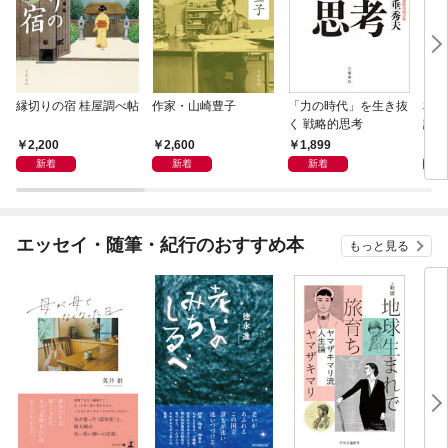
縁切りの宿 桂屋調べ帖
作家・山崎豊子
「力の時代」を生き抜
本当
く 戦略的思考
話）
2,200
2,600
1,899
1,
新着
新着
新着
エッセイ・随筆・紀行のおすすめ本
もっと見る