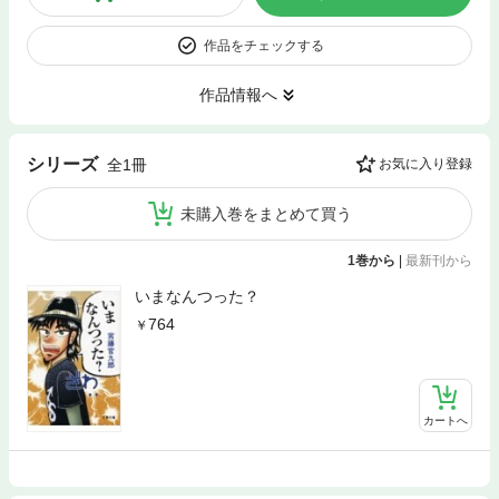
作品をチェックする
作品情報へ
シリーズ
全1冊
お気に入り登録
未購入巻をまとめて買う
1巻から
|
最新刊から
いまなんつった？
764
カートへ