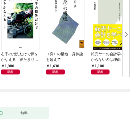
右手の指先だけで夢を
〈身〉の構造 身体論
転売ヤーの会計学～儲
かなえる 寝たきり系
を超えて
からないのは理由（わ
男子ウッディの日々
け）がある～
1,980
1,430
1,100
新着
新着
新着
無料