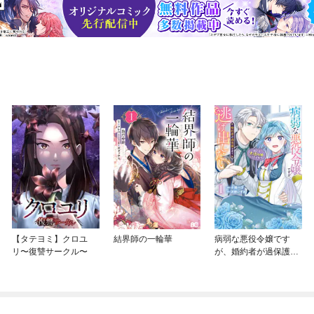
【タテヨミ】クロユ
結界師の一輪華
病弱な悪役令嬢です
リ〜復讐サークル〜
が、婚約者が過保護す
ぎて逃げ出したい(私た
ち犬猿の仲でしたよ
ね！？)