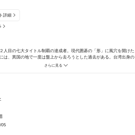
ト詳細
%
２人目の七大タイトル制覇の達成者。現代囲碁の「形」に風穴を開けた
には、異国の地で一度は盤上から去ろうとした過去がある。台湾出身の
た。
ン
栩
/05