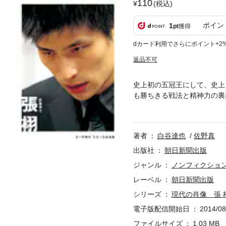
110
(税込)
ポイン
1
pt
獲得
dカード利用でさらにポイント+2
返品不可
史上初の五冠王にして、史上
も勝ちきる戦法と精神力の裏
る、その反発力の秘密に迫っ
著者
白谷達也
佐野真
出版社
朝日新聞出版
ジャンル
ノンフィクショ
レーベル
朝日新聞出版
シリーズ
現代の肖像 張 
電子版配信開始日
2014/08
ファイルサイズ
1.03 MB