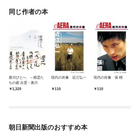
同じ作者の本
唐川びとへ ～精霊た
現代の肖像 近江弘一
現代の肖像 張 栩
ちの庭 出雲・唐川
1,320
110
110
朝日新聞出版のおすすめ本