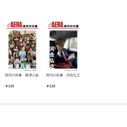
現代の肖像 根津八紘
現代の肖像 河合弘之
110
110