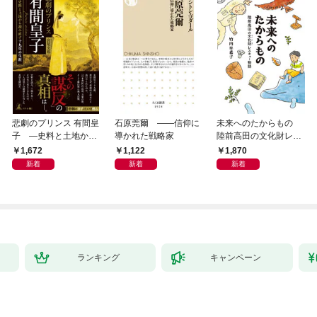
悲劇のプリンス 有間皇
石原莞爾 ――信仰に
未来へのたからもの
子 ―史料と土地から
導かれた戦略家
陸前高田の文化財レス
読み直す十九年の生涯
キュー物語
1,672
1,122
1,870
新着
新着
新着
ランキング
キャンペーン