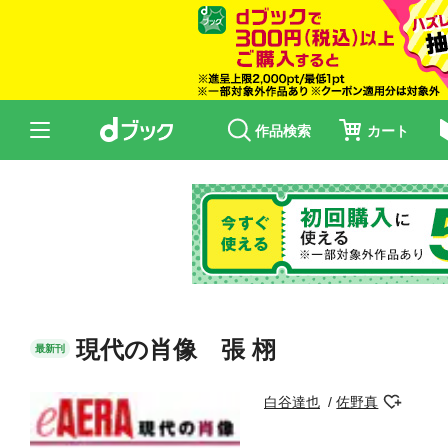
作品検索
カート
現代の肖像 張 栩
最新刊
白谷達也
佐野真