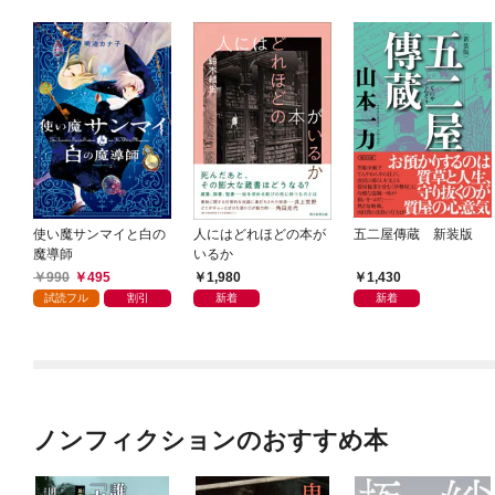
使い魔サンマイと白の
人にはどれほどの本が
五二屋傳蔵 新装版
魔導師
いるか
990
495
1,980
1,430
試読フル
割引
新着
新着
ノンフィクションのおすすめ本