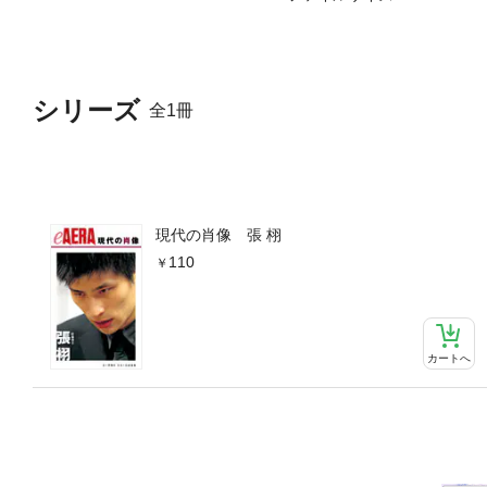
シリーズ
全1冊
現代の肖像 張 栩
110
カートへ