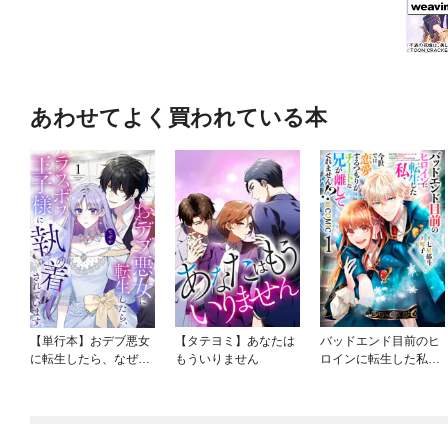
あわせてよく買われている本
【単行本】おデブ悪女
【タテヨミ】あなたは
バッドエンド目前のヒ
に転生したら、なぜか
もういりません
ロインに転生した私、
ラスボス王子様に執着
今世では恋愛するつも
されています
りがチートな兄が離し
てくれません！？@C
OMIC