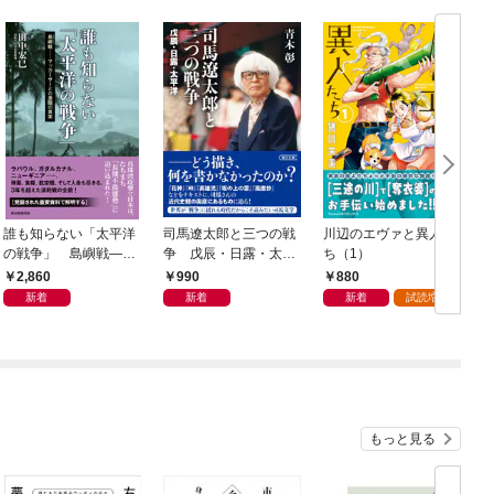
誰も知らない「太平洋
司馬遼太郎と三つの戦
川辺のエヴァと異人た
の戦争」 島嶼戦――
争 戊辰・日露・太平
ち（1）
マッカーサーとの激闘
洋
2,860
990
880
の真実
新着
新着
新着
試読増量
もっと見る