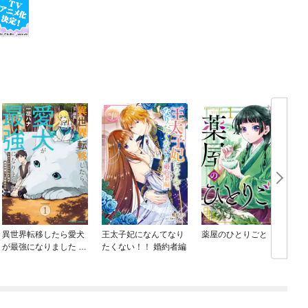
異世界転移したら愛犬
王太子妃になんてなり
薬屋のひとりごと
が最強になりました ～
たくない！！ 婚約者編
シルバーフェンリルと
俺が異世界暮らしを始
めたら～ THE COMIC