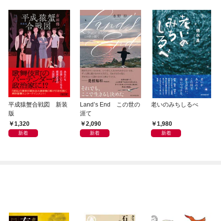
平成猿蟹合戦図 新装
Land’s End この世の
老いのみちしるべ
版
涯て
1,320
2,090
1,980
新着
新着
新着