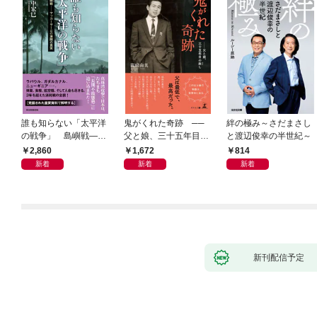
誰も知らない「太平洋
鬼がくれた奇跡 ──
絆の極み～さだまさし
の戦争」 島嶼戦――
父と娘、三十五年目の
と渡辺俊幸の半世紀～
マッカーサーとの激闘
赦し
2,860
1,672
814
の真実
新着
新着
新着
新刊配信予定