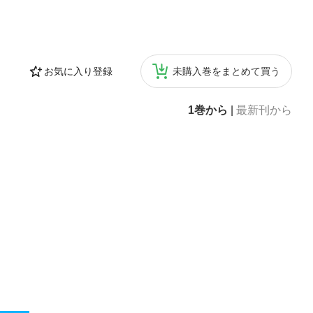
お気に入り登録
未購入巻をまとめて買う
1巻から
|
最新刊から