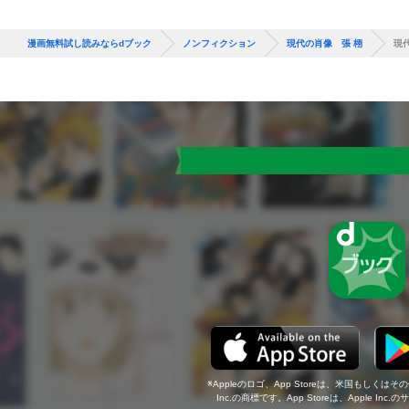
漫画無料試し読みならdブック
ノンフィクション
現代の肖像 張 栩
現
Appleのロゴ、App Storeは、米国もしくはそ
Inc.の商標です。App Storeは、Apple In