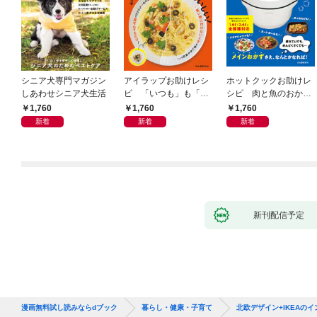
シニア犬専門マガジン
アイラップお助けレシ
ホットクックお助けレ
しあわせシニア犬生活
ピ 「いつも」も「も
シピ 肉と魚のおか
しも」もおいしい！
ず 少ない材料＆調味
1,760
1,760
1,760
料で、あとはスイッチ
新着
新着
新着
ポン！
新刊配信予定
漫画無料試し読みならdブック
暮らし・健康・子育て
北欧デザイン+IKEAの