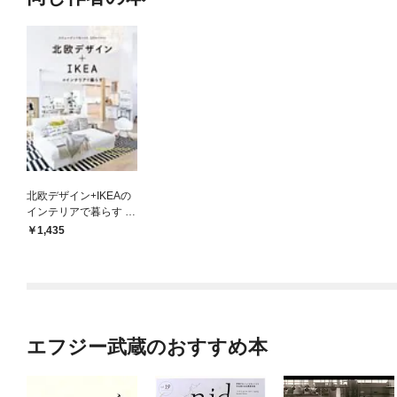
北欧デザイン+IKEAの
インテリアで暮らす :
スウェーデンで見つけ
1,435
た、19のスタイル
エフジー武蔵のおすすめ本