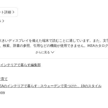
ント詳細
%
大きいディスプレイを備えた端末で読むことに適しています。また、文
、検索、辞書の参照、引用などの機能が使用できません。IKEAカタロ
地スウェーデンで見つけた19スタイルの暮らし。北欧の人たちのおし
単にまねできるコーディネートをご紹介！
Aのインテリアで暮らす編集部
子育て
KEAのインテリアで暮らす : スウェーデンで見つけた、19のスタイル
/09