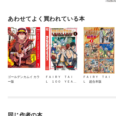
あわせてよく買われている本
ゴールデンカムイ カラ
ＦＡＩＲＹ ＴＡＩ
ＦＡＩＲＹ ＴＡＩ
ー版
Ｌ １００ ＹＥＡＲ
Ｌ 超合本版
Ｓ ＱＵＥＳＴ
同じ作者の本