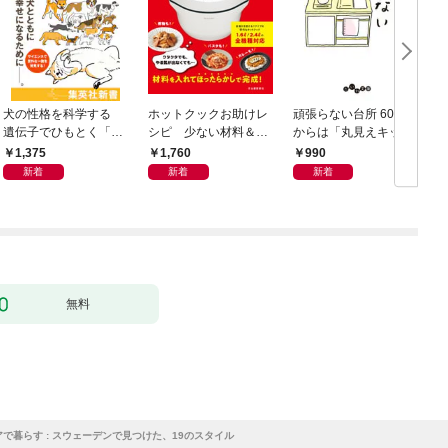
犬の性格を科学する
ホットクックお助けレ
頑張らない台所 60歳
お
遺伝子でひもとく「最
シピ 少ない材料＆調
からは「丸見えキッチ
良の友」の進化
味料で、あとはスイッ
ン」でラクしておいし
1,375
1,760
990
チポン！
い
新着
新着
新着
無料
アで暮らす : スウェーデンで見つけた、19のスタイル