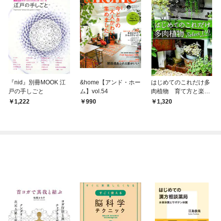
『nid』別冊MOOK 江
&home【アンド・ホー
はじめてのこれだけ多
戸の手しごと
ム】vol.54
肉植物 育て方と楽し
み方
1,222
990
1,320