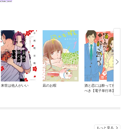
来世は他人がいい
凪のお暇
酒と恋には酔って然る
べき【電子単行本】
もっと見る