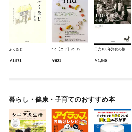
ふくあじ
nid【ニド】vol.19
日光100年洋食の旅
1,571
921
1,540
暮らし・健康・子育てのおすすめ本