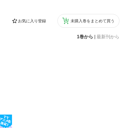
お気に入り登録
未購入巻をまとめて買う
1巻から
|
最新刊から