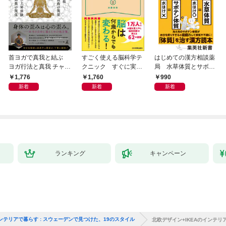
首ヨガで真我と結ぶ
すごく使える脳科学テ
はじめての漢方相談薬
ヨガ行法と真我 チャク
クニック すぐに実践
局 水草体質とサボテ
ラと真我の関係 クンダ
したくなる
ン体質
1,776
1,760
990
リーニ上昇体験 次元上
新着
新着
新着
昇と真我の関係
ランキング
キャンペーン
インテリアで暮らす : スウェーデンで見つけた、19のスタイル
北欧デザイン+IKEAのインテリ