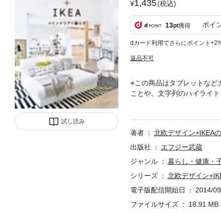
1,435
(税込)
ポイ
13
pt
獲得
dカード利用でさらにポイント+2
返品不可
※この商品はタブレットなど
ことや、文字列のハイライト
家からサマーハウスまで、現
実例を取り上げ、日本でも簡
試し読み
著者
北欧デザイン+IKE
出版社
エフジー武蔵
ジャンル
暮らし・健康・
シリーズ
北欧デザイン+I
電子版配信開始日
2014/09
ファイルサイズ
18.91 MB