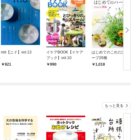
nid【ニド】vol.13
イケアBOOK【イケア
はじめてのこれだけハ
G
ブック】vol.10
ーブ26種
5
921
990
1,018
もっと見る