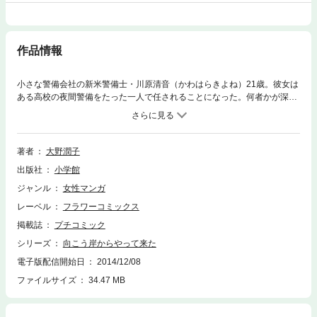
作品情報
小さな警備会社の新米警備士・川原清音（かわはらきよね）21歳。彼女は
ある高校の夜間警備をたった一人で任されることになった。何者かが深夜
に学校へ忍び込み、窓ガラスや美術作品が壊されたというのだ。憧れの上
司に認められたくて、時間外も一般人を装い構内を見まわる清音。だが、
ハリきる彼女が目にしたのは…！？●収録作品／向こう岸からやって来た
／向こう岸で待っている／向こう岸を歩いてく／晴れ時どき地球人／グル
著者
大野潤子
メ紀行／晴れ時どき宇宙人
出版社
小学館
ジャンル
女性マンガ
レーベル
フラワーコミックス
掲載誌
プチコミック
シリーズ
向こう岸からやって来た
電子版配信開始日
2014/12/08
ファイルサイズ
34.47 MB