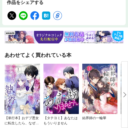
作品をシェアする
あわせてよく買われている本
【単行本】おデブ悪女
【タテヨミ】あなたは
結界師の一輪華
バッ
に転生したら、なぜか
もういりません
ロイ