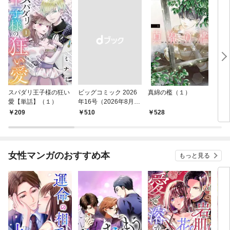
スパダリ王子様の狂い
ビッグコミック 2026
真綿の檻（１）
こん
愛【単話】（１）
年16号（2026年8月7
（１
日発売）
209
￥510
528
5
女性マンガのおすすめ本
もっと見る