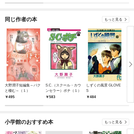
ラスボス王子様に執着
今世
されています
りが
てく
OMI
同じ作者の本
もっと見る
大野潤子短編集～バク
S.C.（スクール・カウ
しずくの風景 GLOVE
空の
と棲む～（１）
ンセラー）ポチ（１）
S
495
583
484
5
小学館のおすすめ本
もっと見る