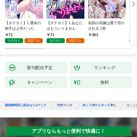
【タテヨミ】1.運命の
【タテヨミ】1.あなた
岩肌の花嫁は愛で溶か
愛し
相手は上司だった
はもういりません
される 1巻
い 
71
71
1
363
タテヨミ
試読フル
タテヨミ
試読フル
試
新刊配信予定
ランキング
キャンペーン
無料
漫画無料試し読みならdブック
女性マンガ
向こう岸からやって来た
向こう
アプリならもっと便利で快適に！