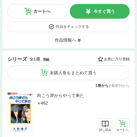
カートへ
今すぐ買う
作品をチェックする
作品情報へ
全1冊
シリーズ
お気に入り登録
完結
未購入巻をまとめて買う
1巻から
|
最新刊から
向こう岸からやって来た
462
試し読み
カートへ