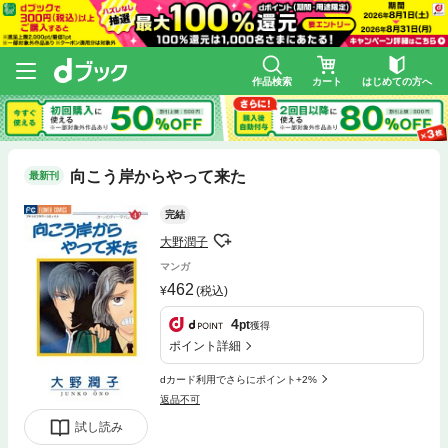
作品検索
カート
はじめての方へ
向こう岸からやって来た
最新刊
完結
大野潤子
マンガ
462
(税込)
4
pt
獲得
ポイント詳細
dカード利用でさらにポイント+2%
返品不可
試し読み