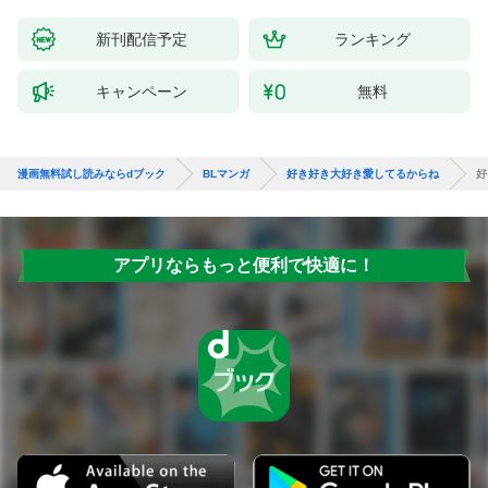
新刊配信予定
ランキング
キャンペーン
無料
漫画無料試し読みならdブック
BLマンガ
好き好き大好き愛してるからね
好
アプリならもっと便利で快適に！