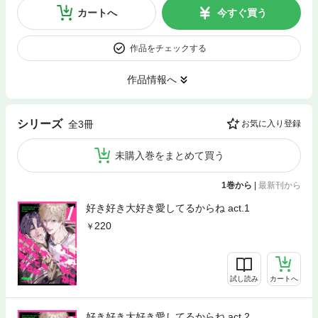
カートへ
今すぐ買う
作品をチェックする
作品情報へ
シリーズ
全3冊
お気に入り登録
未購入巻をまとめて買う
1巻から
|
最新刊から
好き好き大好き愛してるからね act.1
220
試し読み
カートへ
好き好き大好き愛してるからね act.2