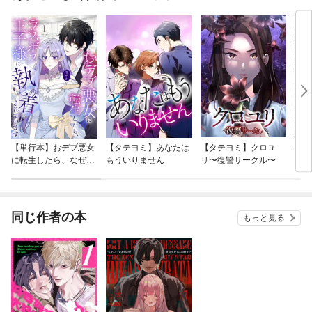
【単行本】おデブ悪女
【タテヨミ】あなたは
【タテヨミ】クロユ
バッ
に転生したら、なぜか
もういりません
リ〜復讐サークル〜
ロイ
ラスボス王子様に執着
今世
されています
りが
てく
OMI
同じ作者の本
もっと見る