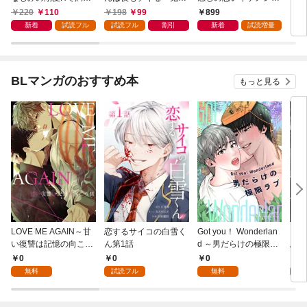
されたい act.1
司は私の専属セラピス
司と不感症OLの耽溺
220
110
198
99
899
1
ト～ act.1
性交治療～【コミック
新着
試読フル
試読フル
割引
新着
試読増量
ス版】
BLマンガのおすすめ本
もっと見る
LOVE ME AGAIN～甘
恋するサイコの白雪く
Got you！ Wonderlan
ビバ
い復讐は記憶の向こう
ん第1話
d ～男だらけの極限ラ
鳥は
側～(1)
ブ～(1)
【全
0
0
0
0
無料
試読フル
無料