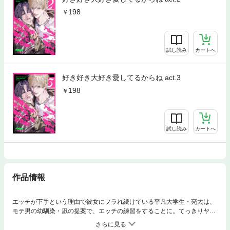
198
試し読み
カートへ
好き好き大好き愛してるからね act.3
198
試し読み
カートへ
作品情報
エッチが下手という理由で彼女にフラれ続けている平凡大学生・亮太は、
モテ男の幼馴染・凪の提案で、エッチの練習をすることに。てっきりヤる
側かと思ったら……ヤられる側ってマジかよ!?最初はありえないと思って
いた男同士の行為。それなのに、気づけば凪のテクにメロついてしまい、