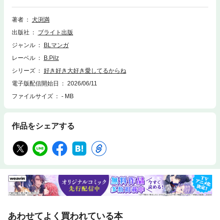
自分からオネダリしてしまう始末……。「彼女なんか作んなくていいよ」
「可愛くて情けないとこ、見せるの俺だけにしてね」ただ一緒にバカやっ
著者
犬渕満
てる幼馴染の関係だと思っていたのに、耳元で囁かれる凪の言葉は、熱と
出版社
ブライト出版
執着を帯びていてーー。国宝級イケメンクズDD ✕ チョロかわ平凡DD の
アッパーラブコメ、開幕!!
ジャンル
BLマンガ
レーベル
B.Pilz
シリーズ
好き好き大好き愛してるからね
電子版配信開始日
2026/06/11
ファイルサイズ
- MB
作品をシェアする
あわせてよく買われている本