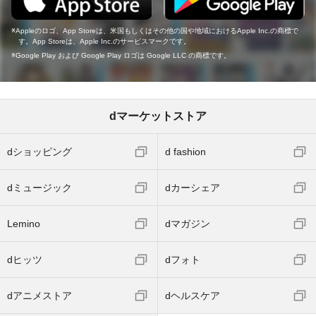
Appleのロゴ、App Storeは、米国もしくはその他の国や地域におけるApple Inc.の商標で
す。App Storeは、Apple Inc.のサービスマークです。
Google Play および Google Play ロゴは Google LLC の商標です。
dマーケットストア
dショッピング
d fashion
dミュージック
dカーシェア
Lemino
dマガジン
dヒッツ
dフォト
dアニメストア
dヘルスケア