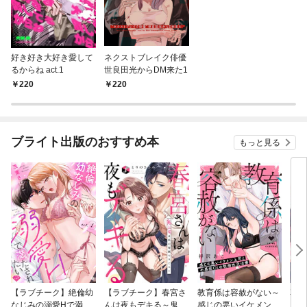
好き好き大好き愛して
ネクストブレイク俳優
るからね act.1
世良田光からDM来た1
220
220
ブライト出版のおすすめ本
もっと見る
【ラブチーク】絶倫幼
【ラブチーク】春宮さ
教育係は容赦がない～
花降
なじみの溺愛Hで満た
んは夜もデキる～鬼上
感じの悪いイケメン上