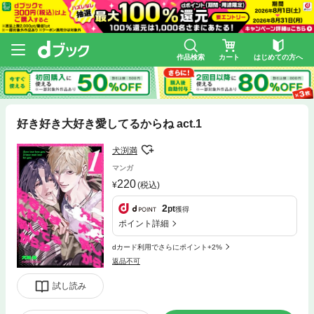
作品検索
カート
はじめての方へ
好き好き大好き愛してるからね act.1
犬渕満
マンガ
220
(税込)
2
pt
獲得
ポイント詳細
dカード利用でさらにポイント+2%
返品不可
試し読み