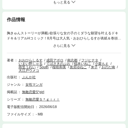
もっと見る
作品情報
胸きゅんストーリーが満載♪欲張りな女の子のミダラな願望を叶えるドキ
ドキ＆リアルHコミック！8月号は大人気・おおひらしるすが表紙＆巻頭で
堂々完結♪さらに初登場・雨笠うれい、黒宮ゆねこも要チェック☆◆愛した
がりな旦那様と蜜月婚これから先も、たくさんの幸せをあなたと分かち合
いたい――…【表紙イラスト】おおひらしるす【＼＼ついにフィナーレ♪♪
♪／／】『片恋結婚 ～連載編～』／おおひらしるす恋に落ちたあの日か
著者
おおひらしるす
成田アポロ
南志都
フジヒナタ
いまい野しゃる
てばさきのぶお
稲本いねこ
小栗もえ
ら、毎分毎秒「好き」が募って…！“夫婦”から“家族”へ、愛と幸せがいっぱ
雨笠うれい
South
桜咲和美
黒宮ゆねこ
米子
おのだ南
いな日々をこれからもずっと♪【♪初登場♪】『久我社長！ セフレなのにデ
大江戸ウメコ
ロ甘執着しすぎでは!? ～XL級のわからせピストンで心も身体もハメ堕とさ
出版社
ぶんか社
れそうです～【前編】』／雨笠うれい「そっちが先に手だしてきたんだか
ら 覚悟しろよ」旅先で出会った彼とワンナイトからはじまる予想外の執着
ジャンル
女性マンガ
ラブ!!【☆大注目☆】『ガチ恋令嬢は紳士な騎士団長さまと不純愛性交シ
掲載誌
無敵恋愛S*girl
たい！』／黒宮ゆねこ「かわいい…顔がとろけてますよ」憧れの騎士様に
シリーズ
無敵恋愛Ｓ＊ｇｉｒｌ
「初めて」を捧げたい…！うぶでエッチな年の差ラブ♪【and more...♪】
『爆モテ幼なじみの慰めHは激重注意!? 不感症のはずが即イキさせられち
電子版配信開始日
2026/06/18
ゃいました【後編】』／小栗もえ『偽りの花嫁は冷徹公爵様の熱くてやら
ファイルサイズ
- MB
しい執着愛撫に囚われる』／米子＜大人気連載執筆陣＞成田アポロ／南志
都／フジヒナタ／いまい野しゃる＆大江戸ウメコ／てばさきのぶお／稲本
いねこ／South／桜咲和美／おのだ南