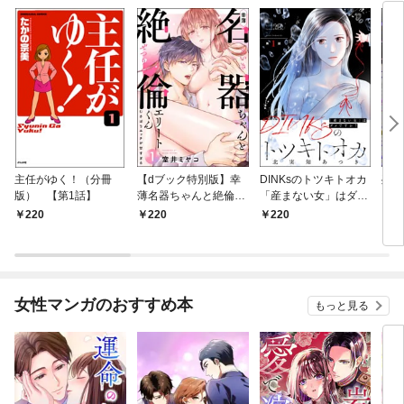
主任がゆく！（分冊
【dブック特別版】幸
DINKsのトツキトオカ
残虐
版） 【第1話】
薄名器ちゃんと絶倫エ
「産まない女」はダメ
るま
リートくん むさぼりエ
ですか？（分冊版）
夜伽
220
220
220
2
ッチが甘すぎる（分冊
【第1話】
版）
版） 【第1話】
女性マンガのおすすめ本
もっと見る