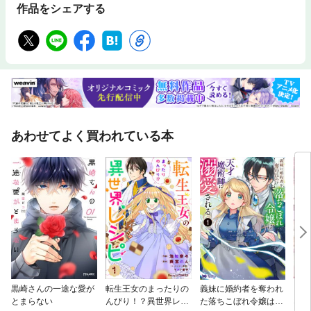
作品をシェアする
あわせてよく買われている本
黒崎さんの一途な愛が
転生王女のまったりの
義妹に婚約者を奪われ
ライ
とまらない
んびり！？異世界レシ
た落ちこぼれ令嬢は、
なん