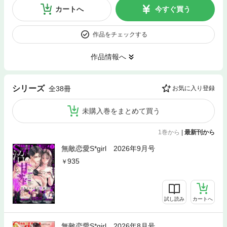
カートへ
今すぐ買う
作品をチェックする
作品情報へ
シリーズ
全38冊
お気に入り登録
未購入巻をまとめて買う
1巻から
|
最新刊から
無敵恋愛S*girl 2026年9月号
935
試し読み
カートへ
無敵恋愛S*girl 2026年8月号