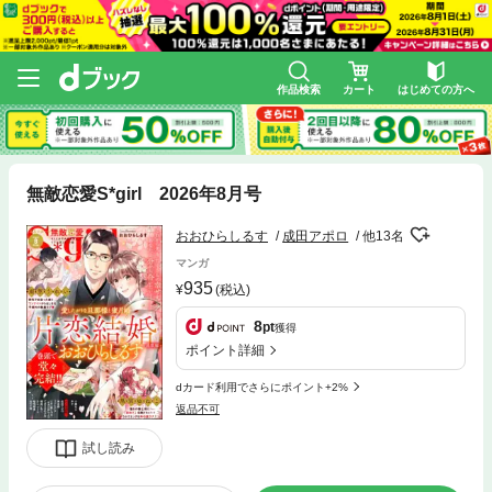
作品検索
カート
はじめての方へ
無敵恋愛S*girl 2026年8月号
おおひらしるす
成田アポロ
他13名
マンガ
935
(税込)
8
pt
獲得
ポイント詳細
dカード利用でさらにポイント+2%
返品不可
試し読み