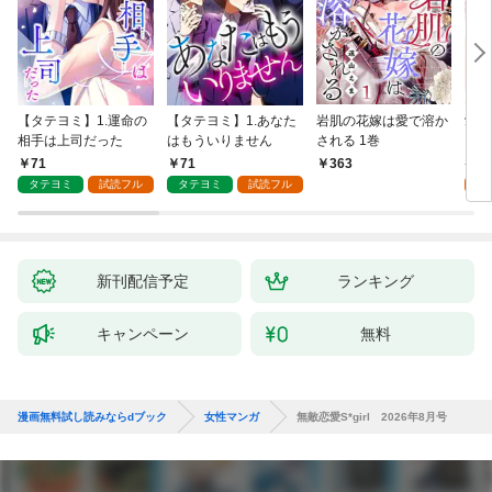
【タテヨミ】1.運命の
【タテヨミ】1.あなた
岩肌の花嫁は愛で溶か
愛し
相手は上司だった
はもういりません
される 1巻
い 
71
71
1
363
タテヨミ
試読フル
タテヨミ
試読フル
試
新刊配信予定
ランキング
キャンペーン
無料
漫画無料試し読みならdブック
女性マンガ
無敵恋愛S*girl 2026年8月号