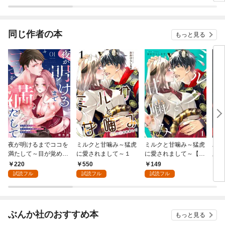
ピ
天才魔術師に溺愛され
版】
る（コミック）
同じ作者の本
もっと見る
夜が明けるまでココを
ミルクと甘噛み～猛虎
ミルクと甘噛み～猛虎
パラ
満たして～目が覚めた
に愛されまして～１
に愛されまして～【単
版）
ら、幼なじみの雄っぱ
話】１
220
550
149
2
いに抱かれてました～
試読フル
試読フル
試読フル
(1)
ぶんか社のおすすめ本
もっと見る