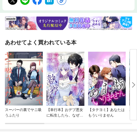
あわせてよく買われている本
スーパーの裏でヤニ吸
【単行本】おデブ悪女
【タテヨミ】あなたは
バッ
うふたり
に転生したら、なぜか
もういりません
ロイ
ラスボス王子様に執着
今世
されています
りが
てく