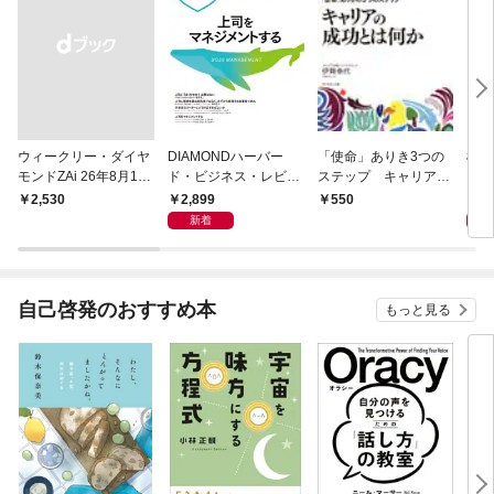
ウィークリー・ダイヤ
DIAMONDハーバー
「使命」ありき3つの
極限
モンドZAi 26年8月10
ド・ビジネス・レビュ
ステップ キャリアの
日・17日合併号
ー 2026年9月号 特集
成功とは何か
2,899
2,
￥2,530
550
「上司をマネジメント
新着
する」
自己啓発のおすすめ本
もっと見る