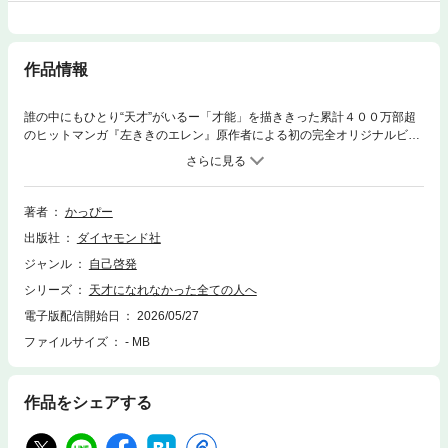
作品情報
誰の中にもひとり“天才”がいるー「才能」を描ききった累計４００万部超
のヒットマンガ『左ききのエレン』原作者による初の完全オリジナルビジ
ネス書。誰よりも才能に悩み葛藤して辿り着いた「自分だけの武器が見つ
かる才能論」。原作を読んでいてもいなくてもわかる、あなただけの「才
能の正体」と咲くべき場所の見つけ方
著者
かっぴー
出版社
ダイヤモンド社
ジャンル
自己啓発
シリーズ
天才になれなかった全ての人へ
電子版配信開始日
2026/05/27
ファイルサイズ
- MB
作品をシェアする