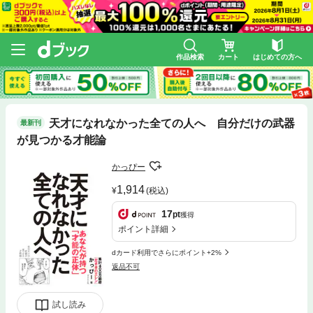
作品検索
カート
はじめての方へ
天才になれなかった全ての人へ 自分だけの武器
最新刊
が見つかる才能論
かっぴー
1,914
(税込)
17
pt
獲得
ポイント詳細
dカード利用でさらにポイント+2%
返品不可
試し読み