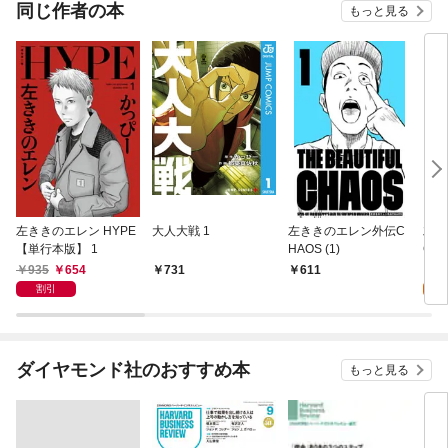
OMI
同じ作者の本
もっと見る
左ききのエレン HYPE
大人大戦 1
左ききのエレン外伝C
左き
【単行本版】 1
HAOS (1)
CK(
935
654
6
731
611
割引
試
ダイヤモンド社のおすすめ本
もっと見る