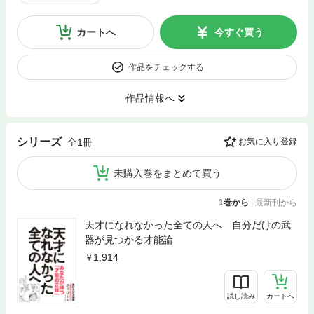
カートへ
今すぐ買う
作品をチェックする
作品情報へ
シリーズ
全1冊
お気に入り登録
未購入巻をまとめて買う
1巻から
|
最新刊から
天才になれなかった全ての人へ 自分だけの武
器が見つかる才能論
1,914
試し読み
カートへ