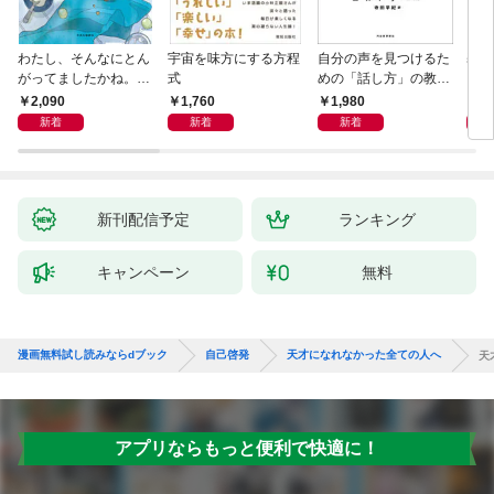
わたし、そんなにとん
宇宙を味方にする方程
自分の声を見つけるた
基地
がってましたかね。
式
めの「話し方」の教
るた
獅子座、Ａ型、丙午は
室 Ｏｒａｃｙ（オラ
2,090
1,760
1,980
2,
めぐる
シー）
新着
新着
新着
新刊配信予定
ランキング
キャンペーン
無料
漫画無料試し読みならdブック
自己啓発
天才になれなかった全ての人へ
天
アプリならもっと便利で快適に！