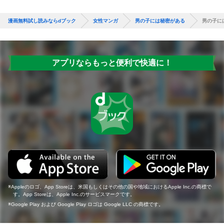
漫画無料試し読みならdブック
女性マンガ
男の子には秘密がある
男の子に
アプリならもっと便利で快適に！
Appleのロゴ、App Storeは、米国もしくはその他の国や地域におけるApple Inc.の商標で
す。App Storeは、Apple Inc.のサービスマークです。
Google Play および Google Play ロゴは Google LLC の商標です。