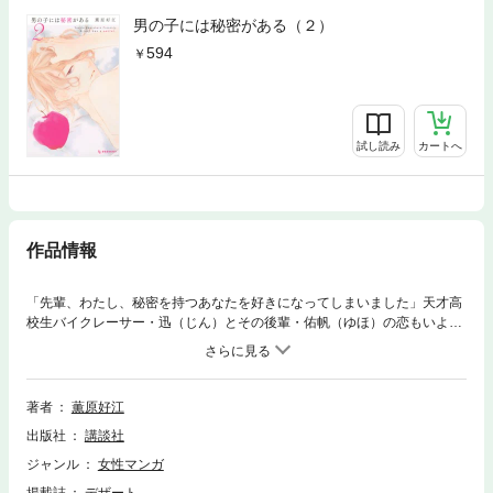
男の子には秘密がある（２）
594
試し読み
カートへ
作品情報
「先輩、わたし、秘密を持つあなたを好きになってしまいました」天才高
校生バイクレーサー・迅（じん）とその後輩・佑帆（ゆほ）の恋もいよい
よクライマックスへ――。スペイン選手権に挑戦するため、日本を離れる
覚悟を決める迅。離れ離れになってしまった2人の運命は!? その他、と
ある秘密を抱えた孤独でミステリアスな彼との禁断の恋を描いた長編も収
録。デザート＆THEデザートの大人気シリーズ！
著者
薫原好江
出版社
講談社
ジャンル
女性マンガ
掲載誌
デザート