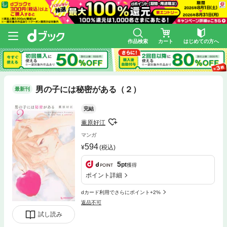
作品検索
カート
はじめての方へ
男の子には秘密がある（２）
最新刊
完結
薫原好江
マンガ
594
(税込)
5
pt
獲得
ポイント詳細
dカード利用でさらにポイント+2%
返品不可
試し読み