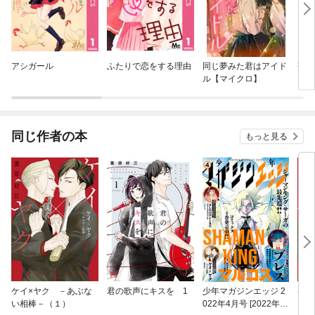
アシガール
ふたりで恋をする理由
同じ夢みた君はアイド
蒼竜
ル【マイクロ】
同じ作者の本
もっと見る
ケイ×ヤク －あぶな
君の歌声にキスを 1
少年マガジンエッジ 2
ケイ
い相棒－（１）
022年4月号 [2022年3
い相