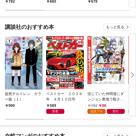
月17日発売]
（１
792
660
679
2
講談社のおすすめ本
もっと見る
徒然チルドレン カラ
ベストカー ２０２６
信じていた仲間達にダ
魔女
ー版（１）
年 ９月１０日号
ンジョン奥地で殺され
かけたがギフト『無限
589
792
88
7
990
ガチャ』でレベル９９
新着
試読フル
割引
試
９９の仲間達を手に入
れて元パーティーメン
バーと世界に復讐＆
『ざまぁ！』します！