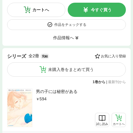
カートへ
今すぐ買う
作品をチェックする
作品情報へ
全2冊
シリーズ
お気に入り登録
完結
未購入巻をまとめて買う
1巻から
|
最新刊から
男の子には秘密がある
594
試し読み
カートへ