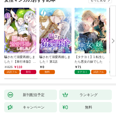
女性マンガのおすすめ本
もっと見る
（１）
騙されて溺愛再婚しま
騙されて溺愛再婚しま
【タテヨミ】1.転生し
【タ
した！【単行本版】 1
した！ 第1話
たら悪女の妹でした
の私
巻
825
110
0
71
7
試読フル
割引
無料
タテヨミ
試読フル
タ
新刊配信予定
ランキング
キャンペーン
無料