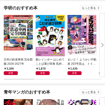
学研のおすすめ本
もっと見る
日本の鉄道車両 完全図
新レインボー はじめて
まいど！ ようかい不動
えさ
鑑 2026-2027年
ことば選び辞典 気持ち
産 203号室は、トイレ
のことば
の花子さんの部屋？
3,300
1,870
1,430
1,
新着
新着
新着
青年マンガのおすすめ本
もっと見る