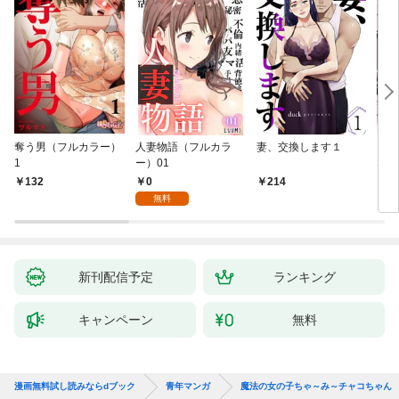
奪う男（フルカラー）
人妻物語（フルカラ
妻、交換します１
ごめ
1
ー）01
ない
0
132
214
1
無料
新刊配信予定
ランキング
キャンペーン
無料
漫画無料試し読みならdブック
青年マンガ
魔法の女の子ちゃ～み～チャコちゃん