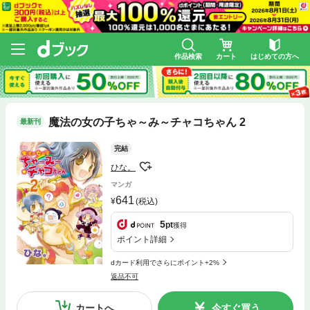
作品検索
カート
はじめての方へ
魔法の女の子ちゃ～み～チャコちゃん 2
最新刊
完結
ひな。
マンガ
641
(税込)
5
pt
獲得
ポイント詳細
dカード利用でさらにポイント+2%
返品不可
カートへ
今すぐ買う