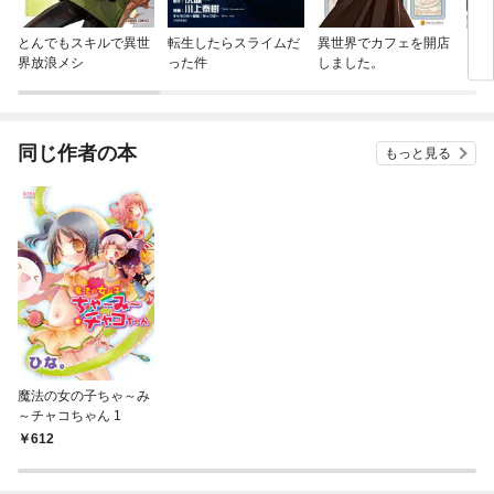
とんでもスキルで異世
転生したらスライムだ
異世界でカフェを開店
【単
界放浪メシ
った件
しました。
に転
ラス
され
同じ作者の本
もっと見る
魔法の女の子ちゃ～み
～チャコちゃん 1
612