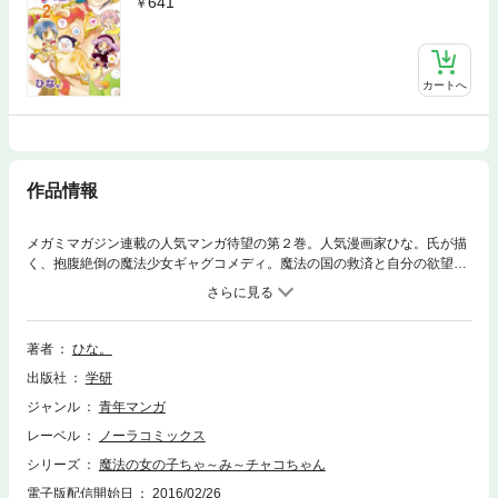
641
カートへ
作品情報
メガミマガジン連載の人気マンガ待望の第２巻。人気漫画家ひな。氏が描
く、抱腹絶倒の魔法少女ギャグコメディ。魔法の国の救済と自分の欲望の
ために「ハッピー」を集めるチャコちゃんが大活躍！ 第１巻が大好評に
つき第２巻が刊行。
著者
ひな。
出版社
学研
ジャンル
青年マンガ
レーベル
ノーラコミックス
シリーズ
魔法の女の子ちゃ～み～チャコちゃん
電子版配信開始日
2016/02/26