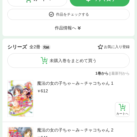
作品をチェックする
作品情報へ
全2冊
シリーズ
お気に入り登録
完結
未購入巻をまとめて買う
1巻から
|
最新刊から
魔法の女の子ちゃ～み～チャコちゃん 1
612
カートへ
魔法の女の子ちゃ～み～チャコちゃん 2