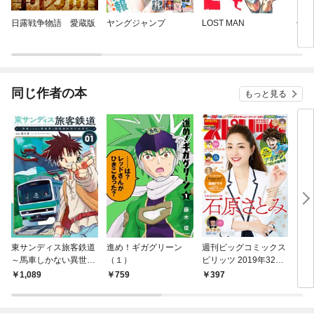
日露戦争物語 愛蔵版
ヤングジャンプ
LOST MAN
七つ
同じ作者の本
もっと見る
東サンディス旅客鉄道
進め！ギガグリーン
週刊ビッグコミックス
だめ
～馬車しかない異世界
（１）
ピリッツ 2019年32号
（１
で鉄道会社はじめます
（2019年7月8日発
1,089
759
397
5
～（１）
売）