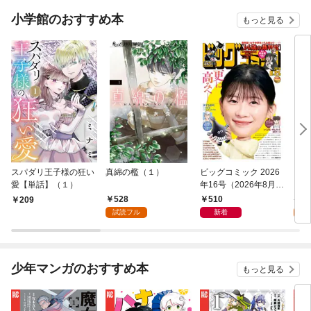
小学館のおすすめ本
もっと見る
スパダリ王子様の狂い
真綿の檻（１）
ビッグコミック 2026
こん
愛【単話】（１）
年16号（2026年8月7
（１
日発売）
528
510
5
209
試読フル
新着
試
少年マンガのおすすめ本
もっと見る