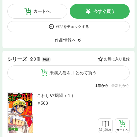
カートへ
今すぐ買う
作品をチェックする
作品情報へ
全9冊
シリーズ
お気に入り登録
完結
未購入巻をまとめて買う
1巻から
|
最新刊から
こわしや我聞（１）
583
試し読み
カートへ