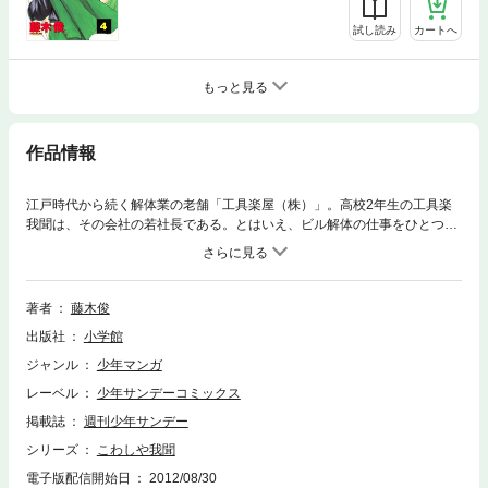
試し読み
カートへ
もっと見る
作品情報
江戸時代から続く解体業の老舗「工具楽屋（株）」。高校2年生の工具楽
我聞は、その会社の若社長である。とはいえ、ビル解体の仕事をひとつ片
付けた今日も、誤って付近の車を損傷させるミスを犯して、ベテラン社
員・中之井の厳しいお叱りの言葉が飛ぶ。するとそこへ、内閣調査室から
理由アリの依頼が舞い込んできて…
著者
藤木俊
出版社
小学館
ジャンル
少年マンガ
レーベル
少年サンデーコミックス
掲載誌
週刊少年サンデー
シリーズ
こわしや我聞
電子版配信開始日
2012/08/30