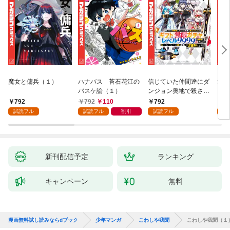
魔女と傭兵（１）
ハナバス 苔石花江の
信じていた仲間達にダ
追放
バスケ論（１）
ンジョン奥地で殺され
『自
かけたがギフト『無限
領地
792
792
110
792
7
ガチャ』でレベル９９
強の
試読フル
試読フル
割引
試読フル
試
９９の仲間達を手に入
～最
れて元パーティーメン
で始
バーと世界に復讐＆
拓ス
『ざまぁ！』します！
（１
（１）
新刊配信予定
ランキング
キャンペーン
無料
漫画無料試し読みならdブック
少年マンガ
こわしや我聞
こわしや我聞（１