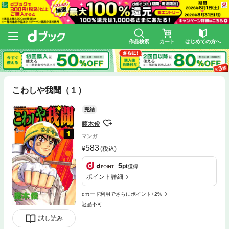
作品検索
カート
はじめての方へ
こわしや我聞（１）
完結
藤木俊
マンガ
583
(税込)
5
pt
獲得
ポイント詳細
dカード利用でさらにポイント+2%
返品不可
試し読み