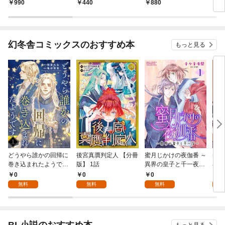
990
440
880
2,
幻冬舎コミックスのおすすめ本
もっと見る
どうやら誰かの回帰に
後宮真贋判定人 【分冊
蜜月じかけの夜伽番 ～
美貌
巻き込まれたようです
版】 1話
異界の皇子と千一夜～
界で
【分冊版】 1話
【分冊版】 1話
たか
0
0
0
0
版】
無料
無料
無料
BL小説のおすすめ本