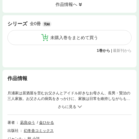
作品情報へ
全0冊
シリーズ
完結
未購入巻をまとめて買う
1巻から
|
最新刊から
作品情報
月浦家は居酒屋を営むお父さんとアイドル好きなお母さん、長男・賢治の
三人家族。お父さんの病気をきっかけに、家族は日常を維持しながらも心
に緊張を抱えていた。そんなとき、店の常連客だったカメラマンの呂久さ
んと親しくなった賢治は、呂久さんの穏やかだが芯のある様子に惹かれて
いく。季節の移ろいとともにゆっくり進むふたりの関係は？
著者
凪良ゆう
金ひかる
出版社
幻冬舎コミックス
ジャンル
BL小説