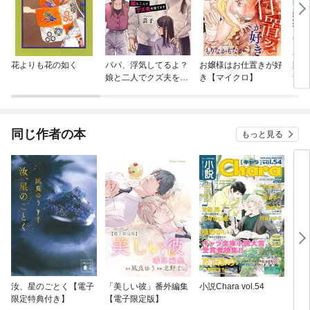
花よりも花の如く
パパ、浮気してるよ？
お嬢様はお仕置きが好
賭け
娘と二人でクズ夫を捨
き【マイクロ】
ナラ
てます
同じ作者の本
もっと見る
汝、星のごとく【電子
「美しい彼」番外編集
小説Chara vol.54
多類
限定特典付き】
【電子限定版】