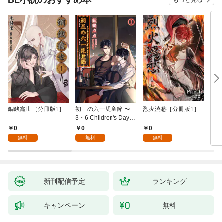
もっと見る
銅銭龕世［分冊版1］
初三の六一児童節 〜
烈火澆愁［分冊版1］
刑事
3・6 Children's Day fo
r You〜［分冊版1］
0
0
0
6
無料
無料
無料
新刊配信予定
ランキング
キャンペーン
無料