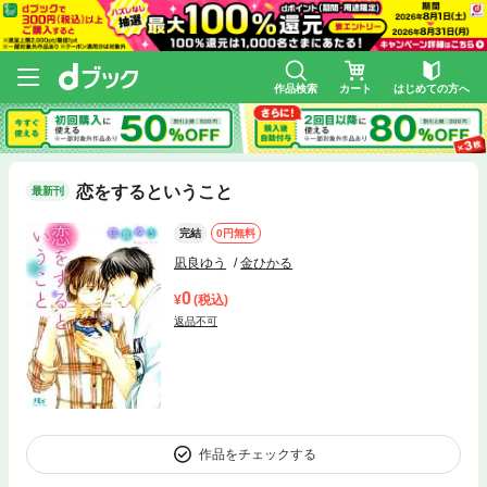
作品検索
カート
はじめての方へ
恋をするということ
最新刊
完結
0円無料
凪良ゆう
金ひかる
0
(税込)
返品不可
作品をチェックする