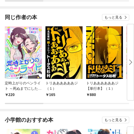
されています
たち犬猿の仲でしたよ
ね！？)
同じ作者の本
もっと見る
定時上がりのペンライ
トリああああああジ
トリああああああジ
ラン
ト ～死ぬまでにしたい
（１）
【単行本】（１）
（１
１億のコト～ 1巻
220
165
880
7
小学館のおすすめ本
もっと見る