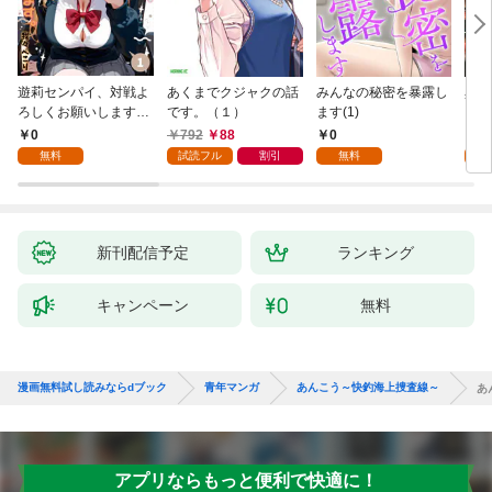
遊莉センパイ、対戦よ
あくまでクジャクの話
みんなの秘密を暴露し
異世
ろしくお願いします。
です。（１）
ます(1)
1
0
792
88
0
7
無料
試読フル
割引
無料
試
新刊配信予定
ランキング
キャンペーン
無料
漫画無料試し読みならdブック
青年マンガ
あんこう～快釣海上捜査線～
あ
アプリならもっと便利で快適に！