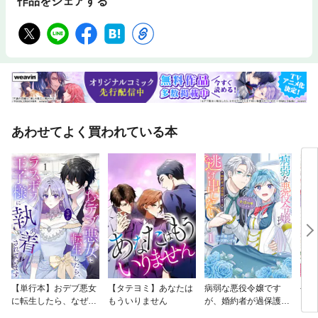
作品をシェアする
あわせてよく買われている本
【単行本】おデブ悪女
【タテヨミ】あなたは
病弱な悪役令嬢です
公爵
に転生したら、なぜか
もういりません
が、婚約者が過保護す
当た
ラスボス王子様に執着
ぎて逃げ出したい(私