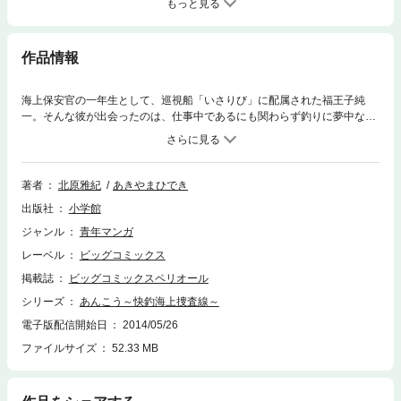
もっと見る
作品情報
海上保安官の一年生として、巡視船「いさりび」に配属された福王子純
一。そんな彼が出会ったのは、仕事中であるにも関わらず釣りに夢中な先
輩・安藤浩二だった。皆に“あんこう”とあだ名されるこの男は、「仕事を
覚えるよりも、釣りを覚えろ」と言い放ち、豊富な知識とテクニックで、
あっという間に巨大なアジを釣り上げて…。
著者
北原雅紀
あきやまひでき
出版社
小学館
ジャンル
青年マンガ
レーベル
ビッグコミックス
掲載誌
ビッグコミックスペリオール
シリーズ
あんこう～快釣海上捜査線～
電子版配信開始日
2014/05/26
ファイルサイズ
52.33 MB