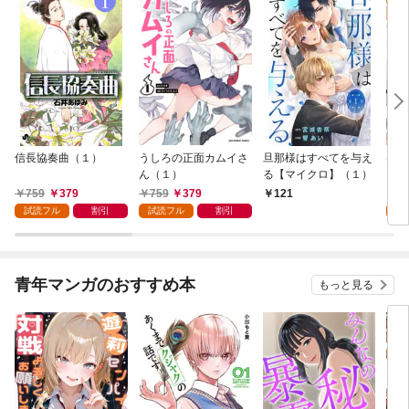
信長協奏曲（１）
うしろの正面カムイさ
旦那様はすべてを与え
はじ
ん（１）
る【マイクロ】（１）
（１
759
379
759
379
7
121
試読フル
割引
試読フル
割引
試
青年マンガのおすすめ本
もっと見る