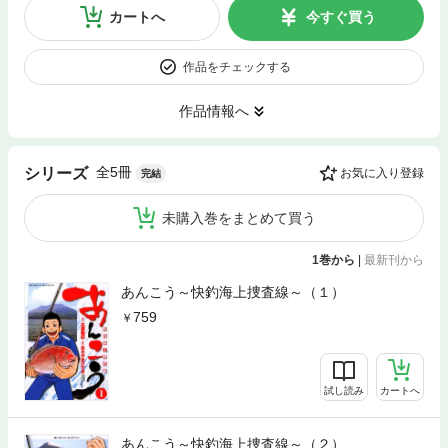
カートへ
今すぐ買う
作品をチェックする
作品情報へ
全5冊
シリーズ
お気に入り登録
完結
未購入巻をまとめて買う
1巻から
|
最新刊から
あんこう～快釣海上捜査線～（１）
759
試し読み
カートへ
あんこう～快釣海上捜査線～（２）