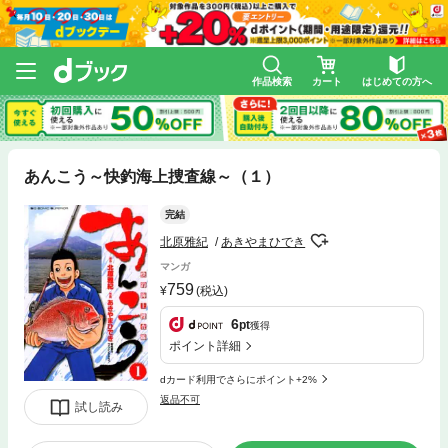
作品検索
カート
はじめての方へ
あんこう～快釣海上捜査線～（１）
完結
北原雅紀
あきやまひでき
マンガ
759
(税込)
6
pt
獲得
ポイント詳細
dカード利用でさらにポイント+2%
返品不可
試し読み