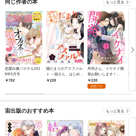
同じ作者の本
もっと見る
恋愛白書パステル201
陽だまりのアスファル
丹羽さん、イケナイ開
お嬢
6年5月号
ト ～姐さん、はじめま
発お願いします！
間で
した～（１）
（1）
く淫
220
702
220
1
る～
試読フル
宙出版のおすすめ本
もっと見る