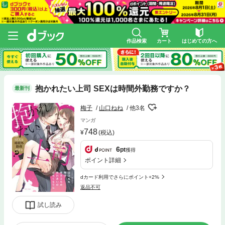
作品検索
カート
はじめての方へ
抱かれたい上司 SEXは時間外勤務ですか？
最新刊
梅子
山口ねね
他3名
マンガ
748
(税込)
6
pt
獲得
ポイント詳細
dカード利用でさらにポイント+2%
返品不可
試し読み