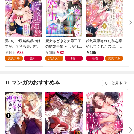
愛のない政略結婚のは
魔女もどきと欠陥王子
婚約破棄された私を癒
竜騎
ずが、今宵も夫が離し
の結婚事情 ～心が読め
やしてくれたのは、不
つが
てくれません～無骨な
ちゃうので、あなたの
器用王子様の溺愛でし
た悪
165
82
165
82
165
1
将軍は最愛妻に滾る恋
本心なんてお見通しで
た【単話売】 1話
ない
試読フル
割引
試読フル
割引
新着
試読フル
試
情を注ぐ～【単話売】
す～【単話売】 1話
1話
TLマンガのおすすめ本
もっと見る