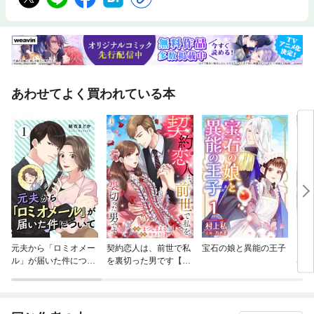
あわせてよく買われている本
元夫から「ロミオメー
契約恋人は、前世で私
宝石の娘と異能の王子
じら
ル」が届いた件につい
を裏切った男です【ペ
は、
て
ージ版】
グズ