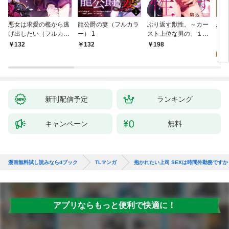
悪女は求愛の檻から逃
龍公爵の妻（フルカラ
ぶり返す獣性。～カー
恋す
げ出したい（フルカラ
ー） 1
スト上位な男の、１０
【fo
ー） 1
年越しの激愛１
2
132
132
198
試
新刊配信予定
ランキング
キャンペーン
無料
漫画無料試し読みならdブック
TLマンガ
抱かれたい上司 SEXは時間外勤務ですか
アプリならもっと便利で快適に！