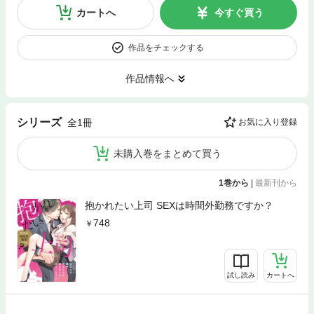
カートへ
今すぐ買う
作品をチェックする
作品情報へ
シリーズ
全1冊
お気に入り登録
未購入巻をまとめて買う
1巻から
|
最新刊から
抱かれたい上司 SEXは時間外勤務ですか？
748
試し読み
カートへ