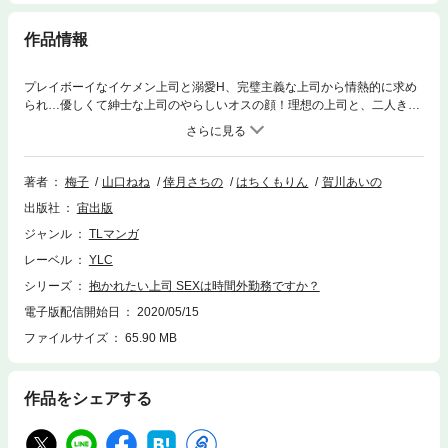
作品情報
プレイボーイなイケメン上司と溺愛H、完璧主義な上司から情熱的に求め
られ…優しくて紳士な上司のやらしいオスの顔！理想の上司と、二人きり
の秘密のご指導！アンソロジー『駄目なペットの躾け方』（梅子）仕事中
は厳しくて、自信満々で、でも部下想いな一面に恋に落ちちゃう!?『ぼく
らのプロジェクトリーダー』（山口ねね）空気の読めない上司なはずが、
気づけば恋の術中にはまって…『恋するコンビニ。 ～寵愛の24時～』
著者
梅子
山口ねね
倖月さちの
はちくもりん
賀川あいの
（倖月さちの）やり手の新社長の真摯な一面に惹かれ…心も身体も奪われ
出版社
宙出版
ちゃう！『お見合い宣言!!』（はちくもりん）お見合いパーティーで苦手
な課長と遭遇!? なぜかぐいぐい迫ってこられて…『社内蜜愛』（賀川あい
ジャンル
TLマンガ
の）ひとまわり年上の優しくて紳士な課長。二人きりの残業で彼が豹変!?
レーベル
YLC
シリーズ
抱かれたい上司 SEXは時間外勤務ですか？
電子版配信開始日
2020/05/15
ファイルサイズ
65.90 MB
作品をシェアする