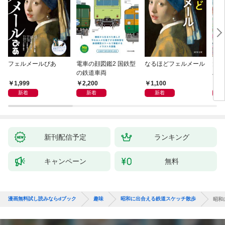
フェルメールぴあ
電車の顔図鑑2 国鉄型
なるほどフェルメール
大人
の鉄道車両
ハン
1,999
2,200
1,100
1,
新着
新着
新着
新刊配信予定
ランキング
キャンペーン
無料
漫画無料試し読みならdブック
趣味
昭和に出合える鉄道スケッチ散歩
昭和