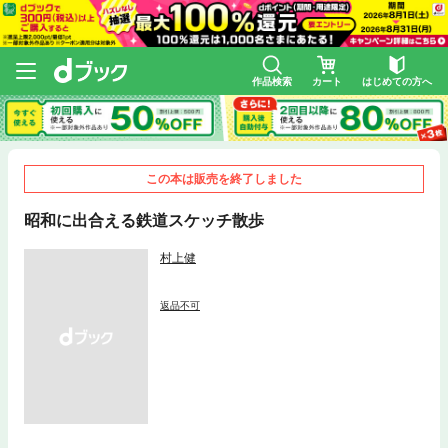
作品検索
カート
はじめての方へ
この本は販売を終了しました
昭和に出合える鉄道スケッチ散歩
村上健
返品不可