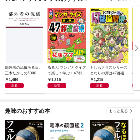
部外者の流儀ある日、
るるぶ マンガとクイズ
もしもクラスシリーズ
はじ
三木たかしの5000曲
で楽しく学ぶ！47都道
となりの席は47都道府
の5
を託されたぼくは、い
府県
県!?
1,496
1,215
1,215
1,
かにしてその価値を最
新着
新着
新着
大化したか
趣味のおすすめ本
もっと見る