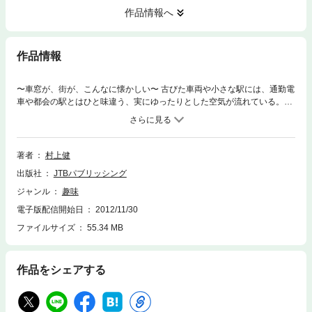
作品情報へ
作品情報
〜車窓が、街が、こんなに懐かしい〜 古びた車両や小さな駅には、通勤電
車や都会の駅とはひと味違う、実にゆったりとした空気が流れている。そ
して、沿線を散歩すれば、昭和が香る看板建築や商店街。運転本数が少な
く冷房がない列車も健在で、不便このうえないけれど、便利さや快適さと
引き換えに失ったものがあると多くの人が感じる昨今、不便と引き換えに
かけがえのないものを取り戻す。それがローカル線の旅だ。 沿線に残る日
著者
村上健
本の古き良き風景を活写したスケッチとユーモア溢れる文章で、鉄道散歩
出版社
JTBパブリッシング
の魅力を紹介。手始めに身近な路線を選んで、小さな旅へ出掛けてみませ
んか。 ※この電子書籍は2012年10月に発行された図書を画像化したもので
ジャンル
趣味
す。電子書籍化にあたり、一部内容を変更している場合があります
電子版配信開始日
2012/11/30
ファイルサイズ
55.34 MB
作品をシェアする