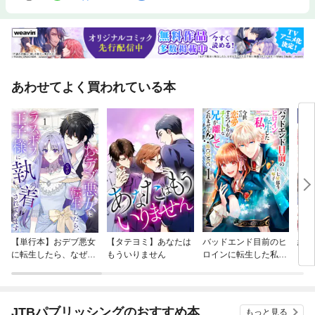
あわせてよく買われている本
【単行本】おデブ悪女
【タテヨミ】あなたは
バッドエンド目前のヒ
結界
に転生したら、なぜか
もういりません
ロインに転生した私、
ラスボス王子様に執着
今世では恋愛するつも
されています
りがチートな兄が離し
てくれません！？@C
OMIC
JTBパブリッシングのおすすめ本
もっと見る