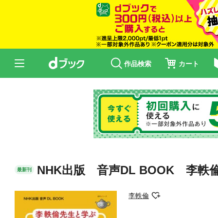
作品検索
カート
NHK出版 音声DL BOOK 李
最新刊
李軼倫