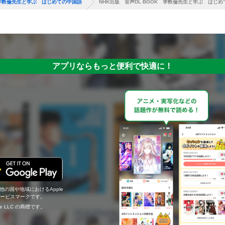
K 李軼倫先生と学ぶ はじめての中国語
NHK出版 音声DL BOOK 李軼倫先生と学ぶ はじ
アプリならもっと便利で快適に！
の他の国や地域におけるApple
c.のサービスマークです。
ogle LLC の商標です。