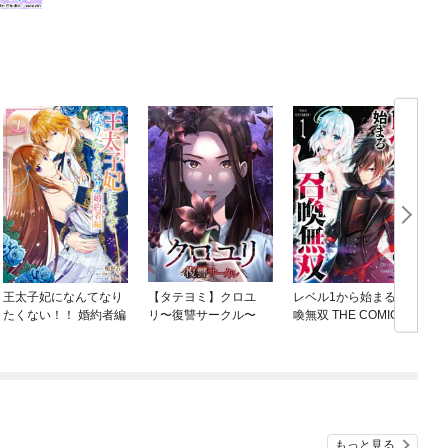
王太子妃になんてなり
【タテヨミ】クロユ
レベル1から始まる召
たくない！！ 婚約者編
リ〜復讐サークル〜
喚無双 THE COMIC
もっと見る