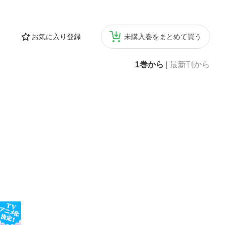
お気に入り登録
未購入巻をまとめて買う
1巻から
|
最新刊から