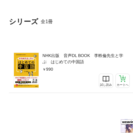
シリーズ
全1冊
NHK出版 音声DL BOOK 李軼倫先生と学
ぶ はじめての中国語
990
試し読み
カートへ