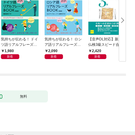
気持ちが伝わる！ ドイ
気持ちが伝わる！ ロシ
【音声DL対応】新版
ツ語リアルフレーズB
ア語リアルフレーズB
仏検3級スピード合格
OOK〈新装版〉
OOK〈新装版〉
1,980
2,090
2,420
ス
新着
新着
新着
N
無料