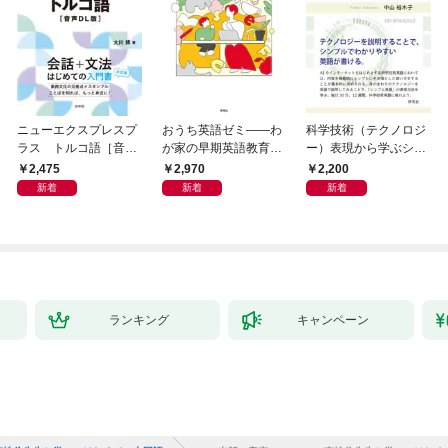
ニューエクスプレスプ
おうち英語ゼミ――わ
科学技術（テクノロジ
ラス トルコ語［音声
が家の早期英語教育を
ー）表現から学ぶシン
DL版］
研究者とデザインする
プル英語
2,475
2,970
2,200
新着
新着
新着
ランキング
キャンペーン