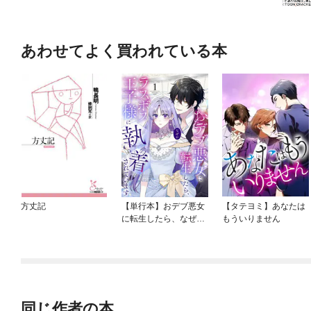
あわせてよく買われている本
方丈記
【単行本】おデブ悪女
【タテヨミ】あなたは
に転生したら、なぜか
もういりません
ラスボス王子様に執着
されています
同じ作者の本