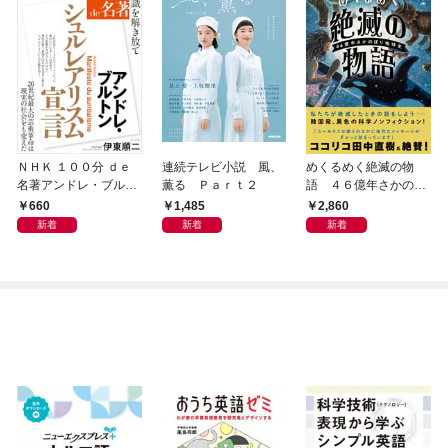
ＮＨＫ １００分 ｄｅ
連続テレビ小説 風、
めくるめく絶滅の物
名著アンドレ・ブルト
薫る Ｐａｒｔ２
語 ４６億年さかのぼ
ン 『シュルレアリスム
り地球史
660
1,485
2,860
宣言』2026年8月
新着
新着
新着