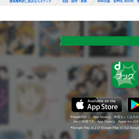
漫画無料試し読みならdブック
言語・語学・辞典
NHK出版 音声DL BOO
Appleのロゴ、App Storeは、米国もしくはそ
Inc.の商標です。App Storeは、Apple In
Google Play および Google Play ロゴは Go