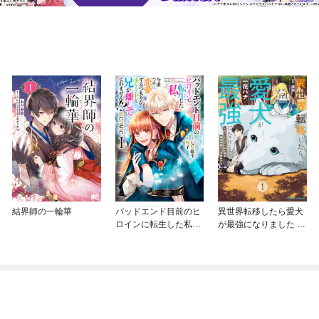
結界師の一輪華
バッドエンド目前のヒ
異世界転移したら愛犬
ロインに転生した私、
が最強になりました ～
今世では恋愛するつも
シルバーフェンリルと
りがチートな兄が離し
俺が異世界暮らしを始
てくれません！？@C
めたら～ THE COMIC
OMIC