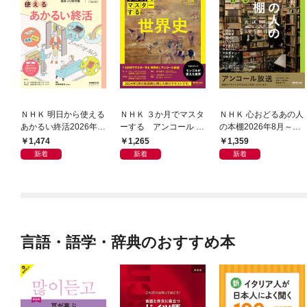
ＮＨＫ 明日から使える
ＮＨＫ ３か月でマスタ
ＮＨＫ 心おどるあの人
あかるい終活2026年8
ーする アンコール 世
の本棚2026年8月～9
月～9月
界史2026年8月
月
1,474
1,265
1,359
新着
新着
新着
言語・語学・辞典のおすすめ本