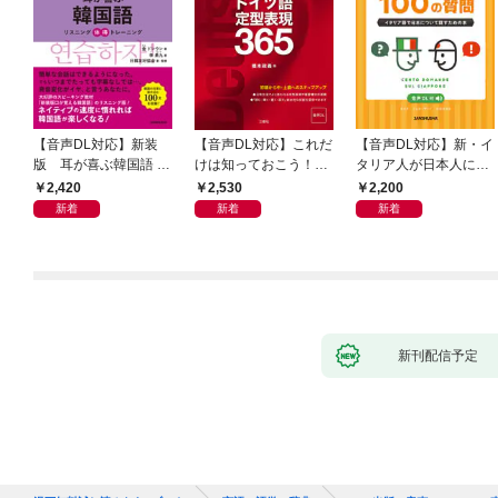
【音声DL対応】新装
【音声DL対応】これだ
【音声DL対応】新・イ
版 耳が喜ぶ韓国語 リ
けは知っておこう！
タリア人が日本人によ
スニング体得トレーニ
新装版 会話と作文に役
く聞く100の質問
2,420
2,530
2,200
ング
立つドイツ語定型表現
新着
新着
新着
365
新刊配信予定