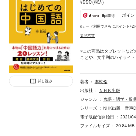
990
(税込)
ポイン
9
pt
獲得
dカード利用でさらにポイント+2
返品不可
※この商品はタブレットなど
ことや、文字列のハイライト
中国語の発音と基本文法、さ
て日常会話も楽しくマスター
おすすめの1冊。全20課。
試し読み
著者
李軼倫
述語文と連動文 反復疑問文
を表す“在” ●二重目的語文
出版社
ＮＨＫ出版
動量詞・動作量表現●動詞の重ね
ジャンル
言語・語学・辞
作の進行●状態の持続●比較表
シリーズ
NHK出版 音声
本書を購入された方は、本書
参照ください。・スマホまた
電子版配信開始日
2021/04
コンでダウンロードする場合は
ファイルサイズ
20.84 MB
が必要です。