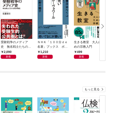
受験戦争のメディア
ＮＨＫ「１００分ｄｅ
生きる教室 大人のた
Ｎ
史 無名戦士たちの合
名著」ブックス ボー
めの宗教入門
6
格体験記
ヴォワール 老い 超
2,090
1,210
499
高齢社会という「恵
新着
新着
新着
み」
もっと見る