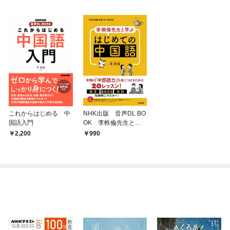
これからはじめる 中
NHK出版 音声DL BO
国語入門
OK 李軼倫先生と学
ぶ はじめての中国語
2,200
990