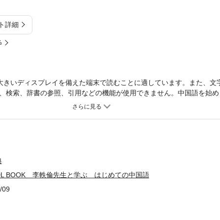
ト詳細
%
大きいディスプレイを備えた端末で読むことに適しています。また、文
、検索、辞書の参照、引用などの機能が使用できません。中国語を始め
らに中国特有の簡体字をまとめて習得するためのドリルブック。20話
！発音についての解説も充実し、リスニングの訓練もできる。中国語を
ダウンロード音声付。◎中国語について。◎発音について。●指示代詞、
 選択疑問文●０〜１００の言い方 日付・曜日・時刻の言い方●所有を表
●完了を表す“了” 変化を表す“了” ●時・場所を表す連用修飾語の語順●
型●意志・願望を表す助動詞“想”と“要”●能力・可能を表す助動詞“会”“能
典
現“比” “没有”●使役文 兼語文●受身文 把構文 ほか〈音声のダウ
DL BOOK 李軼倫先生と学ぶ はじめての中国語
の音声をNHK出版サイトからダウンロードできます。詳しくは書籍内
はタブレットでは、NHK出版アプリ「語学プレーヤー」（無料）を利
/09
、mp3音源をzip形式でご提供します。・ご利用にはNHK出版サイト