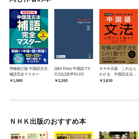
増補改訂版 中国語文法
Q&A Diary 中国語で3
ＮＨＫ出版 これなら
補語完全マスター
行日記[音声DL付]
わかる 中国語文法
入門から上級まで
1,980
2,200
3,630
ＮＨＫ出版のおすすめ本