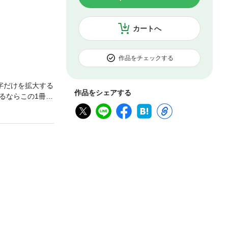
カートへ
作品をチェックする
字だけを拡大する
作品をシェアする
るならこの1冊！
のスキットを通し
初めて学ぶ人に
疑問詞疑問文●動詞
す“有” ●所在
経験を表す“过”
”“可以” ●動
ンロードについて〉
の説明ページをご
用します。・パソ
で簡単な会員登録