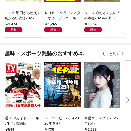
ＮＨＫ 明日から使える
ＮＨＫ ３か月でマスタ
ＮＨＫ 心おどるあの人
ＮＨ
あかるい終活2026年8
ーする アンコール 世
の本棚2026年8月～9
名著
月～9月
界史2026年8月
月
ン 
1,474
1,265
1,359
6
宣言
新着
新着
新着
趣味・スポーツ雑誌のおすすめ本
もっと見る
週刊TVガイド 2026年
BE-PAL (ビーパル) 20
声優グランプリ 2026
サラ
8/14号 関東版
26年 9月号
年9月号
589
730
1,039
6