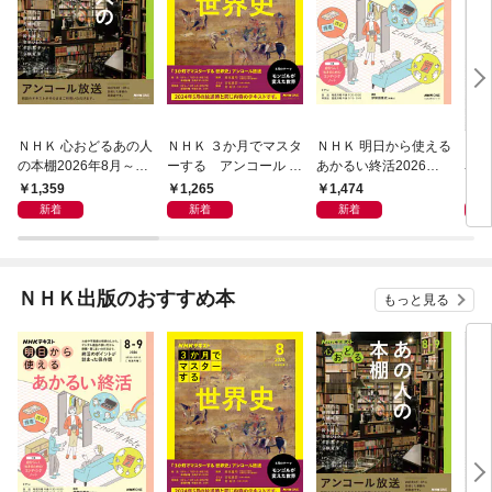
ＮＨＫ 心おどるあの人
ＮＨＫ ３か月でマスタ
ＮＨＫ 明日から使える
ＮＨ
の本棚2026年8月～9
ーする アンコール 世
あかるい終活2026年8
名著
月
界史2026年8月
月～9月
ン 
1,359
1,265
1,474
6
宣言
新着
新着
新着
ＮＨＫ出版のおすすめ本
もっと見る