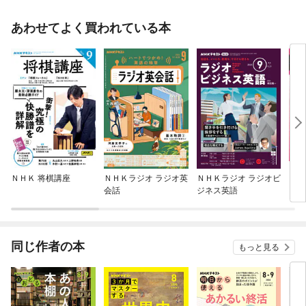
あわせてよく買われている本
ＮＨＫ 将棋講座
ＮＨＫラジオ ラジオ英
ＮＨＫラジオ ラジオビ
日経
会話
ジネス英語
同じ作者の本
もっと見る