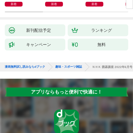
新着
新着
新着
新刊配信予定
ランキング
キャンペーン
無料
漫画無料試し読みならdブック
趣味・スポーツ雑誌
ＮＨＫ 囲碁講座 2022年6月号
アプリならもっと便利で快適に！