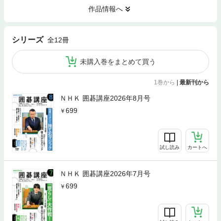
作品情報へ
シリーズ
全12冊
未購入巻をまとめて買う
1巻から
|
最新刊から
ＮＨＫ 囲碁講座2026年8月号
699
試し読み
カートへ
ＮＨＫ 囲碁講座2026年7月号
699