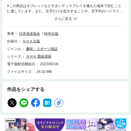
※この商品はタブレットなど大きいディスプレイを備えた端末で読むこと
に適しています。また、文字だけを拡大することや、文字列のハイライ
ト、検索、辞書の参照、引用などの機能が使用できません。観るだけでも
楽しい！ 打つともっと楽しい！！ 講座は鈴木伸二七段の“いい”かげんで打
ってみよう4月～9月は「磨け！バランス感覚 鈴木伸二“いい”かげんで打
ってみよう」と題し、実力も知名度もある若手棋士、鈴木伸二七段が、バ
著者
日本放送協会
NHK出版
ランス感覚を磨くための３要素を独自のバランスチャートを使って解説し
出版社
ＮＨＫ出版
ます。付録では、「どこが大きい？河野臨の大ヨセマイスター」など、観
戦主体のファンも楽しめる企画を予定です。■ご注意ください■※ＮＨＫテ
ジャンル
趣味・スポーツ雑誌
キスト電子版では権利処理の都合上、一部コンテンツやコーナーを掲載し
シリーズ
ＮＨＫ 囲碁講座
ない場合があります。ご了承ください。■今月のテーマ新開講！［囲碁フ
ォーカス講座］磨け！ バランス感覚 鈴木伸二 “いい”かげんで打ってみよ
電子版配信開始日
2022/05/18
う「ドーンと勢力を広げる」第70回 ＮＨＫ杯テレビ囲碁トーナメント≪1
ファイルサイズ
24.32 MB
回戦≫鈴木 歩 七段×沼舘沙輝哉 七段鈴木伸二 七段×鶴田和志 六段 ほか
［連載］張栩の華麗なるスベリの世界下島陽平のおしえて！ 先生たち～！
［付録］どこが大きい？ 河野臨の大ヨセマイスター（3）中央のヨセと辺
作品をシェアする
のヨセ※電子版では「段・級位認定 次の一手」のご応募はできません。