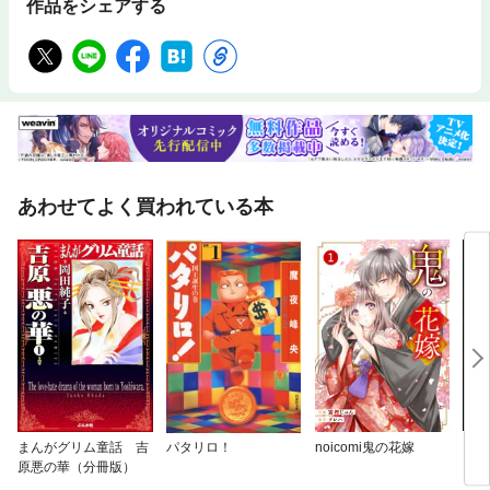
作品をシェアする
あわせてよく買われている本
まんがグリム童話 吉
パタリロ！
noicomi鬼の花嫁
リセ
原悪の華（分冊版）