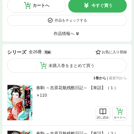
カートへ
今すぐ買う
作品をチェックする
作品情報へ
全26冊
シリーズ
お気に入り登録
完結
未購入巻をまとめて買う
1巻から
|
最新刊から
春駒 ～吉原花魁残酷日記～ 【単話】（１）
110
試し読み
カートへ
春駒 ～吉原花魁残酷日記～ 【単話】（２）