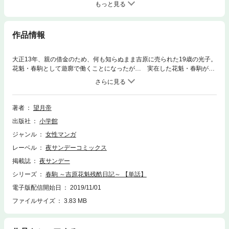
もっと見る
作品情報
大正13年、親の借金のため、何も知らぬまま吉原に売られた19歳の光子。
花魁・春駒として遊廓で働くことになったが… 実在した花魁・春駒が書
いた『光明に芽ぐむ日』『春駒日記』を基にした、大正花魁残酷物語。待
望の第2巻配信。
著者
望月帝
出版社
小学館
ジャンル
女性マンガ
レーベル
夜サンデーコミックス
掲載誌
夜サンデー
シリーズ
春駒 ～吉原花魁残酷日記～ 【単話】
電子版配信開始日
2019/11/01
ファイルサイズ
3.83 MB