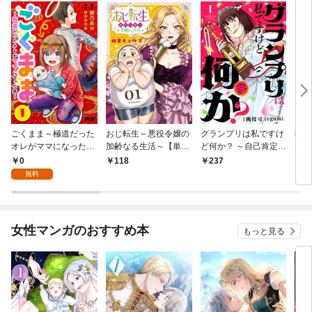
ごくまま～極道だった
おじ転生～悪役令嬢の
グランプリは私ですけ
後宮
オレがママになった話
加齢なる生活～【単
ど何か？ ～自己肯定モ
は謎
～【単話】（１）
話】（１）
ンスターのミスコン無
（１
0
118
237
2
双～【単話】（１）
無料
女性マンガのおすすめ本
もっと見る