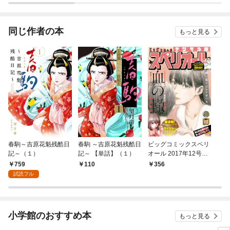
同じ作者の本
もっと見る
春駒～吉原花魁残酷日
春駒 ～吉原花魁残酷日
ビッグコミックスペリ
記～（１）
記～ 【単話】（１）
オール 2017年12号
（2017年5月26日発
759
110
356
売）
試読フル
小学館のおすすめ本
もっと見る