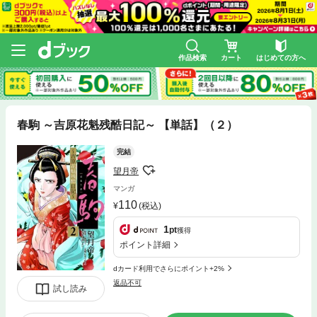
作品検索
カート
はじめての方へ
春駒 ～吉原花魁残酷日記～ 【単話】（２）
完結
望月帝
マンガ
110
(税込)
1
pt
獲得
ポイント詳細
dカード利用でさらにポイント+2%
返品不可
試し読み