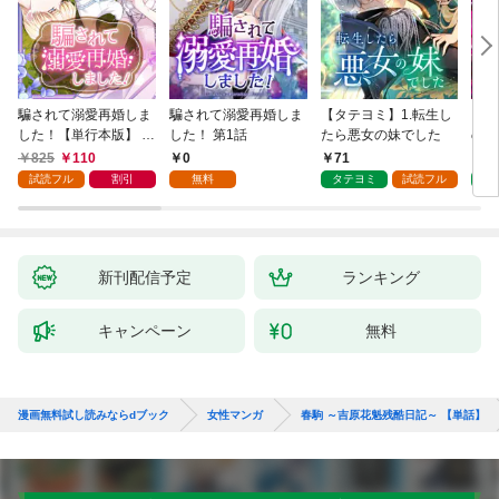
騙されて溺愛再婚しま
騙されて溺愛再婚しま
【タテヨミ】1.転生し
【タ
した！【単行本版】 1
した！ 第1話
たら悪女の妹でした
の私
巻
825
110
0
71
7
試読フル
割引
無料
タテヨミ
試読フル
タ
新刊配信予定
ランキング
キャンペーン
無料
漫画無料試し読みならdブック
女性マンガ
春駒 ～吉原花魁残酷日記～ 【単話】