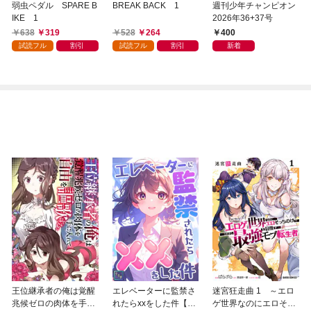
弱虫ペダル SPARE B
BREAK BACK 1
週刊少年チャンピオン
IKE 1
2026年36+37号
638
319
528
264
400
試読フル
割引
試読フル
割引
新着
王位継承者の俺は覚醒
エレベーターに監禁さ
迷宮狂走曲 1 ～エロ
兆候ゼロの肉体を手に
れたらxxをした件【全
ゲ世界なのにエロそっ