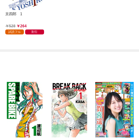
京四郎 1
528
264
試読フル
割引