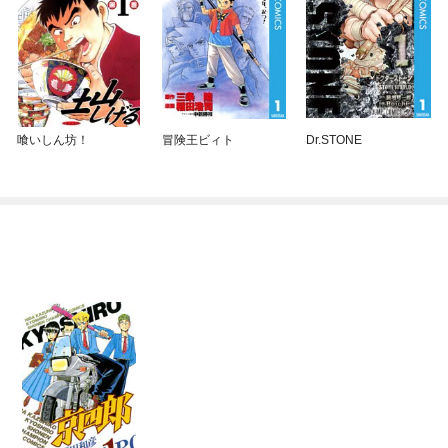
喰いしん坊！
冒険王ビィト
Dr.STONE