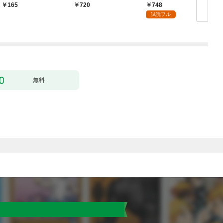
ク） １話【フルカラ
無双 ～買ったモノを
748
165
720
ー】
超強化して最強パーテ
試読フル
ィー目指します～【単
行本版】 1巻
無料