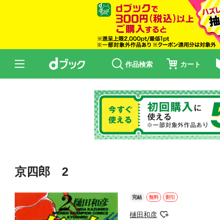
作品検索
カート
京四郎 2
完結
無料
割引
樋田和彦