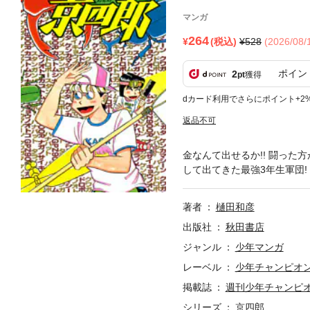
マンガ
264
(税込)
528
(2026/08
ポイン
2
pt
獲得
dカード利用でさらにポイント+2
返品不可
金なんて出せるか!! 闘った方
して出てきた最強3年生軍団!
著者
樋田和彦
出版社
秋田書店
ジャンル
少年マンガ
レーベル
少年チャンピオ
掲載誌
週刊少年チャンピ
シリーズ
京四郎