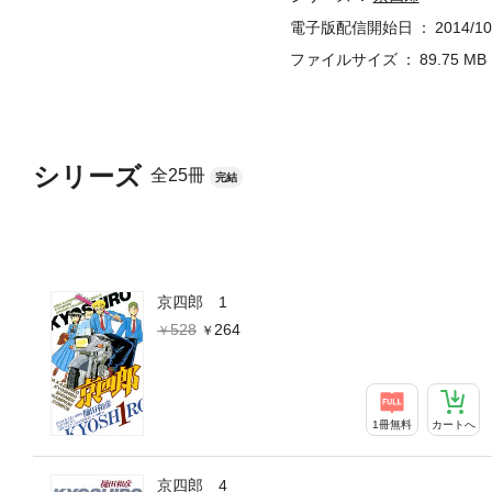
電子版配信開始日
2014/10
ファイルサイズ
89.75 MB
シリーズ
全25冊
完結
京四郎 1
528
264
1冊無料
カートへ
京四郎 4