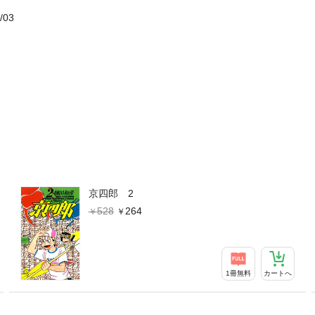
/03
京四郎 2
528
264
1冊無料
カートへ