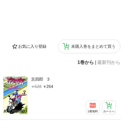
お気に入り登録
未購入巻をまとめて買う
1巻から
|
最新刊から
京四郎 3
528
264
1冊無料
カートへ