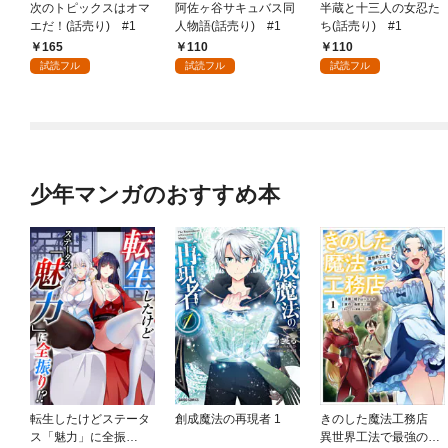
次のトピックスはオマ
阿佐ヶ谷サキュバス同
半蔵と十三人の女忍た
エだ！(話売り) #1
人物語(話売り) #1
ち(話売り) #1
165
110
110
試読フル
試読フル
試読フル
少年マンガのおすすめ本
転生したけどステータ
創成魔法の再現者 1
きのした魔法工務店
ス「魅力」に全振
異世界工法で最強の家