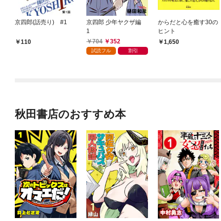
京四郎(話売り) #1
京四郎 少年ヤクザ編
からだと心を癒す30の
1
ヒント
704
352
110
1,650
試読フル
割引
秋田書店のおすすめ本