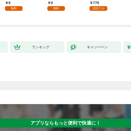
入れて自由を謳歌す
年齢版】(1)
ちのけでひたすら最強
0
0
770
る。1
を目指すモブ転生者～
無料
無料
試読フル
ランキング
キャンペーン
アプリならもっと便利で快適に！