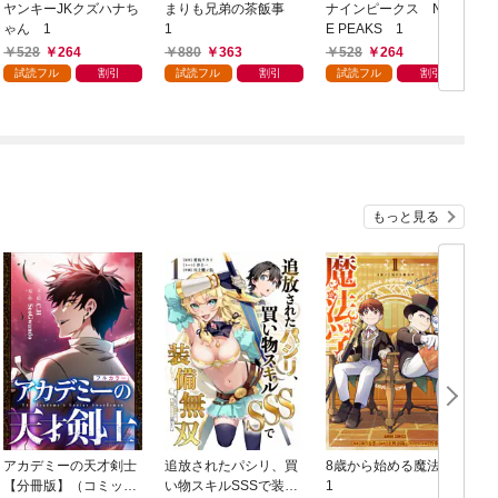
ヤンキーJKクズハナち
まりも兄弟の茶飯事
ナインピークス NIN
ゃん 1
1
E PEAKS 1
1
528
264
880
363
528
264
試読フル
割引
試読フル
割引
試読フル
割引
もっと見る
アカデミーの天才剣士
追放されたパシリ、買
8歳から始める魔法学
【分冊版】（コミッ
い物スキルSSSで装備
1