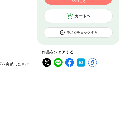
08/19まで
カートへ
作品をチェックする
作品をシェアする
を突破した!! そ