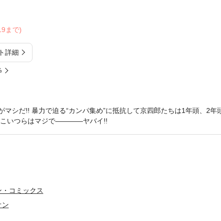
/19まで)
ト詳細
%
がマシだ!! 暴力で迫る“カンパ集め”に抵抗して京四郎たちは1年頭、2年頭
 こいつらはマジで――――ヤバイ!!
ン・コミックス
オン