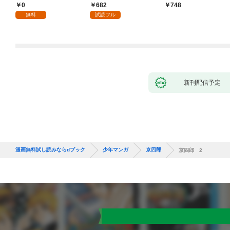
り！？(1)
づくりを（コミック）
0
682
748
１
無料
試読フル
新刊配信予定
漫画無料試し読みならdブック
少年マンガ
京四郎
京四郎 2