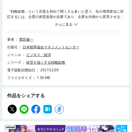
「戦略総務」という言葉を初めて聞く人も多いと思う。先の環境変化に対
応するには、企業の体質改善が必要であり、企業を内側から変革させるこ
とが喫緊の課題となっている。その課題、誰が対応すべきなのか??誰が対
応できるのか?「総務が変われば、会社が変わる」という言葉がある。総
務が変われば、つまり、総務が主導で仕事をしだすと、会社を変えていく
ことができる、ということである。現場が売上げを稼ぐと同様に、会社を
著者
豊田健一
変えるという仕事は、まさに企業においては“コア”と言える重要な業務で
出版社
日本能率協会マネジメントセンター
あり、そのような認識がされ始めている。実際、総務に優秀な人材を投
入、あるいは外部からヘッドハンティングしている企業も出始めている。
ジャンル
ビジネス・経済
企業においてなくてはならない部署として、企業を変える部署として、総
シリーズ
経営を強くする戦略総務
務自身が戦略性を持ち、企業のコア業務として存在していくのが「戦略総
務」という考え方。その必要性について、本書では詳しく解説する。
電子版配信開始日
2017/12/29
ファイルサイズ
7.38 MB
作品をシェアする