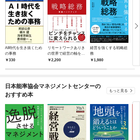
AI時代を生き抜くため
リモートワークありき
経営を強くする戦略総
マン
の事務
の世界で経営の軸を作
務
る総
る 戦略総務 実践ハン
330
2,200
1,980
1,
ドブック
日本能率協会マネジメントセンターの
もっと見る
おすすめ本