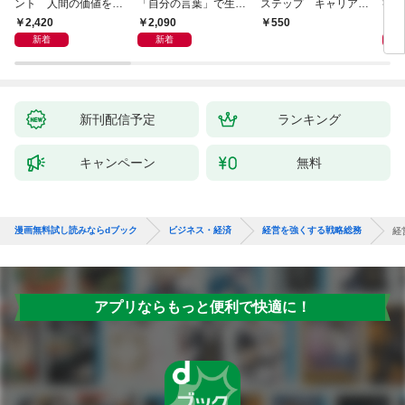
ント 人間の価値を最
「自分の言葉」で生き
ステップ キャリアの
字入
大化する条件
るための教科書
成功とは何か
１画
2,420
2,090
1,
550
「言
新着
新着
ト」
新刊配信予定
ランキング
キャンペーン
無料
漫画無料試し読みならdブック
ビジネス・経済
経営を強くする戦略総務
経
アプリならもっと便利で快適に！