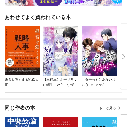
あわせてよく買われている本
経営を強くする戦略人
【単行本】おデブ悪女
【タテヨミ】あなたは
結界
事
に転生したら、なぜか
もういりません
ラスボス王子様に執着
されています
同じ作者の本
もっと見る