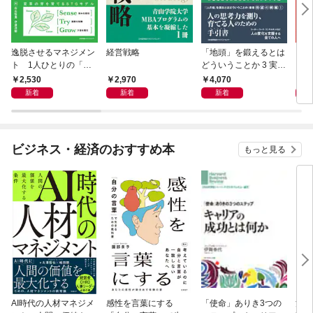
逸脱させるマネジメン
経営戦略
「地頭」を鍛えるとは
イヤ
ト 1人ひとりの「は
どういうことか 3 実践
る 
み出し」を育て、組織
編 弁証法思考の体系
2,530
2,970
4,070
1,
の成長に変える技術
とアセスメント手法
新着
新着
新着
ビジネス・経済のおすすめ本
もっと見る
AI時代の人材マネジメ
感性を言葉にする
「使命」ありき3つの
決定