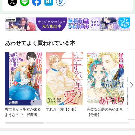
あわせてよく買われている本
異世界から聖女が来る
すれ違う愛【分冊】
完璧な公爵のあやまち
女王
ようなので、邪魔者は
【分冊】
消えようと思います
【分冊版】