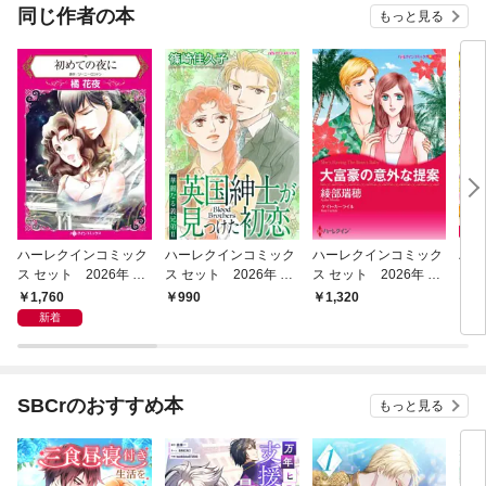
同じ作者の本
もっと見る
ハーレクインコミック
ハーレクインコミック
ハーレクインコミック
ハー
ス セット 2026年 vo
ス セット 2026年 vo
ス セット 2026年 vo
ス 
l.1064
l.932
l.868
l.92
1,760
990
1,320
1,
新着
SBCrのおすすめ本
もっと見る