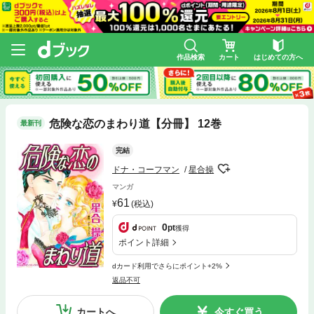
作品検索
カート
はじめての方へ
危険な恋のまわり道【分冊】 12巻
最新刊
完結
ドナ・コーフマン
星合操
マンガ
61
(税込)
0
pt
獲得
ポイント詳細
dカード利用でさらにポイント+2%
返品不可
カートへ
今すぐ買う