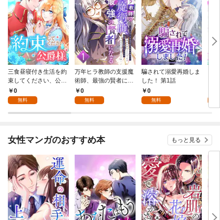
三食昼寝付き生活を約
万年ヒラ教師の支援魔
騙されて溺愛再婚しま
ヒト
束してください、公爵
術師、最強の賢者にな
した！ 第1話
様 1話
る～不人気の支援魔術
0
0
0
0
師は給料泥棒だと魔術
無料
無料
無料
大学をクビになった
が、出世した元教え子
たちのおかげで何も困
らない件～ 第1話
女性マンガのおすすめ本
もっと見る