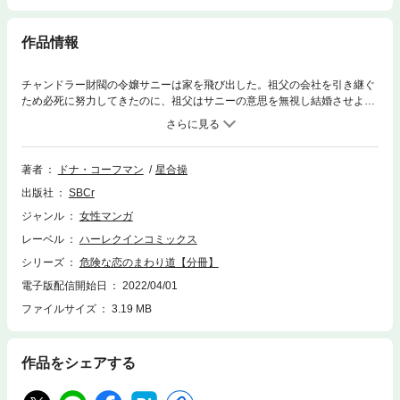
作品情報
チャンドラー財閥の令嬢サニーは家を飛び出した。祖父の会社を引き継ぐ
ため必死に努力してきたのに、祖父はサニーの意思を無視し結婚させよう
としていたのだ。一族の名を捨て自分の力で生きていくわ。サニーはコッ
ク募集の文字を見るなりレストランの門をたたいた。一方レストランのオ
ーナー、ニックは困惑した。上流を絵に描いたような女性がなぜこの店の
コックに？ これは祖母が差しむけた花嫁候補に違いない。ニックはなんと
著者
ドナ・コーフマン
星合操
してもサニーを追い出そうとするが？
出版社
SBCr
ジャンル
女性マンガ
レーベル
ハーレクインコミックス
シリーズ
危険な恋のまわり道【分冊】
電子版配信開始日
2022/04/01
ファイルサイズ
3.19 MB
作品をシェアする