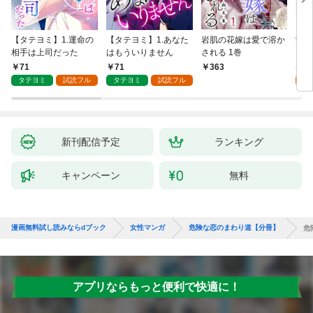
【タテヨミ】1.運命の
【タテヨミ】1.あなた
岩肌の花嫁は愛で溶か
愛し
相手は上司だった
はもういりません
される 1巻
い 
71
71
1
363
タテヨミ
試読フル
タテヨミ
試読フル
試
新刊配信予定
ランキング
キャンペーン
無料
漫画無料試し読みならdブック
女性マンガ
危険な恋のまわり道【分冊】
危
アプリならもっと便利で快適に！