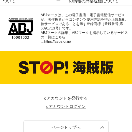
ついて
の情報の外部送信について
ABJマークは、この電子書店・電子書籍配信サービス
が、著作権者からコンテンツ使用許諾を得た正規版配
信サービスであることを示す登録商標（登録番号 第
6091713号）です。
ABJマークの詳細、ABJマークを掲示しているサービス
の一覧はこちら
→
https://aebs.or.jp/
dアカウントを発行する
dアカウントログイン
ページトップへ