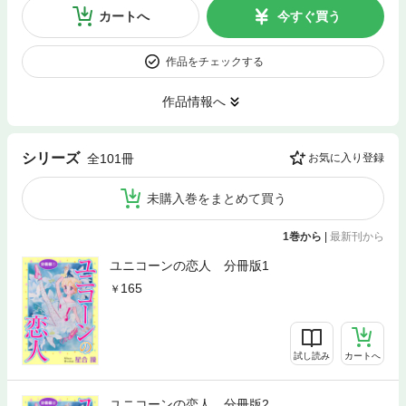
カートへ
今すぐ買う
作品をチェックする
作品情報へ
シリーズ
全101冊
お気に入り登録
未購入巻をまとめて買う
1巻から
|
最新刊から
ユニコーンの恋人 分冊版1
165
試し読み
カートへ
ユニコーンの恋人 分冊版2