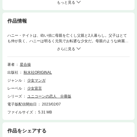
もっと見る
作品情報
ハニー・テイトは、幼い頃に母親を亡くし父親と2人暮らし。父子はとて
も仲が良く、ハニーは明るく元気でお転婆な少女だ。母親のような綺麗な
バレリーナになれるようにと父親からバレエのレッスンを受けている。だ
が、ハニーが13歳の時、父親は事故で亡くなってしまう。天涯孤独となっ
たハニーに救いの手を差し伸べたのは、父親の親友、オーソン氏だった。
彼は自らが校長を務めるロンドンのオーソン・バレエ・アカデミーにハニ
著者
星合操
ーを入学させてくれた。下級クラスで本格的にバレエのレッスンを受ける
出版社
秋水社ORIGINAL
事になるが、教師のエメリアはなぜか執拗にハニーに辛くあたる。それで
も負けずに才能の片りんを見せ始めるハニー。そして発表会を目指す
ジャンル
少女マンガ
が…!?
レーベル
少女宣言
シリーズ
ユニコーンの恋人 分冊版
電子版配信開始日
2023/02/07
ファイルサイズ
5.31 MB
作品をシェアする