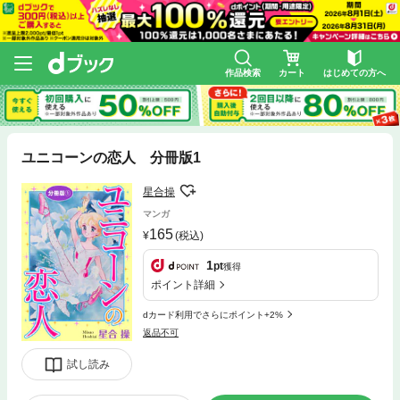
作品検索
カート
はじめての方へ
ユニコーンの恋人 分冊版1
星合操
マンガ
165
(税込)
1
pt
獲得
ポイント詳細
dカード利用でさらにポイント+2%
返品不可
試し読み