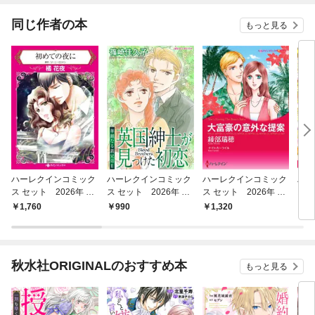
同じ作者の本
もっと見る
ハーレクインコミック
ハーレクインコミック
ハーレクインコミック
ハー
ス セット 2026年 vo
ス セット 2026年 vo
ス セット 2026年 vo
ス 
l.1064
l.932
l.868
l.92
1,760
990
1,320
1,
秋水社ORIGINALのおすすめ本
もっと見る