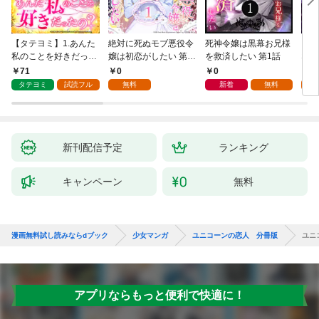
【タテヨミ】1.あんた
絶対に死ぬモブ悪役令
死神令嬢は黒幕お兄様
レベ
私のことを好きだった
嬢は初恋がしたい 第1
を救済したい 第1話
なり
の？
話
71
0
0
0
タテヨミ
試読フル
無料
新着
無料
新刊配信予定
ランキング
キャンペーン
無料
漫画無料試し読みならdブック
少女マンガ
ユニコーンの恋人 分冊版
ユニ
アプリならもっと便利で快適に！