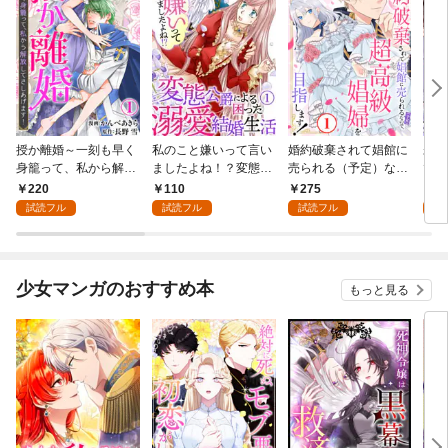
授か離婚～一刻も早く
私のこと嫌いって言い
婚約破棄されて娼館に
未熟
身籠って、私から解放
ましたよね！？変態公
売られる（予定）なの
で～
してさしあげます！1
爵による困った溺愛結
で、超高級娼婦を目指
感指
220
110
275
1
婚生活 1
します！1
試読フル
試読フル
試読フル
試
少女マンガのおすすめ本
もっと見る