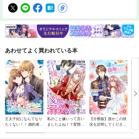
あわせてよく買われている本
王太子妃になんてなり
私のこと嫌いって言い
【分冊版】誰かこの状
授か
たくない！！ 婚約者
ましたよね！？変態公
況を説明してくださ
身籠
編 【連載版】
爵による困った溺愛結
い！ ～契約から始まる
して
婚生活
ウェディング～