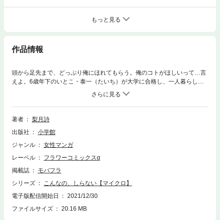
もっと見る
作品情報
頭から足先まで、どっぷり俺にほれてもらう。俺のコトがほしいって…言
えよ。6歳年下のいとこ・泰一（たいち）が大学に合格し、一人暮らしの
部屋が決まるまで、しばらく彼を家で預かることになったOLの芹夏（せり
か）。見た目が女の子みたいにキレイでかわいくて天使みたいな泰一だけ
ど、しばらく会わない間に中身はドS悪魔に成長！突然抱きしめられてキ
スされて―――すっかり男の顔になった泰一に、自制心が崩壊寸前の芹夏
著者
梨月詩
だけど…！？
出版社
小学館
ジャンル
女性マンガ
レーベル
フラワーコミックスα
掲載誌
モバフラ
シリーズ
こんなの、しらない【マイクロ】
電子版配信開始日
2021/12/30
ファイルサイズ
20.16 MB