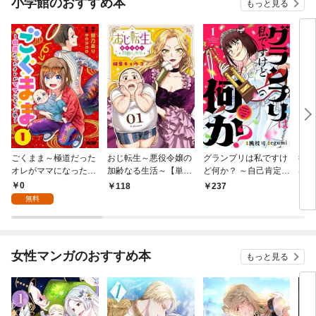
小学館のおすすめ本
もっと見る
ごくまま～極道だった
おじ転生～悪役令嬢の
グランプリは私ですけ
後宮
オレがママになった話
加齢なる生活～【単
ど何か？ ～自己肯定モ
は謎
～【単話】（１）
話】（１）
ンスターのミスコン無
（１
0
118
237
2
双～【単話】（１）
無料
女性マンガのおすすめ本
もっと見る