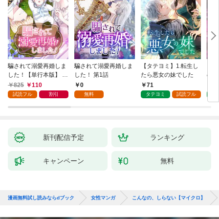
騙されて溺愛再婚しま
騙されて溺愛再婚しま
【タテヨミ】1.転生し
【タ
した！【単行本版】 1
した！ 第1話
たら悪女の妹でした
の私
巻
825
110
0
71
7
試読フル
割引
無料
タテヨミ
試読フル
タ
新刊配信予定
ランキング
キャンペーン
無料
漫画無料試し読みならdブック
女性マンガ
こんなの、しらない【マイクロ】