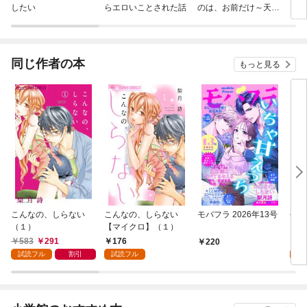
したい
らエロいことされた話
のは、お前だけ～天才
るい
外科医の甘い策略～
【財閥御曹司シリー
ズ】
同じ作者の本
もっと見る
こんなの、しらない
こんなの、しらない
モバフラ 2026年13号
会長
（１）
【マイクロ】（１）
【マ
583
291
176
1
220
試読フル
割引
試読フル
試