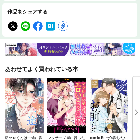
作品をシェアする
あわせてよく買われている本
朝比奈くんは一途に愛
マッサージ屋に行った
comic Berry’s愛したい
com