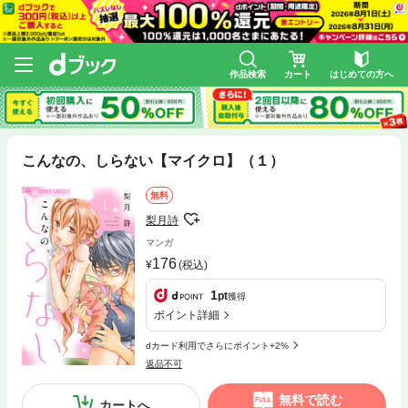
作品検索
カート
はじめての方へ
こんなの、しらない【マイクロ】（１）
無料
梨月詩
マンガ
176
(税込)
1
pt
獲得
ポイント詳細
dカード利用でさらにポイント+2%
返品不可
無料で読む
カートへ