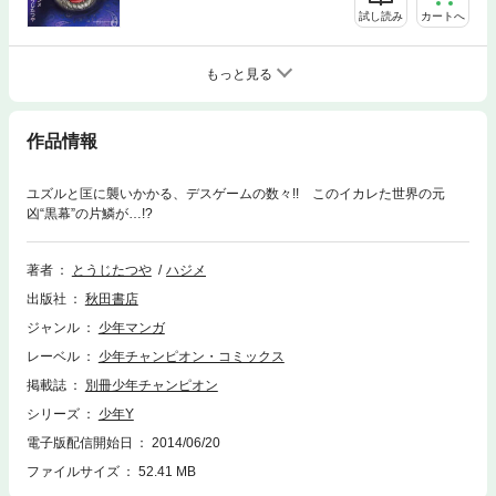
試し読み
カートへ
もっと見る
作品情報
ユズルと匡に襲いかかる、デスゲームの数々!! このイカレた世界の元
凶“黒幕”の片鱗が…!?
著者
とうじたつや
ハジメ
出版社
秋田書店
ジャンル
少年マンガ
レーベル
少年チャンピオン・コミックス
掲載誌
別冊少年チャンピオン
シリーズ
少年Y
電子版配信開始日
2014/06/20
ファイルサイズ
52.41 MB