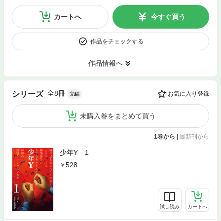
カートへ
今すぐ買う
作品をチェックする
作品情報へ
全8冊
シリーズ
お気に入り登録
完結
未購入巻をまとめて買う
1巻から
|
最新刊から
少年Y 1
528
試し読み
カートへ