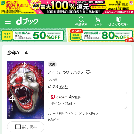
作品検索
カート
はじめての方へ
少年Y 4
完結
とうじたつや
ハジメ
マンガ
528
(税込)
4
pt
獲得
ポイント詳細
dカード利用でさらにポイント+2%
返品不可
試し読み