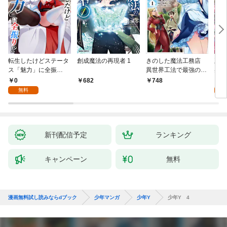
転生したけどステータ
創成魔法の再現者 1
きのした魔法工務店
王位
ス「魅力」に全振
異世界工法で最強の家
兆候
り！？(1)
づくりを（コミック）
入れ
0
0
682
748
１
る。
無料
新刊配信予定
ランキング
キャンペーン
無料
漫画無料試し読みならdブック
少年マンガ
少年Y
少年Y 4