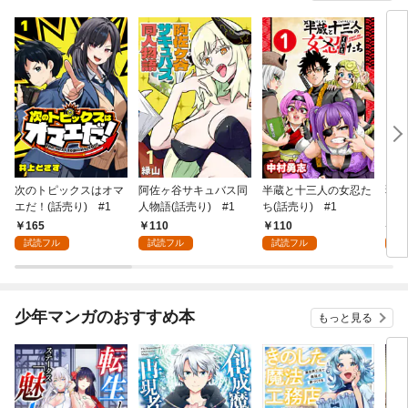
次のトピックスはオマ
阿佐ヶ谷サキュバス同
半蔵と十三人の女忍た
弱虫
エだ！(話売り) #1
人物語(話売り) #1
ち(話売り) #1
IKE
165
110
110
6
試読フル
試読フル
試読フル
試
少年マンガのおすすめ本
もっと見る