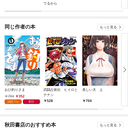
てるから
タル 
同じ作者の本
もっと見る
おひ釣りさま
武闘占術伝 ヒイロと
美しい犬 上
少年
ナナシ
704
352
528
704
5
試読フル
割引
秋田書店のおすすめ本
もっと見る