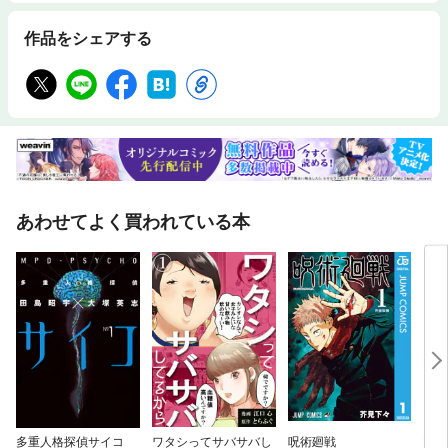
作品をシェアする
あわせてよく買われている本
多重人格探偵サイコ
ワタシってサバサバし
呪術廻戦
Ha