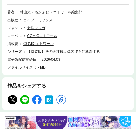
けば失礼な言動、おまけに人間不信で他人を寄せ付けない雰囲気の郁。だ
けど凛のことはなぜか気に入ったようで…！？孤高の天才プログラマー×
著者
村山犬
ちかふじ
エトワール編集部
世話焼き不憫女子の《契約関係》から始まる溺愛ラブ、スタート！【本作
出版社
ライブコミックス
品は「その天才様は偽装彼女に執着する」第1話～第5話を収録したもので
す】
ジャンル
女性マンガ
レーベル
COMICエトワール
掲載誌
COMICエトワール
シリーズ
【特装版】その天才様は偽装彼女に執着する
電子版配信開始日
2026/04/03
ファイルサイズ
- MB
作品をシェアする