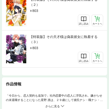
（２）
803
試し読み
カートへ
【特装版】その天才様は偽装彼女に執着する
（３）
803
試し読み
カートへ
作品情報
「今日から、恋人契約も追加で」社内恋愛中の恋人に浮気され、嫌がらせ
の末退職することになった星野 凛は、２９歳にして彼氏ナシ・職ナシ・未
来ナシの崖っぷちに。そんなある日、兄に紹介されたのは「帰国子女の凄
腕天才プログラマー」若月 郁の期間限定の家事代行業。美形だけど口を開