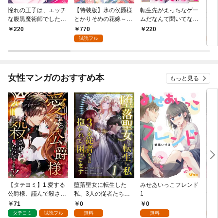
憧れの王子は、エッチ
【特装版】氷の侯爵様
転生先がえっちなゲー
かわ
な腹黒魔術師でした～
とかりそめの花嫁～愛
ムだなんて聞いてない
浦く
閨指導係なのに、彼の
のない王命婚なのに、
っ！～ドS風紀委員長
とト
770
2
220
220
ミダラな魔法にかない
なぜか溺愛されてます
の溺愛開発～（１）
～(1
試読フル
試
ません！～(1)
～（１）
【TL版】
女性マンガのおすすめ本
もっと見る
【タテヨミ】1.愛する
堕落聖女に転生した
みせあいっこフレンド
火の
公爵様、謹んで殺させ
私、3人の従者たちに
1
すが
ていただきます！
抱かれて困ってます 第
嫁と
71
0
0
2
1話
ます
タテヨミ
試読フル
無料
無料
試