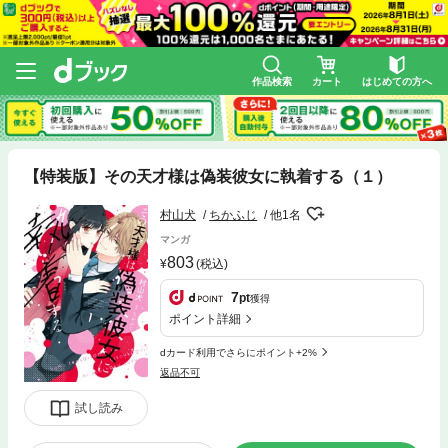
作品検索
カート
はじめての方へ
【特装版】その天才様は偽装彼女に執着する（１）
村山犬
ちかふじ
他1名
マンガ
803
(税込)
7
pt
獲得
ポイント詳細
dカード利用でさらにポイント+2%
返品不可
試し読み