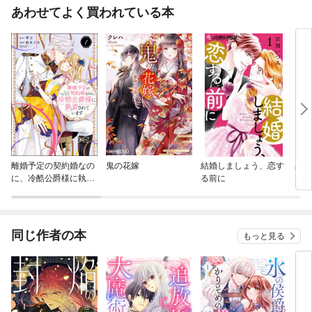
あわせてよく買われている本
離婚予定の契約婚なの
鬼の花嫁
結婚しましょう、恋す
黒崎
に、冷酷公爵様に執着
る前に
なん
されています
同じ作者の本
もっと見る