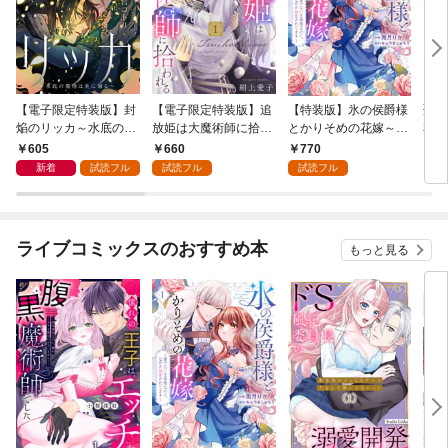
【電子限定特装版】封
【電子限定特装版】追
【特装版】氷の侯爵様
聖騎
焔のリッカ～水底の魔
放姫は大魔術師に拾わ
とかりそめの花嫁～愛
私を
物は炎に溺る～（１）
れる（１）【描き下ろ
のない王命婚なのに、
～用
605
660
770
1
【描き下ろしイラスト
し漫画付き】
なぜか溺愛されてます
英雄
新着
試読フル
試読フル
試読フル
付き】
～（１）
（１
ライブコミックスのおすすめ本
もっと見る