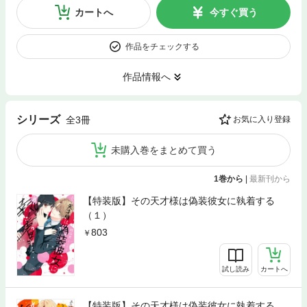
カートへ
今すぐ買う
作品をチェックする
作品情報へ
シリーズ
全3冊
お気に入り登録
未購入巻をまとめて買う
1巻から
|
最新刊から
【特装版】その天才様は偽装彼女に執着する
（１）
803
試し読み
カートへ
【特装版】その天才様は偽装彼女に執着する