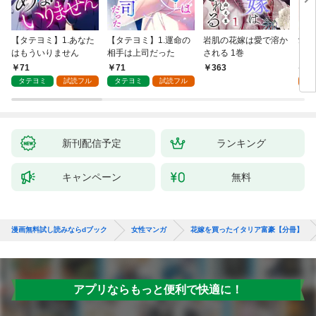
【タテヨミ】1.あなた
【タテヨミ】1.運命の
岩肌の花嫁は愛で溶か
愛し
はもういりません
相手は上司だった
される 1巻
い 
71
71
1
363
タテヨミ
試読フル
タテヨミ
試読フル
試
新刊配信予定
ランキング
キャンペーン
無料
漫画無料試し読みならdブック
女性マンガ
花嫁を買ったイタリア富豪【分冊】
アプリならもっと便利で快適に！