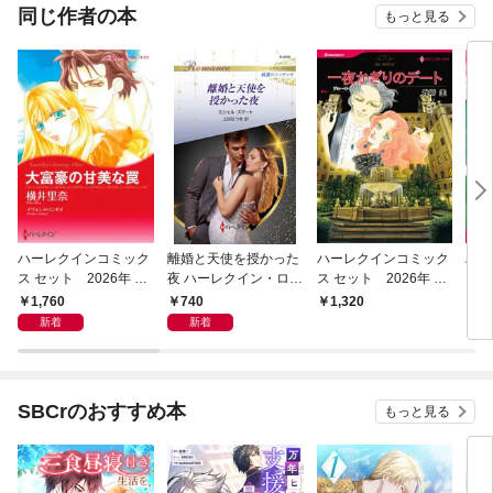
同じ作者の本
もっと見る
ハーレクインコミック
離婚と天使を授かった
ハーレクインコミック
ハー
ス セット 2026年 vo
夜 ハーレクイン・ロマ
ス セット 2026年 vo
ス 
l.1066
ンス～純潔のシンデレ
l.844
l.84
1,760
740
1,320
1,
ラ～
新着
新着
SBCrのおすすめ本
もっと見る