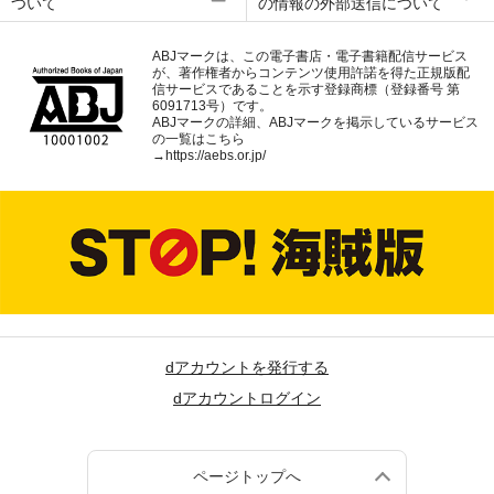
ついて
の情報の外部送信について
ABJマークは、この電子書店・電子書籍配信サービス
が、著作権者からコンテンツ使用許諾を得た正規版配
信サービスであることを示す登録商標（登録番号 第
6091713号）です。
ABJマークの詳細、ABJマークを掲示しているサービス
の一覧はこちら
→
https://aebs.or.jp/
dアカウントを発行する
dアカウントログイン
ページトップへ