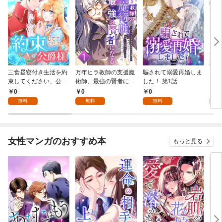
三食昼寝付き生活を約
万年ヒラ教師の支援魔
騙されて溺愛再婚しま
ヒト
束してください、公爵
術師、最強の賢者にな
した！ 第1話
様 1話
る～不人気の支援魔術
0
0
0
0
師は給料泥棒だと魔術
無料
無料
無料
大学をクビになった
が、出世した元教え子
たちのおかげで何も困
らない件～ 第1話
女性マンガのおすすめ本
もっと見る