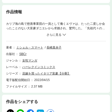
作品情報
カリブ海の島で慈善事業団の一員として働くエヴァは、たった二度しか会
ったことのない大富豪ダニエレから求婚され、驚愕した。「先祖代々の土
地を相続するため、妻が必要なんだ。交換条件として毎年300万ドルの寄
付をしよう」愛のない結婚だなんてばかげているわ。だが被災地の悲惨な
現状に日々心を痛めているエヴァは悩んだ末、この申し出を受けることに
決めた。一緒に暮らしはじめ、エヴァは思いがけない真実に気づいて動揺
著者
ミシェル・スマート
長崎真央子
する。私、彼を愛してしまっている……。
出版社
SBCr
ジャンル
女性マンガ
レーベル
ハーレクインコミックス
シリーズ
花嫁を買ったイタリア富豪【分冊】
電子版配信開始日
2022/04/15
ファイルサイズ
2.37 MB
作品をシェアする