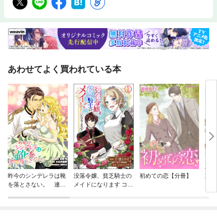
あわせてよく買われている本
昨今のシンデレラは靴
没落令嬢、貧乏騎士の
初めての恋【分冊】
始ま
を落とさない。 連載
メイドになります コミ
【分
版
ック版（分冊版）