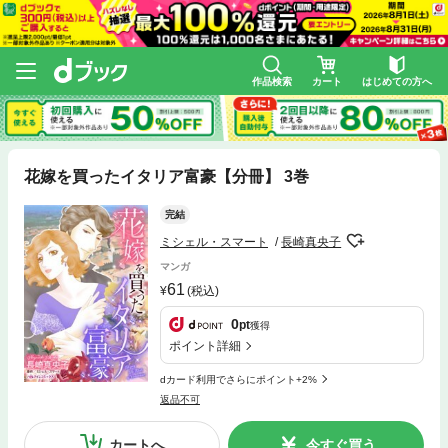
作品検索
カート
はじめての方へ
花嫁を買ったイタリア富豪【分冊】 3巻
完結
ミシェル・スマート
長崎真央子
マンガ
61
(税込)
0
pt
獲得
ポイント詳細
dカード利用でさらにポイント+2%
返品不可
カートへ
今すぐ買う