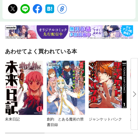
あわせてよく買われている本
未来日記
創約 とある魔術の禁
ジャンケットバンク
緋弾
書目録