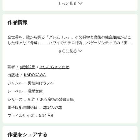
もっと見る
作品情報
全世界を、陰から操る『グレムリン』。その科学と魔術の融合組織が起こ
した様々な『脅威』――ハワイでのテロ行為、バゲージシティでの『実
験』、学園都市に眠る『不死の存在』の奪取――には、全て理由があっ
た。 『グングニル』。 魔神オティヌスの最終目的であるその神槍製造
を止めるため、『魔神になり損ねた男』オッレルスは、姿形を雷神トール
と偽り、『グレムリン』の本拠地・サルガッソーへ侵入、調査を開始す
著者
鎌池和馬
はいむらきよたか
る。 世界崩壊のカウントダウンは、間近に迫っていた。 ところで一方
出版社
KADOKAWA
の上条当麻なのだが、彼が朝自宅で目覚めたら、幼い少女にエロい少女が
同じ布団に入っていた。 うーんやっぱそうだよな！ 世界の危機が迫っ
ジャンル
男性向けラノベ
ていても上条サンはそうだよな！ な第８巻登場！
レーベル
電撃文庫
シリーズ
新約 とある魔術の禁書目録
電子版配信開始日
2014/07/20
ファイルサイズ
5.14 MB
作品をシェアする