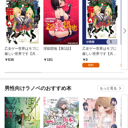
乙女ゲー世界はモブに
淫獄団地【第1話】
乙女ゲー世界はモブに
私、
厳しい世界です【共和
厳しい世界です【共和
をテ
国編】 ０１
国編】【分冊版】 1
パイ
0
0
836
181
を頑
無料
版】
男性向けラノベのおすすめ本
もっと見る