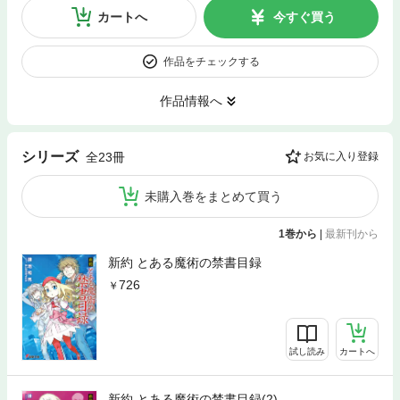
カートへ
今すぐ買う
作品をチェックする
作品情報へ
シリーズ
全23冊
お気に入り登録
未購入巻をまとめて買う
1巻から
|
最新刊から
新約 とある魔術の禁書目録
726
試し読み
カートへ
新約 とある魔術の禁書目録(2)