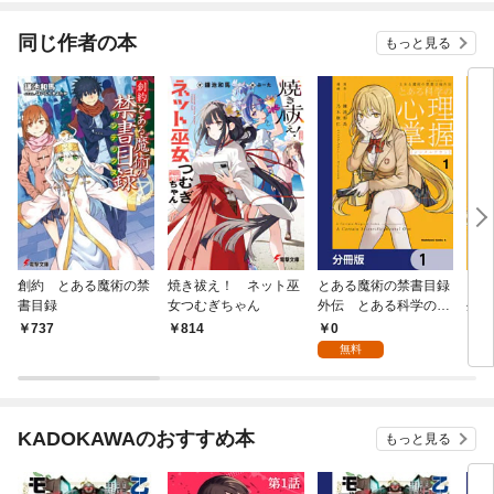
同じ作者の本
もっと見る
創約 とある魔術の禁
焼き祓え！ ネット巫
とある魔術の禁書目録
とあ
書目録
女つむぎちゃん
外伝 とある科学の心
外伝
理掌握【分冊版】 1
理掌
0
737
814
7
無料
KADOKAWAのおすすめ本
もっと見る