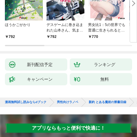
ほうかごがかり
デスゲームに巻き込ま
男女比1：5の世界でも
戦地
れた山本さん、気まま
普通に生きられると思
カシ
にゲームバランスを崩
った？ ～激重感情な
活を
792
792
770
8
壊させる【電子特別
彼女たちが無自覚男子
特典
版】
に翻弄されたら～
新刊配信予定
ランキング
キャンペーン
無料
漫画無料試し読みならdブック
男性向けラノベ
新約 とある魔術の禁書目録
アプリならもっと便利で快適に！