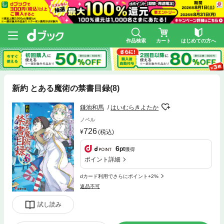
作品検索
カート
はじめての方へ
新約 とある魔術の禁書目録(8)
鎌池和馬
はいむらきよたか
ノベル
726
(税込)
6
pt
獲得
ポイント詳細
dカード利用でさらにポイント+2%
返品不可
試し読み