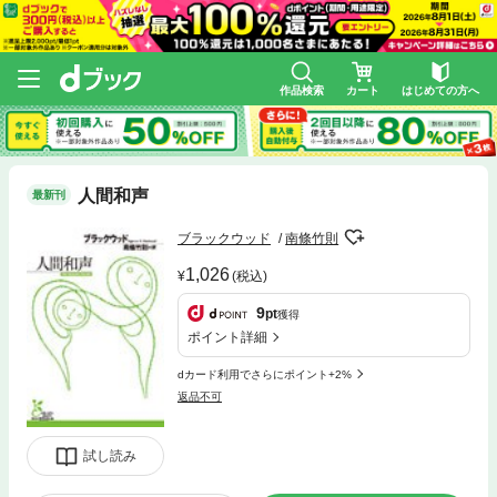
作品検索
カート
はじめての方へ
人間和声
最新刊
ブラックウッド
南條竹則
1,026
(税込)
9
pt
獲得
ポイント詳細
dカード利用でさらにポイント+2%
返品不可
試し読み