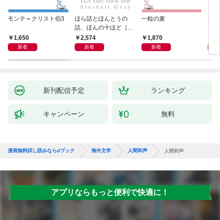
モンテ＝クリスト伯3
ほら話とほんとうの
一粒の麦
美し
話、ほんの十ほど［新
装版］
1,650
2,574
1,870
1,
新着
新着
新着
新刊配信予定
ランキング
キャンペーン
無料
漫画無料試し読みならdブック
海外文学
人間和声
人間和声
アプリならもっと便利で快適に！