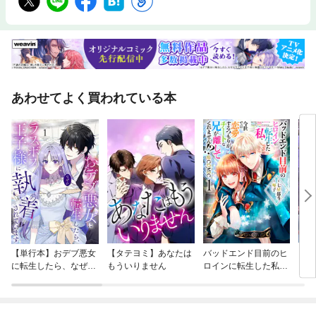
あわせてよく買われている本
【単行本】おデブ悪女
【タテヨミ】あなたは
バッドエンド目前のヒ
【タ
に転生したら、なぜか
もういりません
ロインに転生した私、
リ〜
ラスボス王子様に執着
今世では恋愛するつも
されています
りがチートな兄が離し
てくれません！？@C