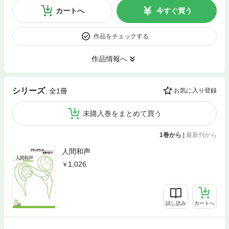
カートへ
今すぐ買う
作品をチェックする
作品情報へ
シリーズ
全1冊
お気に入り登録
未購入巻をまとめて買う
1巻から
|
最新刊から
人間和声
1,026
試し読み
カートへ