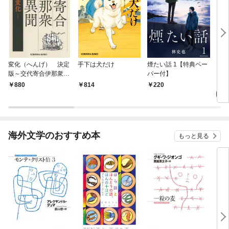
変化（へんげ） 決定
手下は犬だけ
煙たい話 1【特典ペー
マリ
版～交代寄合伊那衆異
パー付】
聞（1）～
1,
880
814
220
海外文学のおすすめ本
もっと見る