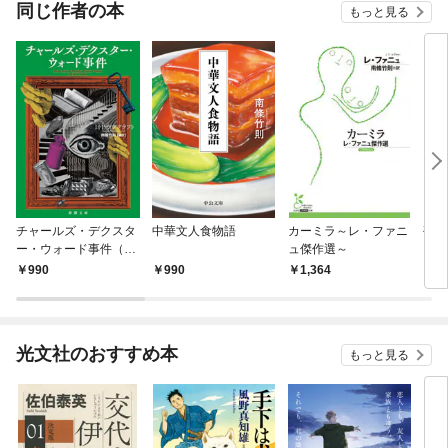
OMIC
同じ作者の本
もっと見る
チャールズ・デクスタ
中華文人食物語
カーミラ～レ・ファニ
孤独
ー・ウォード事件（新
ュ傑作選～
ター
潮文庫）
990
990
1,364
8
光文社のおすすめ本
もっと見る