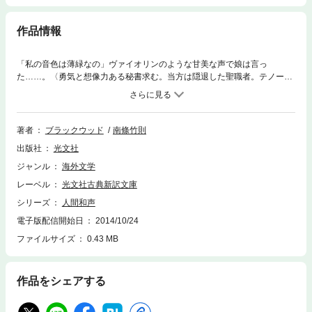
作品情報
「私の音色は薄緑なの」ヴァイオリンのような甘美な声で娘は言っ
た……。〈勇気と想像力ある秘書求む。当方は隠退した聖職者。テノール
の声とヘブライ語の多少の知識が必須〉。謎の求人に応募した主人公が訪
ねたのは、人里離れた屋敷だった。そしてそこには美しい娘がいて……。
著者
ブラックウッド
南條竹則
出版社
光文社
ジャンル
海外文学
レーベル
光文社古典新訳文庫
シリーズ
人間和声
電子版配信開始日
2014/10/24
ファイルサイズ
0.43 MB
作品をシェアする