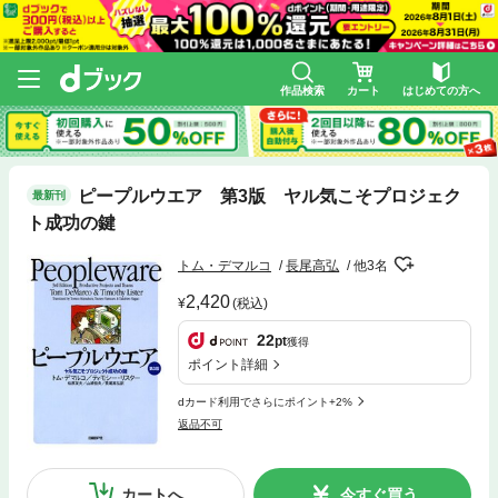
作品検索
カート
はじめての方へ
ピープルウエア 第3版 ヤル気こそプロジェク
最新刊
ト成功の鍵
トム・デマルコ
長尾高弘
他3名
2,420
(税込)
22
pt
獲得
ポイント詳細
dカード利用でさらにポイント+2%
返品不可
カートへ
今すぐ買う