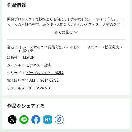
作品情報
開発プロジェクトで技術よりも何よりも大事なもの――それは「人」。一
人一人の人格の尊重、頭を使う人間にふさわしいオフィス、人材の選び
方・育て方、結束したチームがもたらす効果、仕事は楽しくあるべきも
の、仕事を生み出す組織づくり、という6つの視点から「人」を中心とし
たプロジェクト開発の大切をユーモラスに語っている。1987年の初版発行
以来、多くのソフトウエア・エンジニアの共感を呼んだ名著の改訂第3
著者
トム・デマルコ
長尾高弘
ティモシー・リスター
松原友夫
山浦恒央
版。第3版では、時代の変化に対応し、以下の章が追加された。「リーダ
ーシップについて話そう」、「他者とうまくやっていく」、「幼年期の終
出版社
日経BP
わり」、「リスクとダンスを」、「会議、ひとりごと、対話」、「E(悪い)
ジャンル
ビジネス・経済
メール」。
シリーズ
ピープルウエア 第3版
電子版配信開始日
2014/09/30
ファイルサイズ
2.24 MB
作品をシェアする