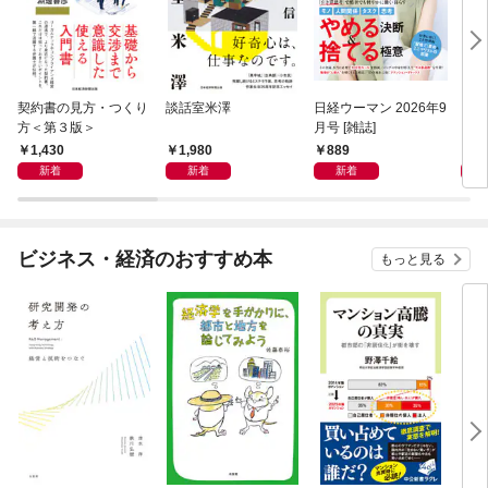
契約書の見方・つくり
談話室米澤
日経ウーマン 2026年9
日経
方＜第３版＞
月号 [雑誌]
ト！
【表
1,430
1,980
889
8
新着
新着
新着
ビジネス・経済のおすすめ本
もっと見る