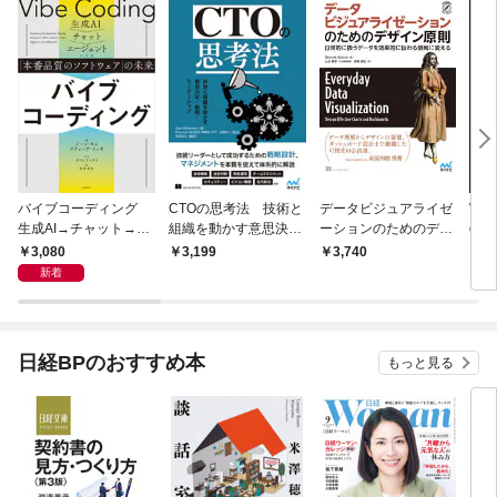
バイブコーディング
CTOの思考法 技術と
データビジュアライゼ
Wiri
生成AI→チャット→エ
組織を動かす意思決
ーションのためのデザ
gan
ージェントによる「本
定・戦略・リーダーシ
イン原則 日常的に扱
組織
3,080
3,199
3,740
3,
番品質のソフトウェ
ップ
うデータを効果的に伝
ニズ
新着
ア」の未来
わる情報に変える
日経BPのおすすめ本
もっと見る