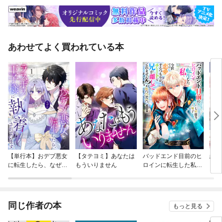
あわせてよく買われている本
【単行本】おデブ悪女
【タテヨミ】あなたは
バッドエンド目前のヒ
結界
に転生したら、なぜか
もういりません
ロインに転生した私、
ラスボス王子様に執着
今世では恋愛するつも
されています
りがチートな兄が離し
てくれません！？@C
OMIC
同じ作者の本
もっと見る