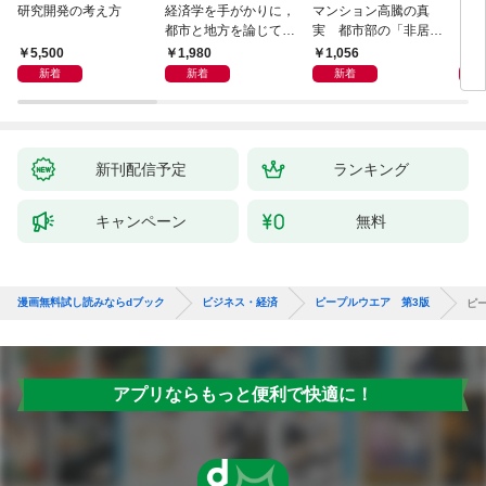
研究開発の考え方
経済学を手がかりに，
マンション高騰の真
リー
都市と地方を論じてみ
実 都市部の「非居住
「も
よう
化」が街を壊す
然と
5,500
1,980
1,056
2,
イン
新着
新着
新着
果を
新刊配信予定
ランキング
キャンペーン
無料
漫画無料試し読みならdブック
ビジネス・経済
ピープルウエア 第3版
ピ
アプリならもっと便利で快適に！