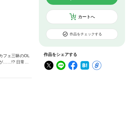
カートへ
作品をチェックする
作品をシェアする
カフェ三昧のOL
……!? 日常か
、オトコの愛嬌。