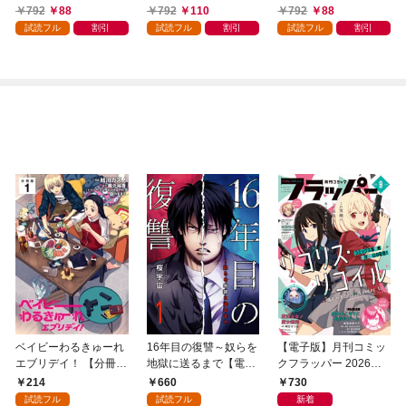
かけたがギフト『無限
領地を爆速で開拓し最
792
88
792
110
792
88
ガチャ』でレベル９９
強の村を作ってしまう
試読フル
割引
試読フル
割引
試読フル
割引
９９の仲間達を手に入
～最強クラフトスキル
れて元パーティーメン
で始める、楽々領地開
バーと世界に復讐＆
拓スローライフ～
『ざまぁ！』します！
（１）
（１）
ベイビーわるきゅーれ
16年目の復讐～奴らを
【電子版】月刊コミッ
エブリデイ！ 【分冊
地獄に送るまで【電子
クフラッパー 2026年9
版】 1
単行本版】１
月号
214
660
730
試読フル
試読フル
新着