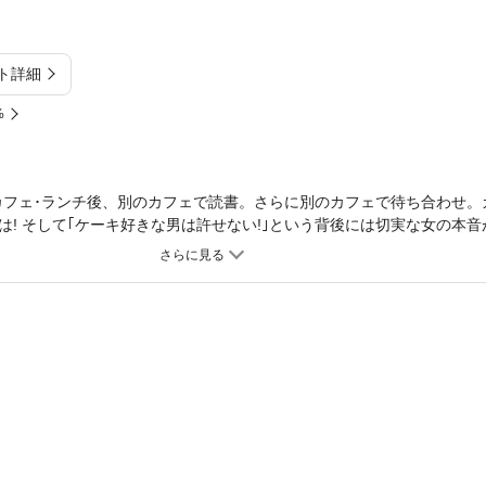
ト詳細
%
カフェ･ランチ後、別のカフェで読書。さらに別のカフェで待ち合わせ。
! そして｢ケーキ好きな男は許せない!｣という背後には切実な女の本音が
をすくい上げる『OL進化論』も、進化し続けて第25巻! オンナの哀愁
4コマ名手･熟練の技が光る一冊をお届け!