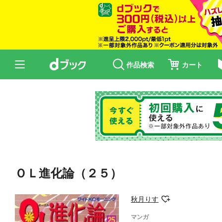
作品検索
カート
ＯＬ進化論（２５）
秋月りす
マンガ