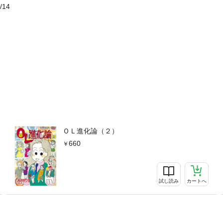
/14
ＯＬ進化論（２）
660
試し読み
カートへ