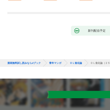
新刊配信予定
漫画無料試し読みならdブック
青年マンガ
ＯＬ進化論
ＯＬ進化論（２５