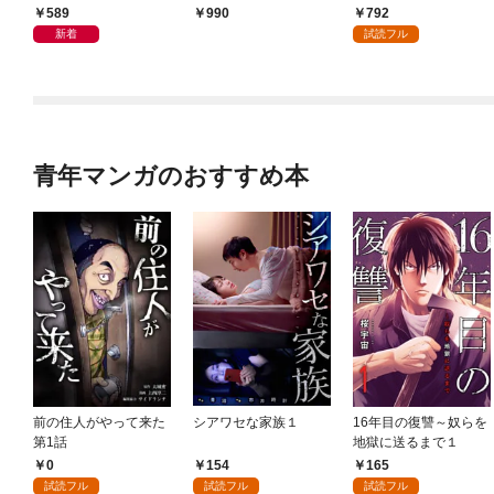
589
792
990
新着
試読フル
青年マンガのおすすめ本
前の住人がやって来た
シアワセな家族１
16年目の復讐～奴らを
第1話
地獄に送るまで１
0
154
165
試読フル
試読フル
試読フル