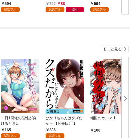
術を極めます（１）
（１）
594
792
88
594
試読フル
試読フル
割引
試読フル
もっと見る
一日1回俺の理性が負
ひかりちゃんはクズだ
傾国のカルマ 1
けるとき1
から 【分冊版】 1
版
165
286
100
試読フル
試読フル