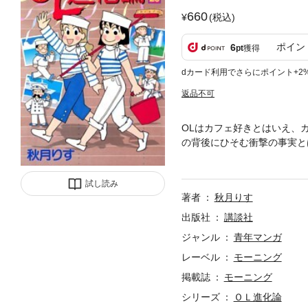
660
(税込)
ポイン
6
pt
獲得
dカード利用でさらにポイント+2
返品不可
OLはカフェ好きとはいえ、
の背後にひそむ衝撃の事実とは
らつかず離れず、絶妙な笑い
老若男女がそろって笑える、
試し読み
著者
秋月りす
出版社
講談社
ジャンル
青年マンガ
レーベル
モーニング
掲載誌
モーニング
シリーズ
ＯＬ進化論