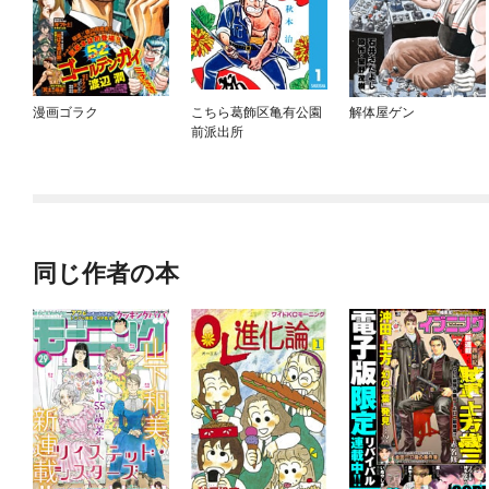
漫画ゴラク
こちら葛飾区亀有公園
解体屋ゲン
前派出所
同じ作者の本