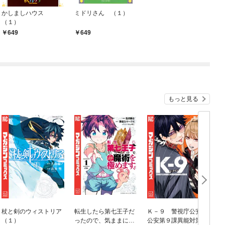
かしましハウス
ミドリさん （１）
（１）
649
649
もっと見る
杖と剣のウィストリア
転生したら第七王子だ
Ｋ－９ 警視庁公安部
（１）
ったので、気ままに魔
公安第９課異能対策係