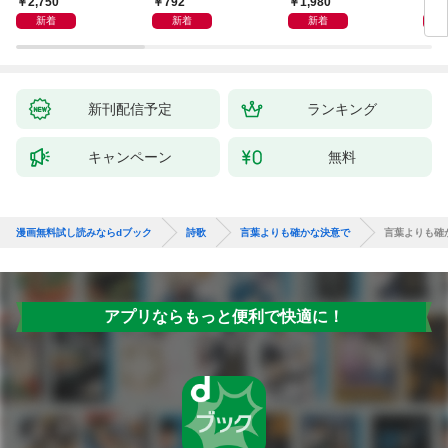
2,750
792
1,980
1,
新着
新着
新着
新刊配信予定
ランキング
キャンペーン
無料
漫画無料試し読みならdブック
詩歌
言葉よりも確かな決意で
言葉よりも確
アプリならもっと便利で快適に！