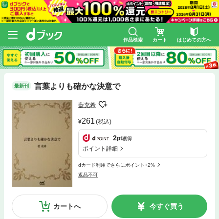
作品検索
カート
はじめての方へ
言葉よりも確かな決意で
最新刊
藍充希
261
(税込)
2
pt
獲得
ポイント詳細
dカード利用でさらにポイント+2%
返品不可
カートへ
今すぐ買う