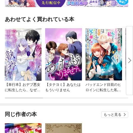
あわせてよく買われている本
【単行本】おデブ悪女
【タテヨミ】あなたは
バッドエンド目前のヒ
【タ
に転生したら、なぜか
もういりません
ロインに転生した私、
リ〜
ラスボス王子様に執着
今世では恋愛するつも
されています
りがチートな兄が離し
てくれません！？@C
OMIC
同じ作者の本
もっと見る