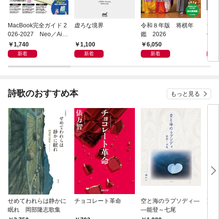
MacBook完全ガイド 2
虚ろな境界
令和８年版 将棋年
つく
026-2027 Neo／Air
鑑 2026
像生
／Pro対応
1,740
1,100
6,050
4,
新着
新着
新着
詩歌のおすすめ本
もっと見る
せめてわれらは静かに
チョコレート革命
空と海のラプソディ―
藤原
眠れ 岡部隆志歌集
―能登～七尾