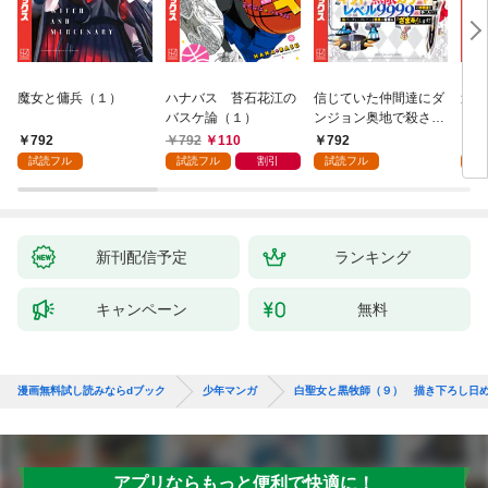
魔女と傭兵（１）
ハナバス 苔石花江の
信じていた仲間達にダ
追放
バスケ論（１）
ンジョン奥地で殺され
『自
かけたがギフト『無限
領地
792
792
110
792
7
ガチャ』でレベル９９
強の
試読フル
試読フル
割引
試読フル
試
９９の仲間達を手に入
～最
れて元パーティーメン
で始
バーと世界に復讐＆
拓ス
『ざまぁ！』します！
（１
（１）
新刊配信予定
ランキング
キャンペーン
無料
漫画無料試し読みならdブック
少年マンガ
白聖女と黒牧師（９） 描き下ろし日
アプリならもっと便利で快適に！