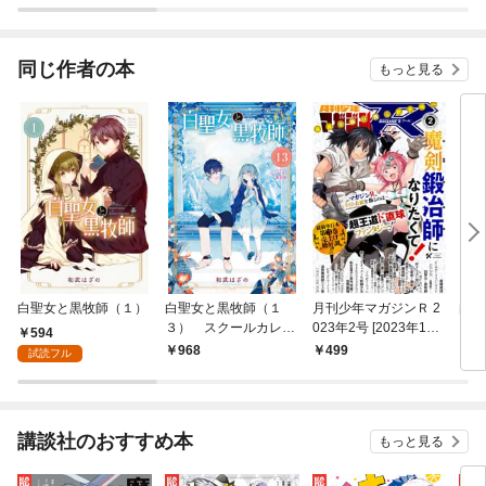
同じ作者の本
もっと見る
白聖女と黒牧師（１）
白聖女と黒牧師（１
月刊少年マガジンＲ 2
白聖
３） スクールカレン
023年2号 [2023年1月
描
594
ダー付き限定版
20日発売]
カレ
968
499
9
試読フル
講談社のおすすめ本
もっと見る