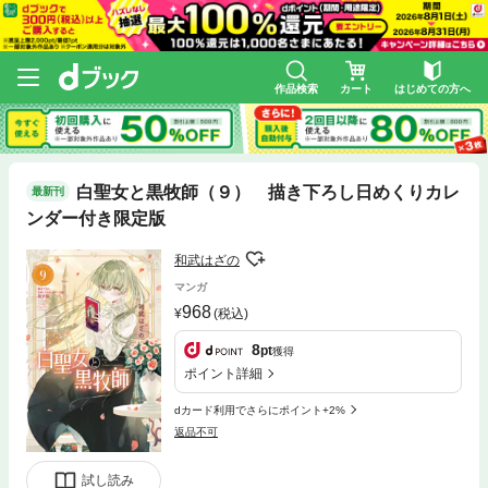
作品検索
カート
はじめての方へ
白聖女と黒牧師（９） 描き下ろし日めくりカレ
最新刊
ンダー付き限定版
和武はざの
マンガ
968
(税込)
8
pt
獲得
ポイント詳細
dカード利用でさらにポイント+2%
返品不可
試し読み