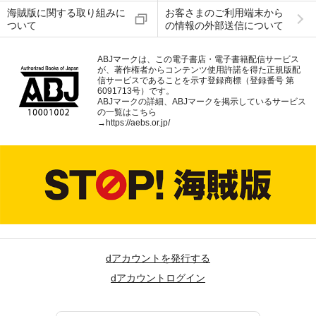
海賊版に関する取り組みに
お客さまのご利用端末から
ついて
の情報の外部送信について
ABJマークは、この電子書店・電子書籍配信サービス
が、著作権者からコンテンツ使用許諾を得た正規版配
信サービスであることを示す登録商標（登録番号 第
6091713号）です。
ABJマークの詳細、ABJマークを掲示しているサービス
の一覧はこちら
→
https://aebs.or.jp/
dアカウントを発行する
dアカウントログイン