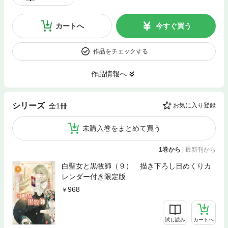
カートへ
今すぐ買う
作品をチェックする
作品情報へ
シリーズ
全1冊
お気に入り登録
未購入巻をまとめて買う
1巻から
|
最新刊から
白聖女と黒牧師（９） 描き下ろし日めくりカ
レンダー付き限定版
968
試し読み
カートへ