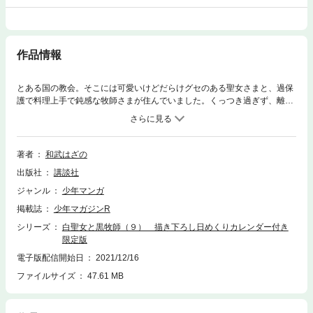
作品情報
とある国の教会。そこには可愛いけどだらけグセのある聖女さまと、過保
護で料理上手で鈍感な牧師さまが住んでいました。くっつき過ぎず、離れ
過ぎずな二人の関係を温かい目で見守ってください!ファンタジーな世界観
のもと繰り広げられる“無自覚いちゃラブコメディ”、開幕!!『白聖女と黒牧
師』9巻は通常版に加え、限定版も同時刊行！ 電子限定版は【カレンダー
風にあしらった31枚の描き下ろしSDイラスト】を収録！ ※イラストは紙
著者
和武はざの
の限定版のカレンダーに使用しものと同一になります。
出版社
講談社
ジャンル
少年マンガ
掲載誌
少年マガジンR
シリーズ
白聖女と黒牧師（９） 描き下ろし日めくりカレンダー付き
限定版
電子版配信開始日
2021/12/16
ファイルサイズ
47.61 MB