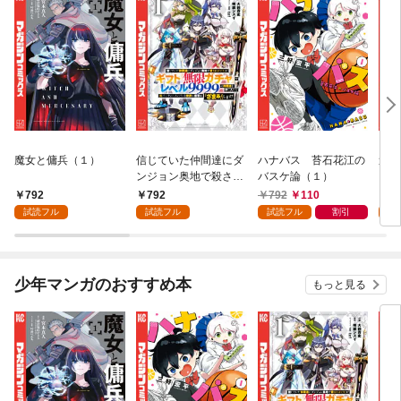
魔女と傭兵（１）
信じていた仲間達にダ
ハナバス 苔石花江の
追放
ンジョン奥地で殺され
バスケ論（１）
『自
かけたがギフト『無限
領地
792
792
792
110
7
ガチャ』でレベル９９
強の
試読フル
試読フル
試読フル
割引
試
９９の仲間達を手に入
～最
れて元パーティーメン
で始
バーと世界に復讐＆
拓ス
『ざまぁ！』します！
（１
少年マンガのおすすめ本
もっと見る
（１）