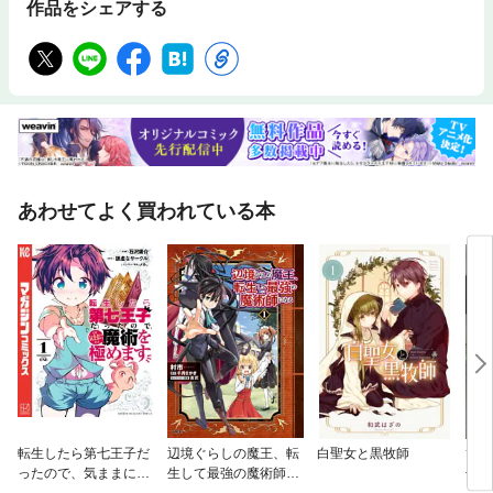
作品をシェアする
あわせてよく買われている本
転生したら第七王子だ
辺境ぐらしの魔王、転
白聖女と黒牧師
ひげ
ったので、気ままに魔
生して最強の魔術師に
子高
術を極めます
なる