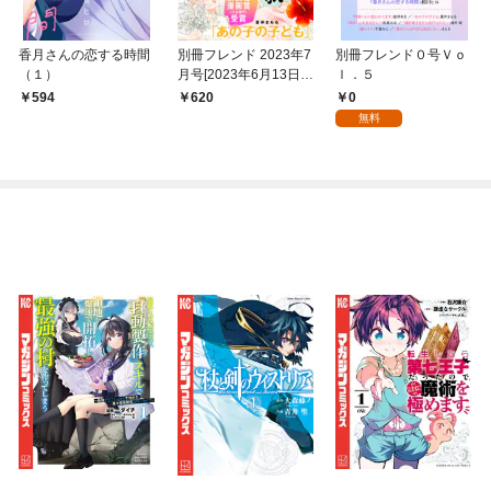
香月さんの恋する時間
別冊フレンド 2023年7
別冊フレンド０号Ｖｏ
（１）
月号[2023年6月13日発
ｌ．５
売]
0
594
620
無料