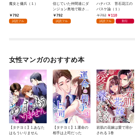
魔女と傭兵（１）
信じていた仲間達にダ
ハナバス 苔石花江の
ンジョン奥地で殺され
バスケ論（１）
かけたがギフト『無限
792
792
792
110
ガチャ』でレベル９９
試読フル
試読フル
試読フル
割引
９９の仲間達を手に入
れて元パーティーメン
バーと世界に復讐＆
『ざまぁ！』します！
（１）
女性マンガのおすすめ本
【タテヨミ】1.あなた
【タテヨミ】1.運命の
岩肌の花嫁は愛で溶か
はもういりません
相手は上司だった
される 1巻