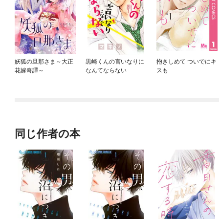
妖狐の旦那さま～大正
黒崎くんの言いなりに
抱きしめて ついでにキ
花嫁奇譚～
なんてならない
スも
同じ作者の本