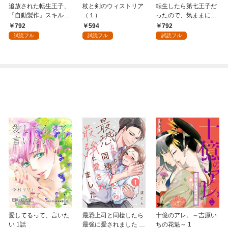
追放された転生王子、
杖と剣のウィストリア
転生したら第七王子だ
『自動製作』スキルで
（１）
ったので、気ままに魔
領地を爆速で開拓し最
術を極めます（１）
792
594
792
強の村を作ってしまう
試読フル
試読フル
試読フル
～最強クラフトスキル
で始める、楽々領地開
拓スローライフ～
（１）
愛してるって、言いた
最恐上司と同棲したら
十億のアレ。～吉原い
い 1話
最強に愛されました 1
ちの花魁～ 1