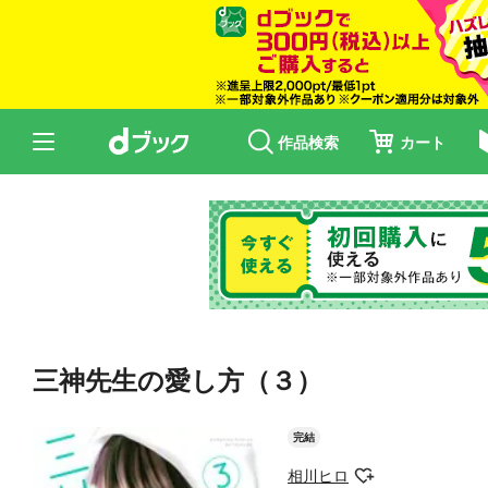
作品検索
カート
三神先生の愛し方（３）
完結
相川ヒロ