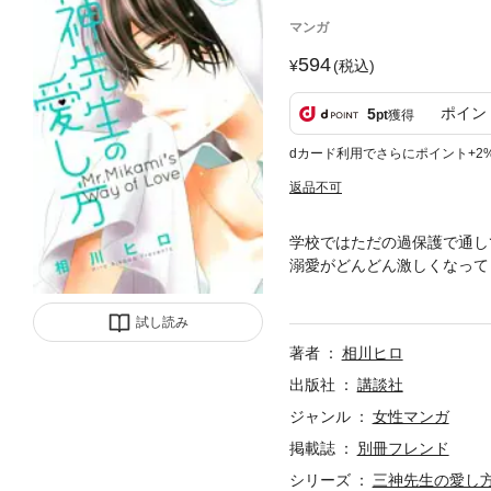
マンガ
594
(税込)
ポイン
5
pt
獲得
dカード利用でさらにポイント+2
返品不可
学校ではただの過保護で通し
溺愛がどんどん激しくなって
ンドで大人気!! ドッキドキ
試し読み
著者
相川ヒロ
出版社
講談社
ジャンル
女性マンガ
掲載誌
別冊フレンド
シリーズ
三神先生の愛し