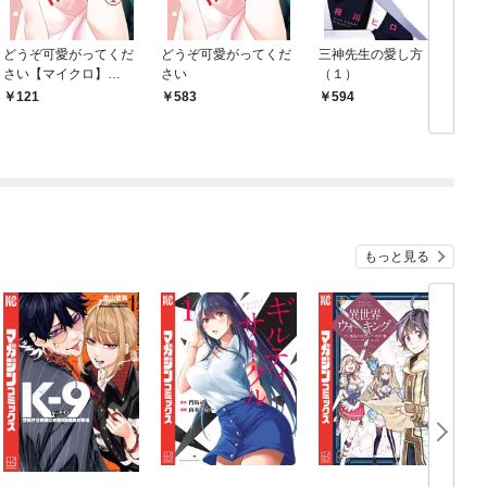
どうぞ可愛がってくだ
どうぞ可愛がってくだ
三神先生の愛し方
さい【マイクロ】
さい
（１）
（１）
121
583
594
もっと見る