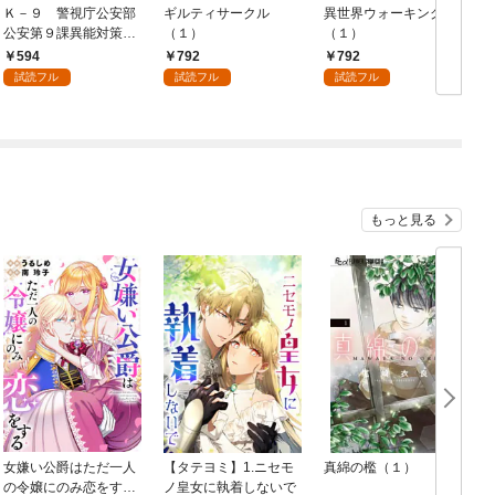
Ｋ－９ 警視庁公安部
ギルティサークル
異世界ウォーキング
公安第９課異能対策係
（１）
（１）
（１）
594
792
792
試読フル
試読フル
試読フル
もっと見る
女嫌い公爵はただ一人
【タテヨミ】1.ニセモ
真綿の檻（１）
の令嬢にのみ恋をする
ノ皇女に執着しないで
む