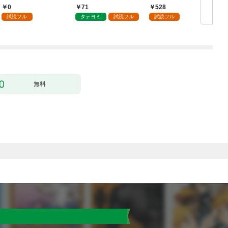
（分冊版）第１話
0
71
528
試読フル
タテヨミ
試読フル
試読フル
無料