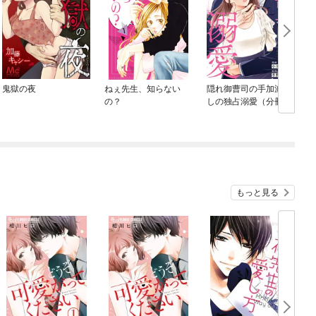
鬼獄の夜
ねぇ先生、知らない
隠れ御曹司の手加減な
不
の？
しの独占溺愛（分冊
U
版）
もっと見る