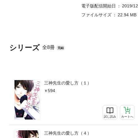
電子版配信開始日
2019/12
ファイルサイズ
22.94 MB
シリーズ
全8冊
完結
三神先生の愛し方（１）
594
試し読み
カートへ
三神先生の愛し方（４）