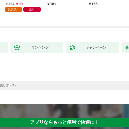
巻
154
99
181
165
試読フル
割引
ランキング
キャンペーン
愛し方（３）
アプリならもっと便利で快適に！