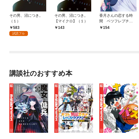
その男、沼につき。
その男、沼につき。
香月さんの恋する時
（１）
【マイクロ】（１）
間 ベツフレプチ
（１）
583
143
154
試読フル
講談社のおすすめ本