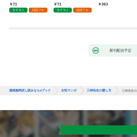
71
71
363
タテヨミ
試読フル
タテヨミ
試読フル
新刊配信予定
漫画無料試し読みならdブック
女性マンガ
三神先生の愛し方
三神先生の