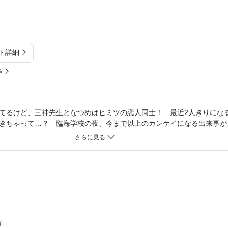
ト詳細
%
てるけど、三神先生となつめはヒミツの恋人同士！ 最近2人きりにな
きちゃって…？ 臨海学校の夜、今まで以上のカンケイになる出来事が…
のお泊まり溺愛編☆
方