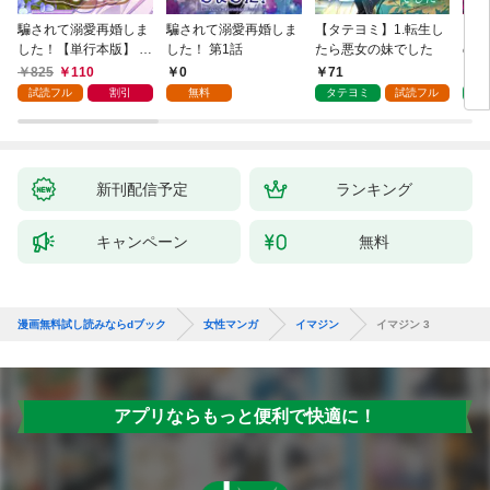
騙されて溺愛再婚しま
騙されて溺愛再婚しま
【タテヨミ】1.転生し
【タ
した！【単行本版】 1
した！ 第1話
たら悪女の妹でした
の私
巻
825
110
0
71
7
試読フル
割引
無料
タテヨミ
試読フル
タ
新刊配信予定
ランキング
キャンペーン
無料
漫画無料試し読みならdブック
女性マンガ
イマジン
イマジン 3
アプリならもっと便利で快適に！