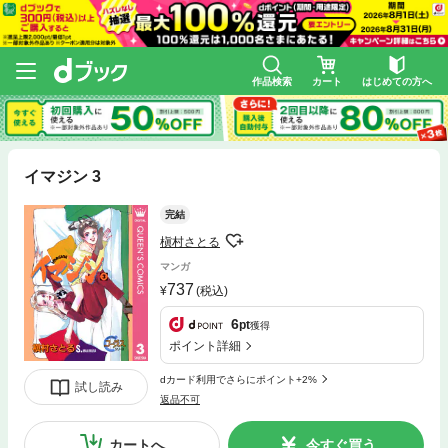
作品検索
カート
はじめての方へ
イマジン 3
完結
槇村さとる
マンガ
737
(税込)
6
pt
獲得
ポイント詳細
dカード利用でさらにポイント+2%
試し読み
返品不可
カートへ
今すぐ買う