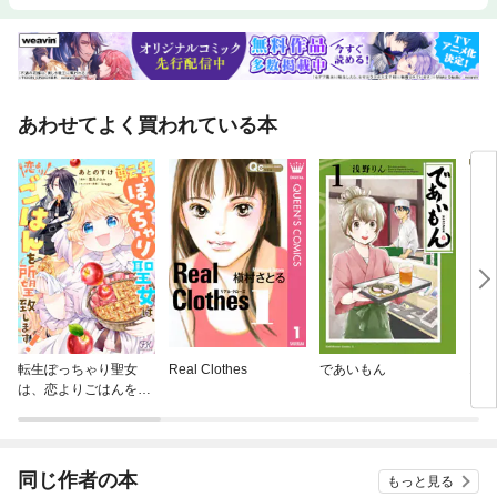
あわせてよく買われている本
転生ぽっちゃり聖女
Real Clothes
であいもん
オル
は、恋よりごはんを所
望致します！【単話
売】
同じ作者の本
もっと見る