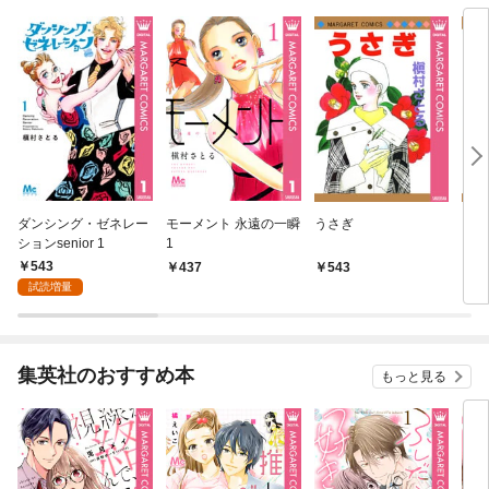
ダンシング・ゼネレー
モーメント 永遠の一瞬
うさぎ
クレ
ションsenior 1
1
543
437
543
5
試読増量
集英社のおすすめ本
もっと見る