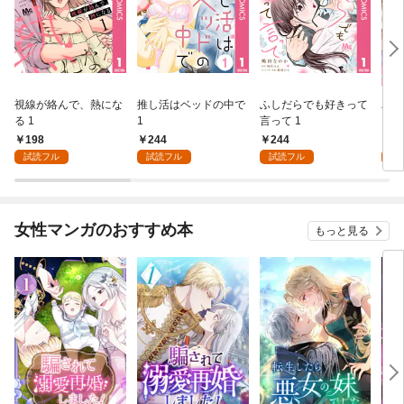
視線が絡んで、熱にな
推し活はベッドの中で
ふしだらでも好きって
パー
る 1
1
言って 1
ーシ
198
244
244
1
試読フル
試読フル
試読フル
試
女性マンガのおすすめ本
もっと見る