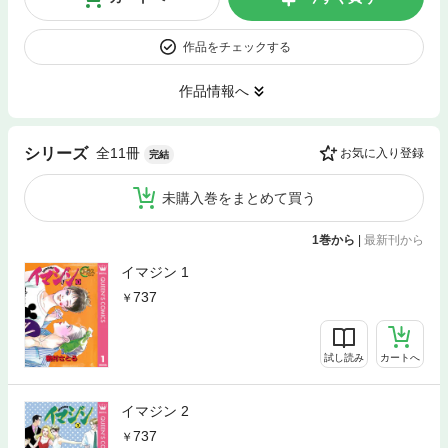
作品をチェックする
作品情報へ
全11冊
シリーズ
お気に入り登録
完結
未購入巻をまとめて買う
1巻から
|
最新刊から
イマジン 1
737
試し読み
カートへ
イマジン 2
737