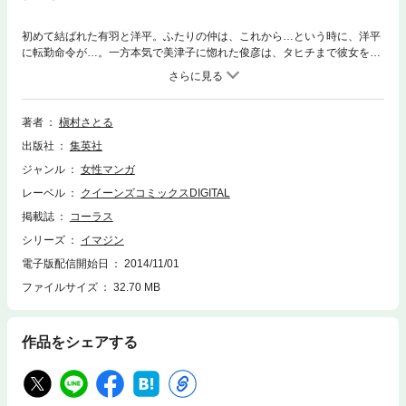
初めて結ばれた有羽と洋平。ふたりの仲は、これから…という時に、洋平
に転勤命令が…。一方本気で美津子に惚れた俊彦は、タヒチまで彼女を追
って行った。人生には、約束も保証も無いけど、信じたり、愛したりはO
K。 【同時収録】絹の手袋
著者
槇村さとる
出版社
集英社
ジャンル
女性マンガ
レーベル
クイーンズコミックスDIGITAL
掲載誌
コーラス
シリーズ
イマジン
電子版配信開始日
2014/11/01
ファイルサイズ
32.70 MB
作品をシェアする