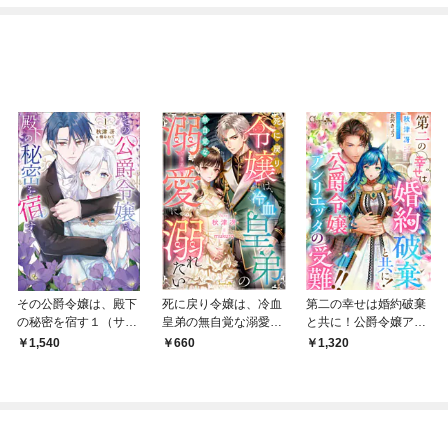
その公爵令嬢は、殿下
死に戻り令嬢は、冷血
第二の幸せは婚約破棄
の秘密を宿す１（サー
皇弟の無自覚な溺愛に
と共に！公爵令嬢アン
ガフォレスト）
溺れたい
リエッタの受難！！
1,540
660
1,320