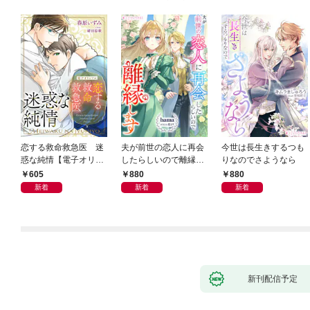
恋する救命救急医 迷
夫が前世の恋人に再会
今世は長生きするつも
惑な純情【電子オリジ
したらしいので離縁し
りなのでさようなら
ナル】
ます
605
880
880
新着
新着
新着
新刊配信予定