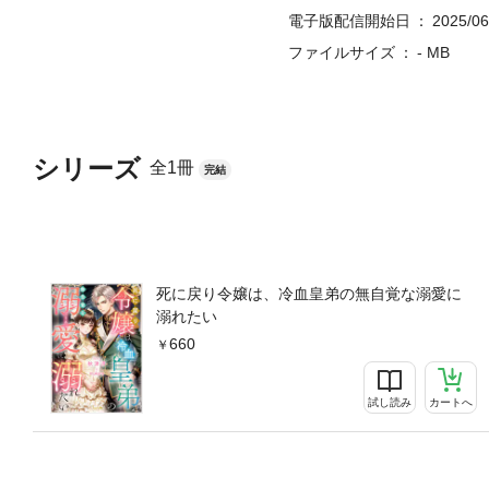
電子版配信開始日
2025/06
ファイルサイズ
- MB
シリーズ
全1冊
完結
死に戻り令嬢は、冷血皇弟の無自覚な溺愛に
溺れたい
660
試し読み
カートへ