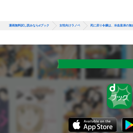
漫画無料試し読みならdブック
女性向けラノベ
死に戻り令嬢は、冷血皇弟の無