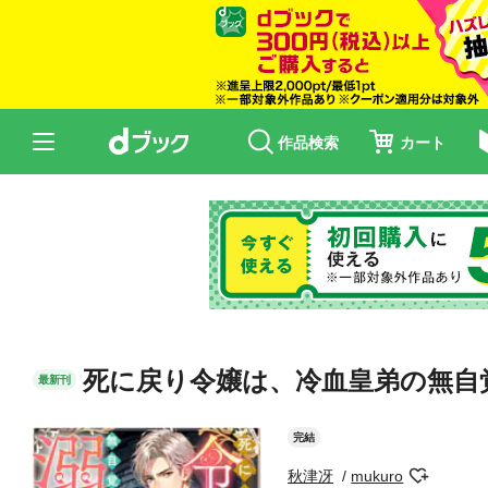
作品検索
カート
死に戻り令嬢は、冷血皇弟の無自
最新刊
完結
秋津冴
mukuro