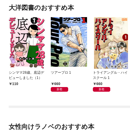
大洋図書のおすすめ本
シンママ28歳、底辺デ
ツアープロ 1
トライアングル・ハイ
ビューしました（1）
スクール 1
660
660
110
新着
新着
女性向けラノベのおすすめ本