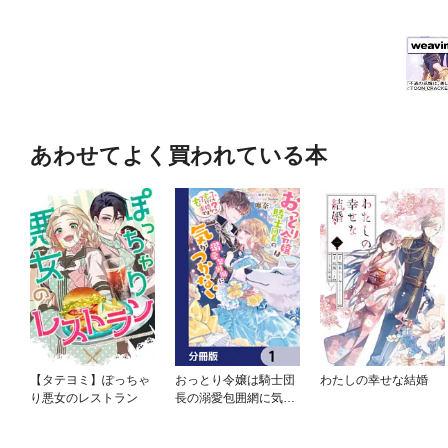
あわせてよく買われている本
【タテヨミ】ぽっちゃ
おっとり令嬢は騎士団
わたしの幸せな結婚
り悪女のレストラン
長の溺愛包囲網に気が
つかない もふもふし
てたら求婚ですか？