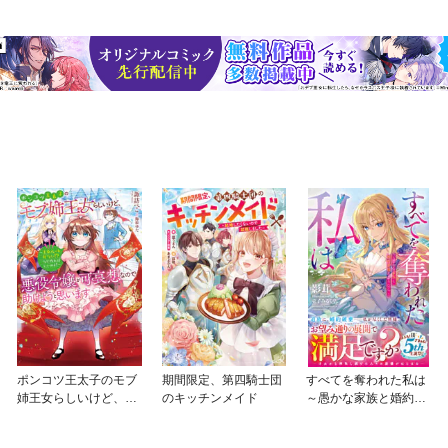
ポンコツ王太子のモブ
期間限定、第四騎士団
すべてを奪われた私は
姉王女らしいけど、悪
のキッチンメイド
～愚かな家族と婚約者
役令嬢が可哀想なので
様さようなら～【SS付
助けようと思います
き】