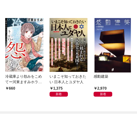
冷蔵庫より怨みをこめ
いまこそ知っておきた
感動建築
てー河東ますみホラー
い 日本人とユダヤ人
コレクション 1ー
1,375
2,970
660
新着
新着