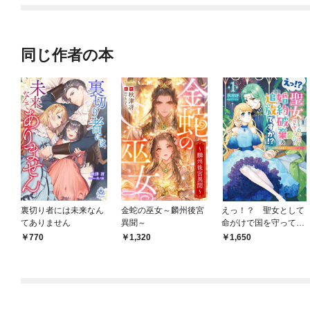
【分冊版】
同じ作者の本
裏切り者には未来なん
金蛇の巫女～麟州後宮
えっ！？ 聖女として
てありません
異聞～
命がけで国を守ってた
のに婚約破棄＆追放で
770
1,320
1,650
すか！？１