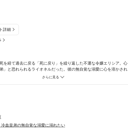
ト詳細
%
死を経て過去に戻る「死に戻り」を繰り返した不運な令嬢エリシア。心
弟」と恐れられるライオネルだった。彼の無自覚な溺愛に心を溶かされ
される。何度も運命に抗った彼女は、今度こそ真の幸福を掴めるのか─
庫
、冷血皇弟の無自覚な溺愛に溺れたい