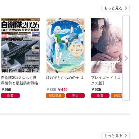
もっと見る
自衛隊2026 ゆらぐ世
灯台守とかもめの子 １
プレイゴッド【コミッ
C
界情勢と最新防衛戦略
クス版】
950
880
440
935
新着
試読増量
割引
新着
試読増量
もっと見る