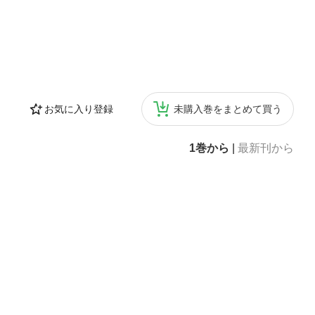
お気に入り登録
未購入巻をまとめて買う
1巻から
|
最新刊から