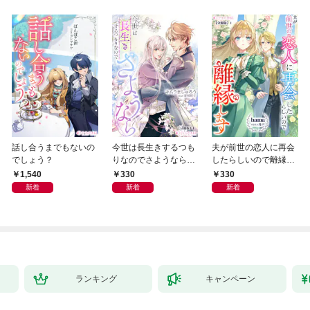
話し合うまでもないの
今世は長生きするつも
夫が前世の恋人に再会
でしょう？
りなのでさようなら
したらしいので離縁し
【分冊版】1
ます【分冊版】1
1,540
330
330
新着
新着
新着
ランキング
キャンペーン