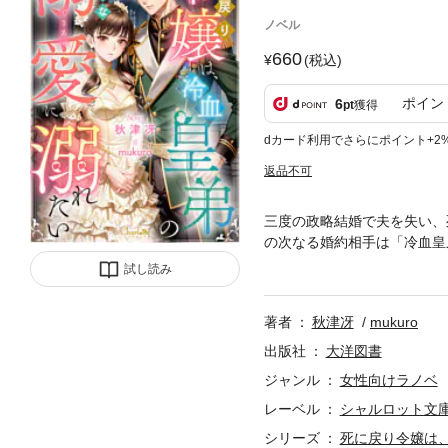
ノベル
660
(税込)
ポイン
6
pt
獲得
dカード利用でさらにポイント+2
返品不可
三度の政略結婚で夫を失い、
の次なる婚約相手は「冷血皇
が、宮廷の陰謀や嫉妬に翻弄
試し読み
著者
秋津冴
mukuro
出版社
大洋図書
ジャンル
女性向けラノベ
レーベル
シャルロット文
シリーズ
死に戻り令嬢は