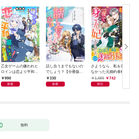
乙女ゲームの嫌われヒ
話し合うまでもないの
さようなら、私を選ば
ロインは恋より平和に
でしょう？【分冊版】
なかった元婚約者様。
暮らしたい！（なのに
1
一夜で大国君主の身ご
990
330
1,485
742
攻略対象たちがついて
もり妃になりました
新着
新着
割引
くる！？）
【電子限定SS付き】
無料