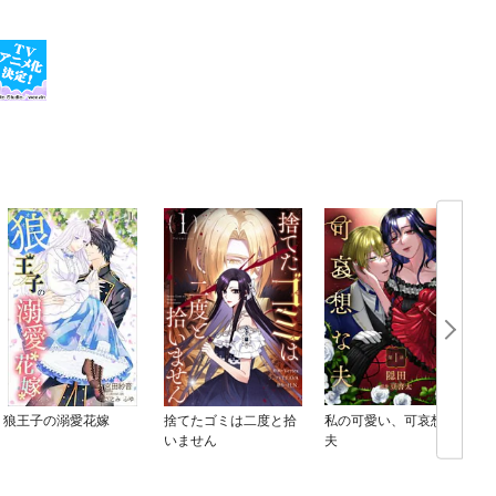
狼王子の溺愛花嫁
捨てたゴミは二度と拾
私の可愛い、可哀想な
いません
夫