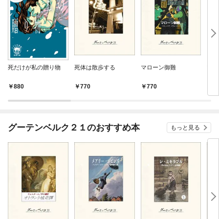
死だけが私の贈り物
死体は散歩する
マローン御難
ママ
880
770
770
1,
グーテンベルク２１のおすすめ本
もっと見る