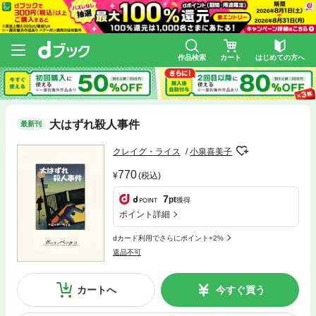
作品検索
カート
はじめての方へ
大はずれ殺人事件
最新刊
クレイグ・ライス
小泉喜美子
770
(税込)
7
pt
獲得
ポイント詳細
dカード利用でさらにポイント+2%
返品不可
カートへ
今すぐ買う