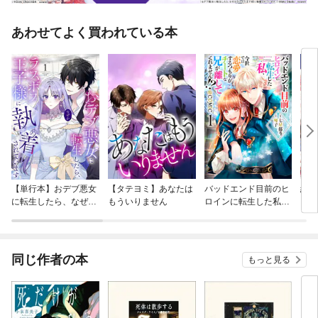
あわせてよく買われている本
【単行本】おデブ悪女
【タテヨミ】あなたは
バッドエンド目前のヒ
結界
に転生したら、なぜか
もういりません
ロインに転生した私、
ラスボス王子様に執着
今世では恋愛するつも
されています
りがチートな兄が離し
てくれません！？@C
OMIC
同じ作者の本
もっと見る