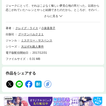
ジェークにとって、それはこよなく愉しい夢見心地の宵だった。以前から
恋こがれていたヘレンとやっと結婚できたのだから。ところが、そのパー
ティの席上、シカゴ社交界のナンバー・ワン、モーナ・マクレーンが`「絶
対つかまらない方法で人を殺してみせる」と公言したのである。よせばい
いのにジェークはその賭けにのった。なにしろ、彼女が失敗したらナイ
ト・クラブがそっくり手に入るのだ！ その翌日、群衆の中で一人の男が
著者
クレイグ・ライス
小泉喜美子
殺された……。そもそもはたして、これはモーナ・マクレーンの仕組んだ
出版社
グーテンベルク２１
犯罪なのか？ 弁護士マローンとジェーク、ヘレンのトリオが織りなす第
一級のユーモア本格ミステリ。
ジャンル
ミステリー・サスペンス
シリーズ
大はずれ殺人事件
電子版配信開始日
2017/12/31
ファイルサイズ
0.31 MB
作品をシェアする