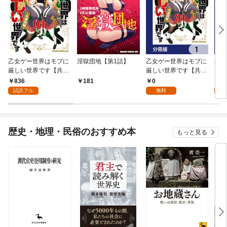
乙女ゲー世界はモブに
淫獄団地【第1話】
乙女ゲー世界はモブに
私、
厳しい世界です【共和
厳しい世界です【共和
をテ
国編】 ０１
国編】【分冊版】 1
パイ
836
0
0
181
を頑
試読フル
無料
版】
歴史・地理・民俗のおすすめ本
もっと見る