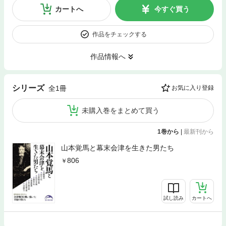
カートへ
今すぐ買う
作品をチェックする
作品情報へ
シリーズ
全1冊
お気に入り登録
未購入巻をまとめて買う
1巻から
|
最新刊から
山本覚馬と幕末会津を生きた男たち
806
試し読み
カートへ