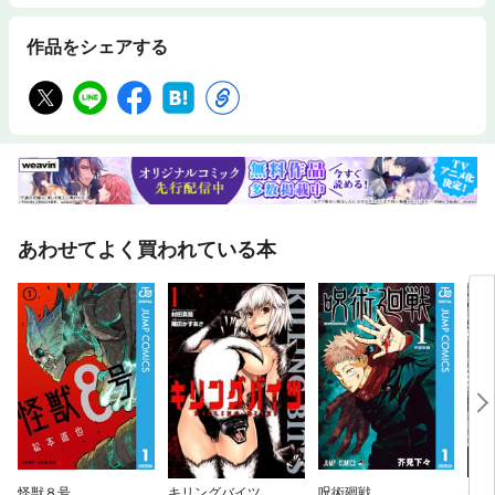
作品をシェアする
あわせてよく買われている本
怪獣８号
キリングバイツ
呪術廻戦
テン