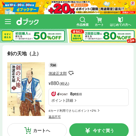
作品検索
カート
はじめての方へ
剣の天地（上）
完結
池波正太郎
880
(税込)
8
pt
獲得
ポイント詳細
dカード利用でさらにポイント+2%
返品不可
カートへ
今すぐ買う