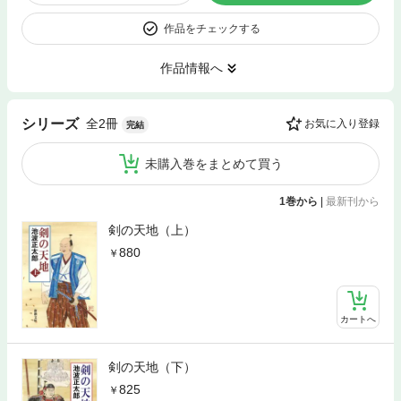
作品をチェックする
作品情報へ
全2冊
シリーズ
お気に入り登録
完結
未購入巻をまとめて買う
1巻から
|
最新刊から
剣の天地（上）
880
カートへ
剣の天地（下）
825