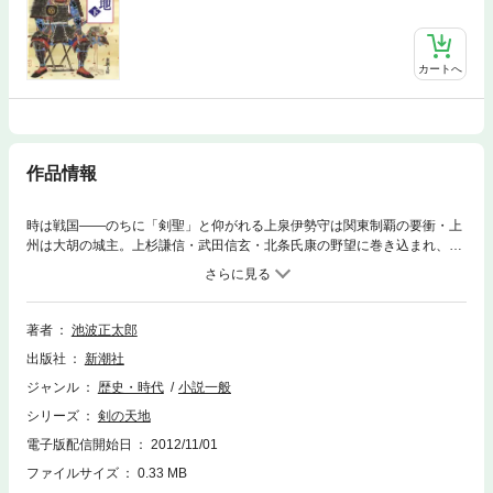
カートへ
作品情報
時は戦国——のちに「剣聖」と仰がれる上泉伊勢守は関東制覇の要衝・上
州は大胡の城主。上杉謙信・武田信玄・北条氏康の野望に巻き込まれ、戦
場から戦場へ体を休める暇もない。その武勇を「上州の一本槍」と天下に
轟かせるも、一介の剣士として剣の道に没入できる平穏な日々の訪れを秘
かに願う伊勢守だった。折しも国盗り合戦は佳境を迎え、上州の勢力図に
も大きな変化が……。
著者
池波正太郎
出版社
新潮社
ジャンル
歴史・時代
小説一般
シリーズ
剣の天地
電子版配信開始日
2012/11/01
ファイルサイズ
0.33 MB