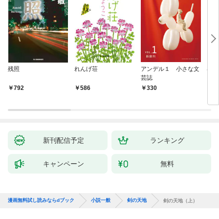
残照
れんげ荘
アンデル１ 小さな文
琴子
芸誌
792
586
330
7
新刊配信予定
ランキング
キャンペーン
無料
漫画無料試し読みならdブック
小説一般
剣の天地
剣の天地（上）