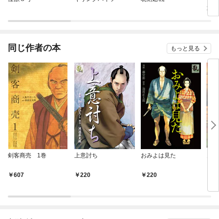
武芸
同じ作者の本
もっと見る
剣客商売 1巻
上意討ち
おみよは見た
鬼平
607
220
220
6