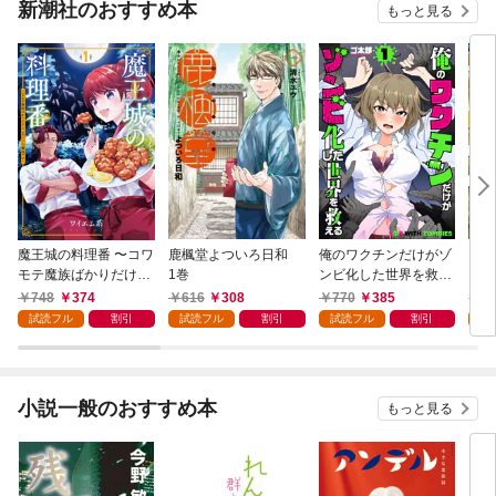
新潮社のおすすめ本
もっと見る
魔王城の料理番 〜コワ
鹿楓堂よついろ日和
俺のワクチンだけがゾ
クマ
モテ魔族ばかりだけ
1巻
ンビ化した世界を救え
ど、ホワイトな職場で
る 1巻
748
374
616
308
770
385
7
す〜 1巻
試読フル
割引
試読フル
割引
試読フル
割引
試
小説一般のおすすめ本
もっと見る