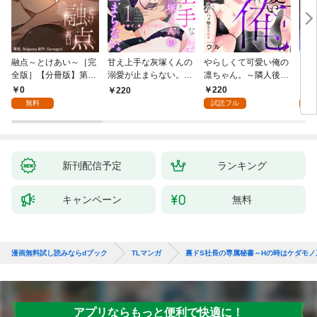
融点～とけあい～［完
甘え上手な灰塚くんの
やらしくて可愛い俺の
マゾ
全版］【分冊版】第1
溺愛が止まらない。純
凛ちゃん。～隣人後輩
くさ
話
情で、健気で…絶倫！
くんのイキすぎた執着
ッチ
0
220
2
220
(1)
にハメ堕とされる～(1)
まま
無料
試読フル
試
～(1
新刊配信予定
ランキング
キャンペーン
無料
漫画無料試し読みならdブック
TLマンガ
裏ドS社長の専属秘書～Hの時はケダモノ
アプリならもっと便利で快適に！