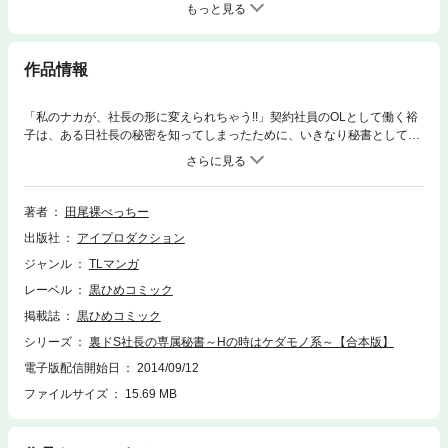
もっと見る
作品情報
「私のナカが、社長の形に変えられちゃう!!」契約社員のOLとして働く裕
子は、ある日社長の秘密を知ってしまったために、いきなり秘書として任
命されてしまう。社長の秘密にとまどうも、ある時は女性よりも繊細で、
男性よりも野獣系。Hの時も猛々しくてエロティック…謎めいた社長に、
すっかり心とカラダが飼いならされてしまって…!?1～3話収録セット売
り。
著者
田尾裸べっちー
出版社
アイプロダクション
ジャンル
TLマンガ
レーベル
黒ひめコミック
掲載誌
黒ひめコミック
シリーズ
裏ドS社長の専属秘書～Hの時はケダモノ系～【合本版】
電子版配信開始日
2014/09/12
ファイルサイズ
15.69 MB