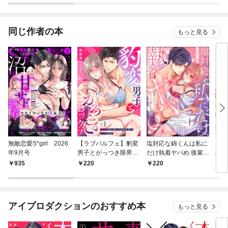
同じ作者の本
もっと見る
無敵恋愛S*girl 2026
【ラブパルフェ】豹変
塩対応な錦くんは私に
ラブ
年9月号
男子とがっつき限界セ
だけ執着ヤバめ 後輩と
arf
ックス～野獣な彼の激
の激イキSEXで囲われ
935
220
220
5
しすぎる快楽にハメら
てます（分冊版）
れて 1
【第1話】
アイプロダクションのおすすめ本
もっと見る