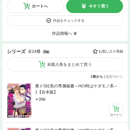
カートへ
今すぐ買う
作品をチェックする
作品情報へ
全24冊
シリーズ
お気に入り登録
完結
未購入巻をまとめて買う
1巻から
|
最新刊から
裏ドS社長の専属秘書～Hの時はケダモノ系～
1【合本版】
396
カートへ