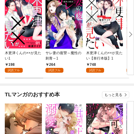
木更津くんの××が見た
サレ妻の復讐～魔性の
木更津くんの××が見た
フレ
い1
刺青～1
い【単行本版】1
くん
失格
198
264
748
1
試読フル
試読フル
試読フル
試
TLマンガのおすすめ本
もっと見る