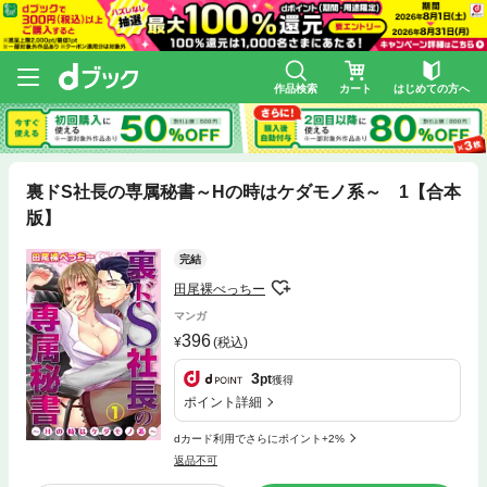
作品検索
カート
はじめての方へ
裏ドS社長の専属秘書～Hの時はケダモノ系～ 1【合本
版】
完結
田尾裸べっちー
マンガ
396
(税込)
3
pt
獲得
ポイント詳細
dカード利用でさらにポイント+2%
返品不可