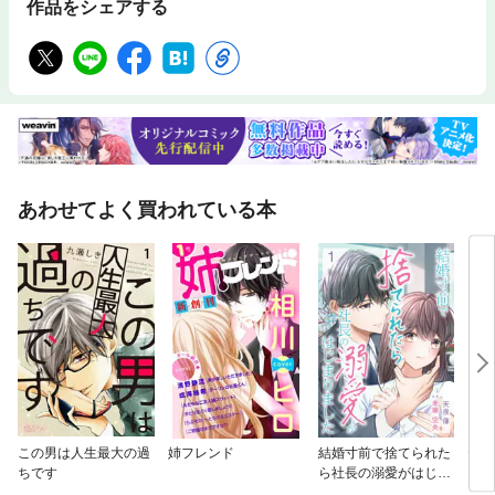
作品をシェアする
あわせてよく買われている本
この男は人生最大の過
姉フレンド
結婚寸前で捨てられた
セン
ちです
ら社長の溺愛がはじま
りました【分冊版】