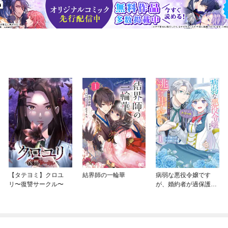
【タテヨミ】クロユ
結界師の一輪華
病弱な悪役令嬢です
リ〜復讐サークル〜
が、婚約者が過保護す
ぎて逃げ出したい(私た
ち犬猿の仲でしたよ
ね！？)