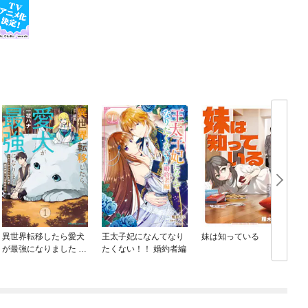
異世界転移したら愛犬
王太子妃になんてなり
妹は知っている
が最強になりました ～
たくない！！ 婚約者編
シルバーフェンリルと
俺が異世界暮らしを始
めたら～ THE COMIC