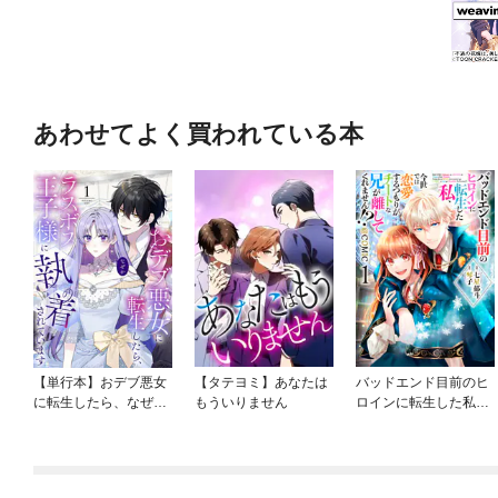
あわせてよく買われている本
【単行本】おデブ悪女
【タテヨミ】あなたは
バッドエンド目前のヒ
に転生したら、なぜか
もういりません
ロインに転生した私、
ラスボス王子様に執着
今世では恋愛するつも
されています
りがチートな兄が離し
てくれません！？@C
OMIC