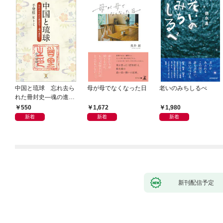
中国と琉球 忘れ去ら
母が母でなくなった日
老いのみちしるべ
れた冊封史―魂の進化
―
550
1,672
1,980
新着
新着
新着
新刊配信予定