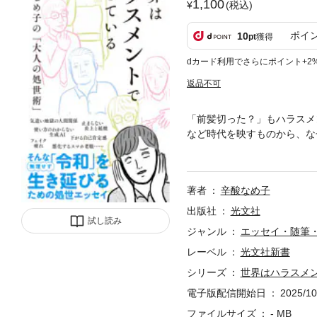
1,100
(税込)
ポイ
10
pt
獲得
dカード利用でさらにポイント+2
返品不可
「前髪切った？」もハラスメ
など時代を映すものから、な
の回答法、「謎マナー」に惑
対処法まで。上手な世わたり
著者
辛酸なめ子
出版社
光文社
試し読み
ジャンル
エッセイ・随筆
レーベル
光文社新書
シリーズ
世界はハラスメ
電子版配信開始日
2025/10
ファイルサイズ
- MB