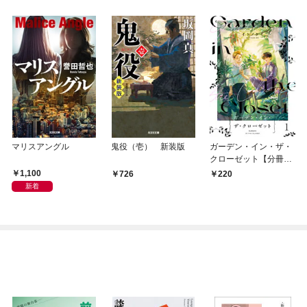
マリスアングル
鬼役（壱） 新装版
ガーデン・イン・ザ・
クローゼット【分冊
版】1
1,100
726
220
新着