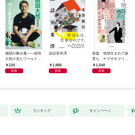
激闘の舞台裏――前田
談話室米澤
新版 地球生まれで旅
大然が見たワールドカ
育ち ヤマザキマリ流
ップ2026
人生論
220
1,980
1,540
新着
新着
新着
ランキング
キャンペーン