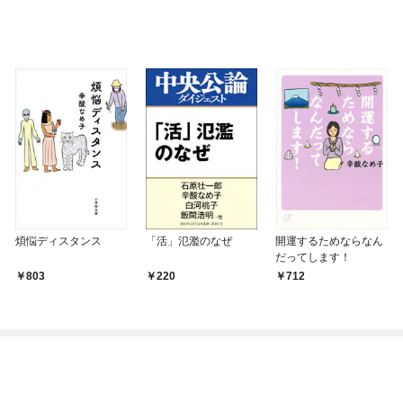
煩悩ディスタンス
「活」氾濫のなぜ
開運するためならなん
だってします！
803
220
712