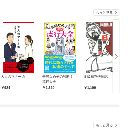
もっと見る
大人のマナー術
辛酸なめ子の独断！
Ｂ級裁判傍聴記
流行大全
924
1,320
1,100
もっと見る