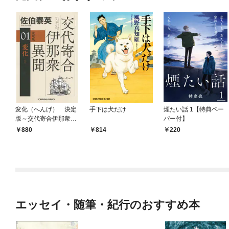
変化（へんげ） 決定
手下は犬だけ
煙たい話 1【特典ペー
版～交代寄合伊那衆異
パー付】
聞（1）～
880
814
220
エッセイ・随筆・紀行のおすすめ本