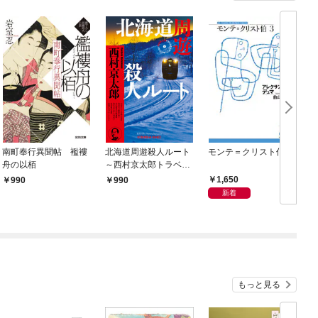
南町奉行異聞帖 襤褸
北海道周遊殺人ルート
モンテ＝クリスト伯3
舟の以栢
～西村京太郎トラベル
ミステリー・セレクシ
1,650
990
990
ョン（1）～
新着
もっと見る