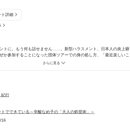
ント詳細
%
ントに。もう何も話せません……。新型ハラスメント、日本人の炎上癖、
ぜか参加することになった団体ツアーでの身の処し方、「最近楽しいこ
わされないための心構え、そして、老眼・認知症・通らない声・下がる
3歩手前。令和を生き延びるための処世エッセイ22話。
・紀行
ントでできている～辛酸なめ子の「大人の処世術」～
/16