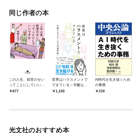
同じ作者の本
この人生、前世のせい
世界はハラスメントで
AI時代を生き抜くため
ってことにしていいで
できている～辛酸なめ
の事務
すか
子の「大人の処世術」
877
1,100
330
～
光文社のおすすめ本