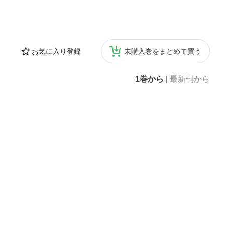
お気に入り登録
未購入巻をまとめて買う
1巻から
|
最新刊から