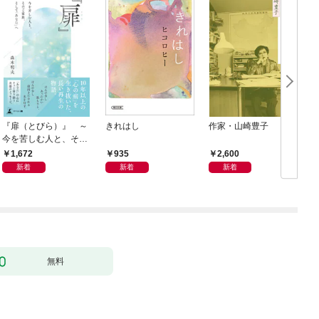
『扉（とびら）』 ～
きれはし
作家・山崎豊子
今を苦しむ人と、その
ご家族、そして「あな
1,672
935
2,600
た」へ～
新着
新着
新着
無料