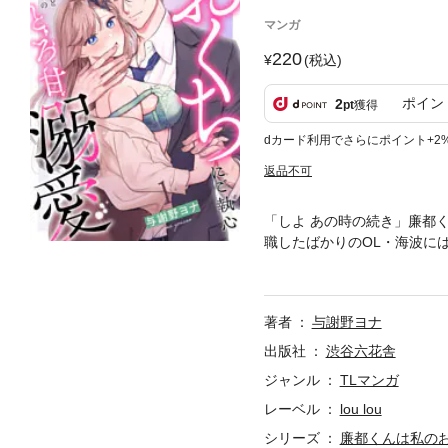
マンガ
220
(税込)
ポイン
2
pt
獲得
dカード利用でさらにポイント+2
返品不可
「しよ あの時の続き」廉都
職したばかりのOL・海波に
の子・廉都くん。楽しいこと
か会社で再会するなんて…！
いね」長い指で歯列をなぞら
著者
与謝野ヨナ
の子との10年ぶりの再会か
出版社
渋谷六花舎
ジャンル
TLマンガ
レーベル
lou lou
シリーズ
廉都くんは私のお