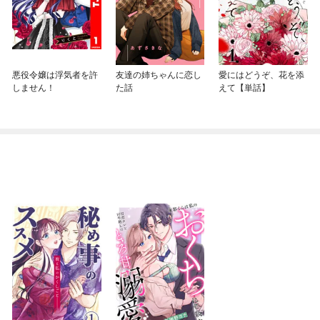
悪役令嬢は浮気者を許
友達の姉ちゃんに恋し
愛にはどうぞ、花を添
しません！
た話
えて【単話】