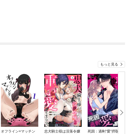
もっと見る
オフライン×マッチン
忠犬騎士様は没落令嬢
死因：過剰“愛”摂取～