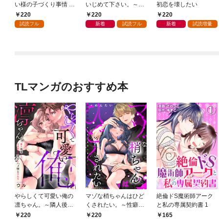
い様の子づくり事情 こ
いじめて下さい。～憧
初恋を壊したい
っそり家を出るつもり
れの先輩はM彼女を溺
220
220
220
が、絶倫えっちで蕩け
愛しすぎる(1)
試読フル
新着
試読フル
新着
試読増量
るほど溺愛されてます
(1)
TLマンガのおすすめ本
やらしくて可愛い俺の
マゾな梢ちゃんはひど
絶倫ドS魔術師アーク
凛ちゃん。～隣人後輩
くされたい。～性癖マ
と私の専属契約書 1
くんのイキすぎた執着
ッチした後輩と欲望の
220
220
165