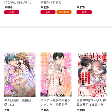
にご執心 初恋カレと1
求愛が沼すぎる
0年越しのとろ甘溺愛
869
220
275
【電子単行本】
新着
新着
試読増量
新着
キスは契約、抱擁は
ヤンデレ社長の溺愛シ
資産100億スパダリ和
愛？(1)
ンデレラ 執着男子が
装御曹司は腹黒い獣～
見つけた本物の恋 1
イジワルな指遣いから
0
165
198