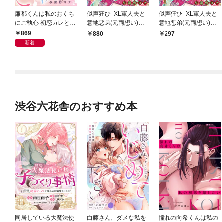
廉都くんは私のおくち
似声狂ひ -XL軍人夫と
似声狂ひ -XL軍人夫と
にご執心 初恋カレと1
意地悪弟(元両想い)の
意地悪弟(元両想い)の
0年越しのとろ甘溺愛
揺れ愛-
揺れ愛-【分冊版】1
869
880
297
【電子単行本】
新着
渋谷六花舎のおすすめ本
同居している大魔法使
白藤さん、ダメな私を
憧れの向希くんは私の