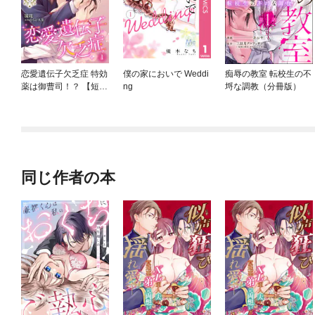
恋愛遺伝子欠乏症 特効
僕の家においで Weddi
痴辱の教室 転校生の不
薬は御曹司！？ 【短
ng
埒な調教（分冊版）
編】
同じ作者の本