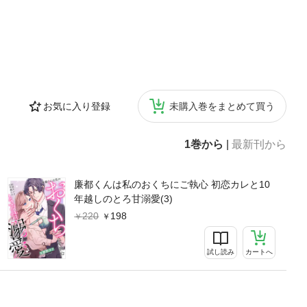
お気に入り登録
未購入巻をまとめて買う
1巻から
|
最新刊から
廉都くんは私のおくちにご執心 初恋カレと10
年越しのとろ甘溺愛(3)
220
198
試し読み
カートへ