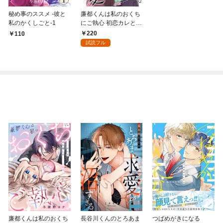
秘め事のススメ -彼と
廉都くんは私のおくち
私のかくしごと-1
にご執心 初恋カレと1
0年越しのとろ甘溺愛
220
110
(1)
試読フル
廉都くんは私のおくち
長谷川くんのとろあま
つばめがきになる