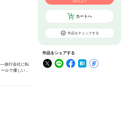
08/11まで
カートへ
作品をチェックする
作品をシェアする
――旅行会社に転
クールで優しい男
いたのに、まさ
海波の口…かわい
る…。初恋の男