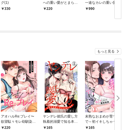
グ(1)
への重い愛がとまらな
一途なカレの重い愛で
い これって恩返し婚じ
甘く濡らして…
330
220
990
ゃないんですか！？(1)
もっと見る
アオハルRe:プレイ〜
ヤンデレ彼氏の愛し方
未熟なおまめが育つま
欲望駄々モレ幼馴染と
執着的溺愛で知る本当
で～初イキしちゃう敏
焦れキュンとろ甘初え
の絶頂 1
感指導～1
220
165
165