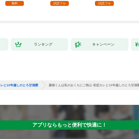
感じる圧倒的快感～ 1
無料
試読フル
試読フル
【電子書店限定特典付
き】
ランキング
キャンペーン
レと10年越しのとろ甘溺愛
廉都くんは私のおくちにご執心 初恋カレと10年越しのとろ甘溺愛(
アプリならもっと便利で快適に！