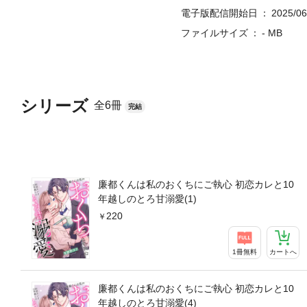
電子版配信開始日
2025/06
ファイルサイズ
- MB
シリーズ
全6冊
完結
廉都くんは私のおくちにご執心 初恋カレと10
年越しのとろ甘溺愛(1)
220
1冊無料
カートへ
廉都くんは私のおくちにご執心 初恋カレと10
年越しのとろ甘溺愛(4)