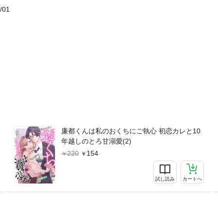
/01
廉都くんは私のおくちにご執心 初恋カレと10
年越しのとろ甘溺愛(2)
220
154
試し読み
カートへ