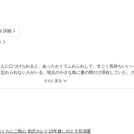
ト詳細
%
くんに口づけられると、あったかくてふわふわして、すごく気持ちいい
は忘れられない人がいる。地元の小さな島に夏の間だけ滞在していた、
も悪いことも2人で共有した17歳の青い初恋…。10年間連絡が途絶えて
喜びもつかの間、廉都はなぜか執拗に海波の“口”に触れてきて…！？「
れ、ぐちゅぐちゅとおくちの中をかき回されると、カラダの奥が熱くな
ら始まるとろ甘溺愛ストーリー！
くちにご執心 初恋カレと10年越しのとろ甘溺愛