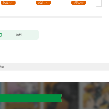
っち〜（１）
試読フル
試読フル
試読フル
無料
1)