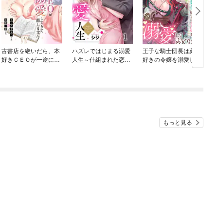
古書店を継いだら、本
ハズレではじまる溺愛
王子な騎士団長は薬草
好きＣＥＯが一途に溺
人生～仕組まれた恋の
好きの令嬢を溺愛して
愛してきて離しませ
相手はハイスぺ社長
めとりたい【分冊版】
ん！
もっと見る