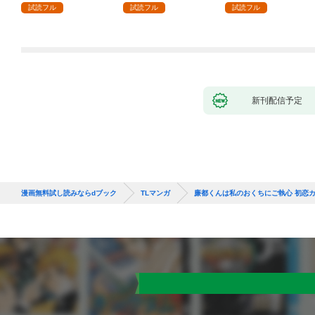
にハメ堕とされる～(1)
ままにセックスしたら
試読フル
試読フル
試読フル
～(1)
新刊配信予定
漫画無料試し読みならdブック
TLマンガ
廉都くんは私のおくちにご執心 初恋カ