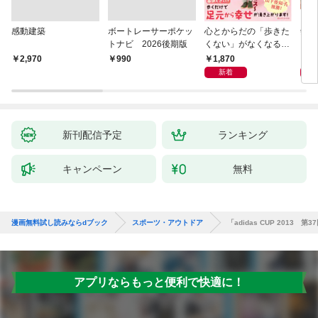
感動建築
ボートレーサーポケッ
心とからだの「歩きた
剣道
トナビ 2026後期版
くない」がなくなる
らせん流 ゆるらく歩
1,870
1,
￥2,970
￥990
き
新着
新刊配信予定
ランキング
キャンペーン
無料
漫画無料試し読みならdブック
スポーツ・アウトドア
「adidas CUP 201
アプリならもっと便利で快適に！