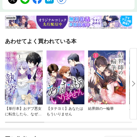
あわせてよく買われている本
【単行本】おデブ悪女
【タテヨミ】あなたは
結界師の一輪華
バッ
に転生したら、なぜか
もういりません
ロイ
ラスボス王子様に執着
今世
されています
りが
てく
OMI