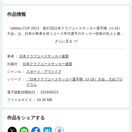
作品情報
「adidas CUP 2013 第37回日本クラブユースサッカー選手権（U-18）
大会」は、日本の将来を担うユース年代選手のサッカー技術の向上と健全
な心身の育成を図るとともに、クラブチームの普及と発展を目的とし、連
盟第2種加盟登録チームの全てが参加できる大会として実施されます。本
大会の公式大会プログラム。 参加チームは、コンサドーレ札幌U-18、ベ
ガルタ仙台ユース、モンテディオ山形ユース、東京ヴェルディユース、横
著者
日本クラブユースサッカー連盟
浜Ｆ・マリノスユース、浦和レッドダイヤモンズユース、ヴァンフォーレ
出版社
日本クラブユースサッカー連盟
甲府U-18、大宮アルディージャユース、三菱養和ＳＣユース、柏レイソル
U-18、ジェフユナイテッド市原・千葉U-18、鹿島アントラーズユース、
ジャンル
スポーツ・アウトドア
カターレ富山U-18、ジュビロ磐田U-18、清水エスパルスユース、ヴィッ
シリーズ
「日本クラブユースサッカー選手権（U-18）大会」大会プロ
セル神戸U-18、セレッソ大阪U-18、ガンバ大阪ユース、京都サンガF.C. U
グラム
-18、サンフレッチェ広島F.Cユース、ガイナーレ鳥取U-18、愛媛ＦＣユー
ス、アビスパ福岡U-18、ロアッソ熊本ユースの２４チームです。
電子版配信開始日
2016/06/22
ファイルサイズ
10.36 MB
作品をシェアする