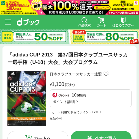
作品検索
カート
はじめての方へ
「adidas CUP 2013 第37回日本クラブユースサッカ
ー選手権（U-18）大会」大会プログラム
日本クラブユースサッカー連盟
1,100
(税込)
10
pt
獲得
ポイント詳細
dカード利用でさらにポイント+2%
返品不可
カートへ
今すぐ買う