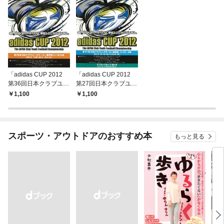
「adidas CUP 2012
「adidas CUP 2012
第36回日本クラブユー
第27回日本クラブユー
スサッカー選手権（U-
スサッカー選手権（U-
1,100
1,100
18）大会」大会プログ
15）大会」大会プログ
ラム
ラム
スポーツ・アウトドアのおすすめ本
もっと見る