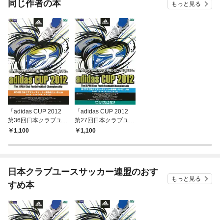
同じ作者の本
もっと見る
「adidas CUP 2012
「adidas CUP 2012
第36回日本クラブユー
第27回日本クラブユー
スサッカー選手権（U-
スサッカー選手権（U-
1,100
1,100
18）大会」大会プログ
15）大会」大会プログ
ラム
ラム
日本クラブユースサッカー連盟のおす
もっと見る
すめ本