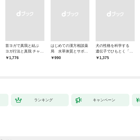
首ヨガで真我と結ぶ
はじめての漢方相談薬
犬の性格を科学する
ヨガ行法と真我 チャク
局 水草体質とサボテ
遺伝子でひもとく「最
ラと真我の関係 クンダ
ン体質
良の友」の進化
￥1,776
￥990
￥1,375
リーニ上昇体験 次元上
昇と真我の関係
ランキング
キャンペーン