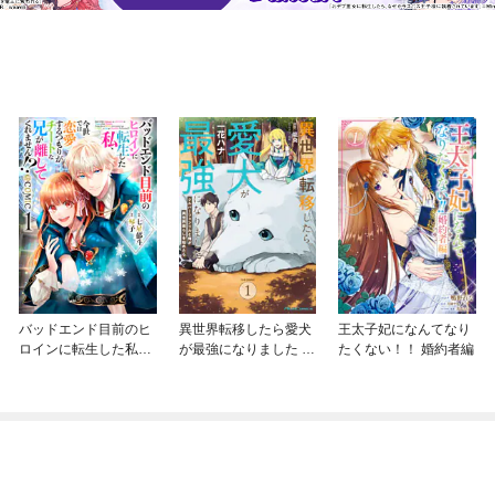
バッドエンド目前のヒ
異世界転移したら愛犬
王太子妃になんてなり
ロインに転生した私、
が最強になりました ～
たくない！！ 婚約者編
今世では恋愛するつも
シルバーフェンリルと
りがチートな兄が離し
俺が異世界暮らしを始
てくれません！？@C
めたら～ THE COMIC
OMIC