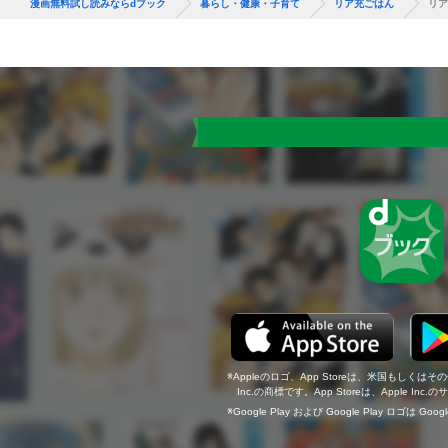
漫画無料試し読みならdブック
暮らし・健康・子育て
リア充ごはん
リア
Appleのロゴ、App Storeは、米国もしくはそ
Inc.の商標です。App Storeは、Apple In
Google Play および Google Play ロゴは Go