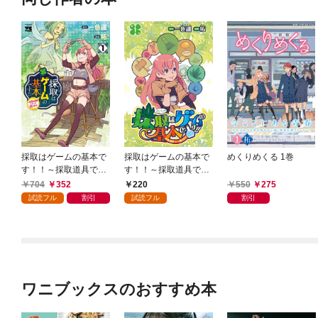
採取はゲームの基本で
採取はゲームの基本で
めくりめくる 1巻
す！！～採取道具でだ
す！！～採取道具でだ
って戦えます～【電子
って戦えます～(話売
704
352
220
550
275
単行本】 1
り) #1
試読フル
割引
試読フル
割引
ワニブックスのおすすめ本