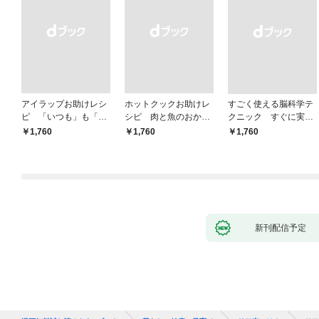
アイラップお助けレシ
ホットクックお助けレ
すごく使える脳科学テ
ピ 「いつも」も「も
シピ 肉と魚のおか
クニック すぐに実践
しも」もおいしい！
ず 少ない材料＆調味
したくなる
￥1,760
￥1,760
￥1,760
料で、あとはスイッチ
ポン！
新刊配信予定