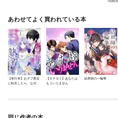
あわせてよく買われている本
【単行本】おデブ悪女
【タテヨミ】あなたは
結界師の一輪華
に転生したら、なぜか
もういりません
ラスボス王子様に執着
されています
同じ作者の本