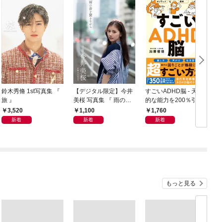
鈴木秀脩 1st写真集 『
【デジタル限定】今井
すごいADHD脳 - 天才
旅 』
美桜 写真集 『 雨の音
的な能力を200％引き
好
を聞きながら 』
出す方法 -
3,520
1,100
1,760
新着
新着
新着
の
もっと見る