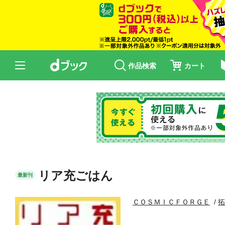
作品検索
カート
リア充ごはん
最新刊
ＣＯＳＭＩＣＦＯＲＧＥ