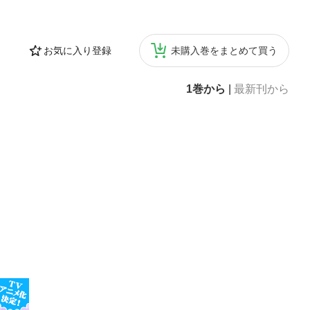
お気に入り登録
未購入巻をまとめて買う
1巻から
|
最新刊から