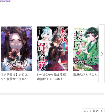
【タテヨミ】クロユ
レベル1から始まる召
薬屋のひとりごと
リ〜復讐サークル〜
喚無双 THE COMIC
もっと見る