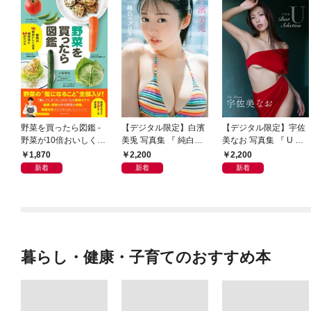
野菜を買ったら図鑑 -
【デジタル限定】白濱
【デジタル限定】宇佐
野菜が10倍おいしくな
美兎 写真集 『 純白の
美なお 写真集 『 U ～
る保存法と64のレシピ
プリズム 』
Best Selection ～ 』
1,870
2,200
2,200
-
新着
新着
新着
暮らし・健康・子育てのおすすめ本