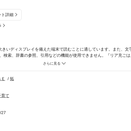
ント詳細
%
大きいディスプレイを備えた端末で読むことに適しています。また、文
、検索、辞書の参照、引用などの機能が使用できません。『リア充ごは
せんか？ 『リア充ごはん』は2009年12月のコミックマーケット79にて
クフォージ）」が頒布した同人誌。同人誌としては異例の累計5,000部を記
の集大成として、オール新作レシピ＆新作イラストで構成したイラスト
ＧＥ
拓
”のレシピブックではありません。“リア充になりたい人のため”のレシピ
まり自炊をしないけど、挑戦してみたい！」とお考えの方を対象に全24
、イラストで解説しています。イラストは月刊コミックガムで『めくり
子育て
ろしコミックも収録されています。
/27