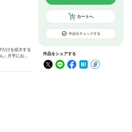
カートへ
作品をチェックする
字だけを拡大する
作品をシェアする
ん』片手におい
、サークル「COS
録した大ヒットコ
レシピブックで
ブックを目指して制
のレシピの制作工
めくる』が好評