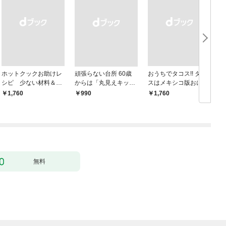
ホットクックお助けレ
頑張らない台所 60歳
おうちでタコス!! タコ
シピ 少ない材料＆調
からは「丸見えキッチ
スはメキシコ版おにぎ
味料で、あとはスイッ
ン」でラクしておいし
りだ！
￥1,760
￥990
￥1,760
￥
チポン！
い
無料