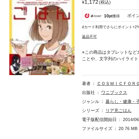
1,172
(税込)
ポイ
10
pt
獲得
dカード利用でさらにポイント+2
返品不可
※この商品はタブレットなど
ことや、文字列のハイライト
しい“家ごはん”を作ってみま
MIC FORGE（コズミッ
ンテンツをもとに、本書はそ
著者
ＣＯＳＭＩＣＦＯＲ
す。 本書は“リア充のため
作されています。 「普段あ
出版社
ワニブックス
程を事細かに写真とテキスト
ジャンル
暮らし・健康・
連載中の拓氏。さらに描き下
シリーズ
リア充ごはん
電子版配信開始日
2014/06
ファイルサイズ
20.76 MB