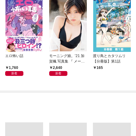
エロ怖い話
モーニング娘。’21 加
渡り鳥とカタツムリ
賀楓 写真集 『 メープ
【分冊版】第1話
ルシュガー 』
1,760
2,640
165
新着
新着