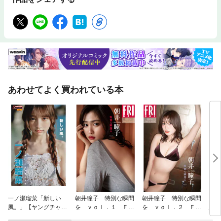
あわせてよく買われている本
一ノ瀬瑠菜「新しい
朝井瞳子 特別な瞬間
朝井瞳子 特別な瞬間
【デ
風。」【ヤングチャン
を ｖｏｌ．１ ＦＲ
を ｖｏｌ．２ ＦＲ
亜香
ピオンデジグラ】
ＩＤＡＹデジタル写真
ＩＤＡＹデジタル写真
ール