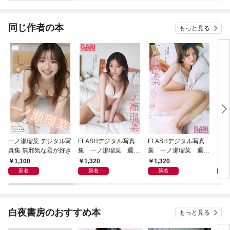
集
集
Ｅｄ
ａｃ
同じ作者の本
もっと見る
一ノ瀬瑠菜 デジタル写
FLASHデジタル写真
FLASHデジタル写真
【デ
真集 無邪気な君が好き
集 一ノ瀬瑠菜 週末
集 一ノ瀬瑠菜 週末
山沙
旅行――2人だけの朝
旅行――ずっと、この
トア
1,100
1,320
1,320
1,
に。
まま。
新着
新着
新着
白夜書房のおすすめ本
もっと見る