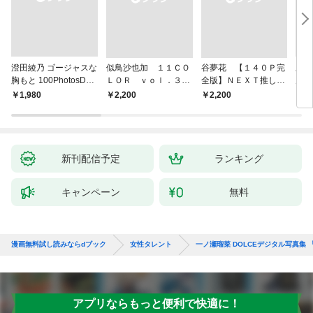
澄田綾乃 ゴージャスな
似鳥沙也加 １１ＣＯ
谷夢花 【１４０Ｐ完
上西
胸もと 100PhotosDX
ＬＯＲ ｖｏｌ．３
全版】ＮＥＸＴ推しガ
ル写
[sabra net e-Book]
ＦＲＩＤＡＹデジタル
ール！ １～４ ヤン
ー・
￥1,980
￥2,200
￥2,200
￥1,
写真集
マガデジタル写真集
新刊配信予定
ランキング
キャンペーン
無料
漫画無料試し読みならdブック
女性タレント
一ノ瀬瑠菜 DOLCEデジタル写真集 「る
アプリならもっと便利で快適に！