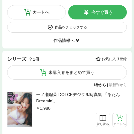
カートへ
今すぐ買う
作品をチェックする
作品情報へ
シリーズ
全1冊
お気に入り登録
未購入巻をまとめて買う
1巻から
|
最新刊から
一ノ瀬瑠菜 DOLCEデジタル写真集 「るたん
Dreamin’」
1,980
試し読み
カートへ