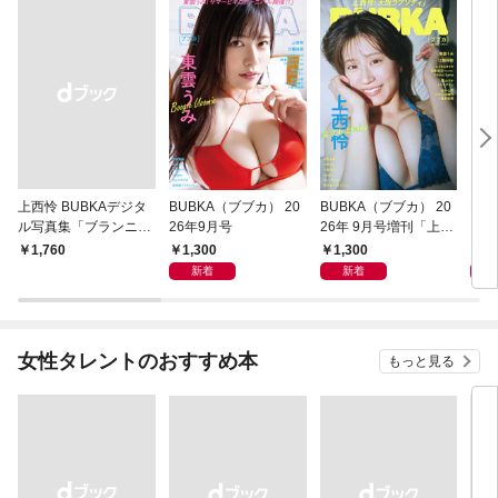
上西怜 BUBKAデジタ
BUBKA（ブブカ） 20
BUBKA（ブブカ） 20
BU
ル写真集「ブランニュ
26年9月号
26年 9月号増刊「上西
ラム
ー・レイ」
怜ver.」
号
1,300
1,300
4
￥1,760
新着
新着
女性タレントのおすすめ本
もっと見る