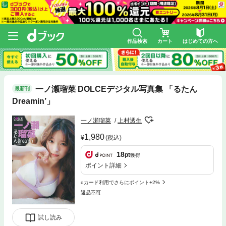
作品検索
カート
はじめての方へ
一ノ瀬瑠菜 DOLCEデジタル写真集 「るたん
最新刊
Dreamin’」
一ノ瀬瑠菜
上村透生
1,980
(税込)
18
pt
獲得
ポイント詳細
dカード利用でさらにポイント+2%
返品不可
試し読み