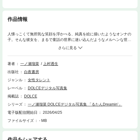
作品情報
人懐っこくて無邪気な笑顔を浮かべる、純真を絵に描いたようなオンナの
子。そんな彼女を、まるで童話の世界に迷い込んだようなメルヘンな世界
観で撮影しました。ガーリーなランジェリーに、スタイル際立つワンピー
ス水着、そしてクマと戯れる水着カットを掲載。100ページ超えの大ボリ
ュームで フェチ度MAXの“るたん”のを詰め込みました。※撮影時、成年年
齢確認済。
著者
一ノ瀬瑠菜
上村透生
出版社
白夜書房
ジャンル
女性タレント
レーベル
DOLCEデジタル写真集
掲載誌
DOLCE
シリーズ
一ノ瀬瑠菜 DOLCEデジタル写真集 「るたんDreamin’」
電子版配信開始日
2026/04/25
ファイルサイズ
- MB
作品をシェアする